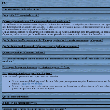
FAQ
Je ne vois pas mes posts, est-ce un bug ?
Que signifie
NT
? A quoi cela sert-il ?
Qu'est-ce qu'un modérateur ? Comment puis-je devenir modérateur ?
Un modérateur est un membre normal disposant de droits de modération : cela signifie que s'il trouve un message q
lieu d'être (diffamation, insultes raciales, etc...) il a la possibilité d'effacer le message, de la même manière qu'il peu
se trouvant dans un forum inaproprié vers le bon forum.
Seul un administrateur peut donner le droit de modération à un membre, il faut faut donc demander cela à un admini
Cependant, sachez que très peu de modérateurs sont en général nécessaires, et qu'ils doivent être de confiance...
Que fais la fonction Marquer comme lu ? Pourquoi, après m'en être servis, aucun message n'apparaît ?
Que fais la fonction Fil comme lu ? Que se passe-t-il si je cliques sur Annuler ?
Qu'est-ce qu'un flag ? Comment l'utiliser ?
J'ai voulu faire un copier-coller d'un texte, mais le menu contextuel ne s'est pas affiché ! Puis avoir accès au 
par défaut ?
En essayant de répondre à un message, ce texte est apparu :
Fil fermé
.
J'ai perdu mon mot de passe, puis-je le récupérer ?
Vous pouvez récupérer votre mot de passe de deux manières :
Si vous avez rempli le champ email de votre fiche perso, vous pouvez récupérer directement votre mot de
utilisant la
page de récupération
.
Si vous n'avez pas rempli votre mot de passe, vous devrez demander à un administrateur qu'il vous chan
passe, afin que vous puissiez vous relogguer.
Que fais le mode invisible ?
A quoi sert à la messagerie privée ?
Comment puis-je mettre en couleur, en gras, etc... mes messages ?