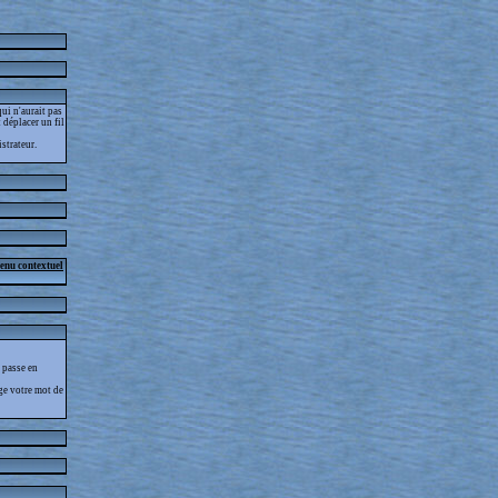
ui n'aurait pas
t déplacer un fil
strateur.
menu contextuel
 passe en
ge votre mot de