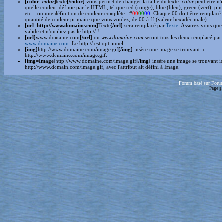
[color=
color
]
texte
[/color]
vous permet de changer la taille du texte.
color
peut être n'
quelle couleur définie par le HTML, tel que red (rouge), blue (bleu), green (vert), pin
etc... ou une définition de couleur complète : #
00
00
00
. Chaque 00 doit être remplacé 
quantité de couleur primaire que vous voulez, de 00 à ff (valeur hexadécimale).
[url=http://www.domaine.com]
Texte
[/url]
sera remplacé par
Texte
. Assurez-vous que 
valide et n'oubliez pas le http:// !
[url]
www.domaine.com
[/url]
ou
www.domaine.com
seront tous les deux remplacé par
www.domaine.com
. Le http:// est optionnel.
[img]
http://www.domaine.com/image.gif
[/img]
insère une image se trouvant ici :
http://www.domaine.com/image.gif.
[img=Image]
http://www.domaine.com/image.gif
[/img]
insère une image se trouvant i
http://www.domain.com/image.gif, avec l'attribut alt défini à Image.
Forum basé sur Foru
Page g