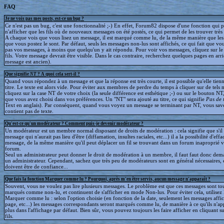
FAQ
Je ne vois pas mes posts, est-ce un bug ?
Ce n'est pas un bug, c'est une fonctionnalité ;-) En effet, Forum82 dispose d'une fonction qui 
n'afficher que les fils où de nouveaux messages on été postés, ce qui permet de les trouver trè
A chaque vois que vous lisez un message, il est marqué comme lu, de la même manière que le
que vous postez le sont. Par défaut, seuls les messages non-lus sont affichés, ce qui fait que v
pas vos messages, à moins que quelqu'un y ait répondu. Pour voir vos messages, cliquez sur le 
fils. Votre message devrait être visible. Dans le cas contraire, recherchez quelques pages en arriè
message est ancien).
Que signifie
NT
? A quoi cela sert-il ?
Quand vous répondez à un message et que la réponse est très courte, il est possible qu'elle tien
titre. Le texte est alors vide. Pour éviter aux membres de perdre du temps à cliquer sur de tels 
cliquez sur la case NT de votre choix (la seule différence est esthétique ;-) ou sur le bouton NT
que vous avez choisi dans vos préférences. Un "NT" sera ajouté au titre, ce qui signifie
Pas de 
Text en anglais). Par conséquent, quand vous voyez un message se terminant par NT, vous save
contient pas de texte.
Qu'est-ce qu'un modérateur ? Comment puis-je devenir modérateur ?
Un modérateur est un membre normal disposant de droits de modération : cela signifie que s'il
message qui n'aurait pas lieu d'être (diffamation, insultes raciales, etc...) il a la possibilité d'effa
message, de la même manière qu'il peut déplacer un fil se trouvant dans un forum inaproprié v
forum.
Seul un administrateur peut donner le droit de modération à un membre, il faut faut donc dem
un administrateur. Cependant, sachez que très peu de modérateurs sont en général nécessaires, e
doivent être de confiance...
Que fais la fonction Marquer comme lu ? Pourquoi, après m'en être servis, aucun message n'apparaît ?
Souvent, vous ne voulez pas lire plusieurs messages. Le problème est que ces messages sont to
marqués comme non-lu, et continuent de s'afficher en mode Non-lus. Pour éviter cela, utilisez 
Marquer comme lu : selon l'option choisie (en fonction de la date, seulement les messages affic
page, etc...) les messages correspondants seront marqués comme lu, de manière à ce qu'ils n'ap
plus dans l'affichage par défaut. Bien sûr, vous pouvez toujours les faire afficher en cliquant s
fils.