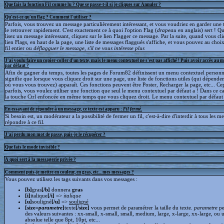
Que fais la fonction Fil comme lu ? Que se passe-t-il si je cliques sur Annuler ?
Qu'est-ce qu'un flag ? Comment l'utiliser ?
Parfois, vous trouvez un message particulièrement intéressant, et vous voudriez en garder une t
le retrouver rapidement. C'est exactement ce à quoi l'option Flag (
drapeau
en anglais) sert ! 
lisez un message intéressant, cliquez sur le lien Flagger ce message. Par la suite, quand vous cli
lien Flags, en haut de la page, une liste de messages flaggués s'affiche, et vous pouvez au choix
fil entier ou
déflagguer
le message, s'il ne vous intéresse plus
J'ai voulu faire un copier-coller d'un texte, mais le menu contextuel ne s'est pas affiché ! Puis avoir accès au 
par défaut ?
Afin de gagner du temps, toutes les pages de Forum82 définissent un menu contextuel personna
signifie que lorsque vous cliquez droit sur une page, une liste de fonctions utiles (qui dépende
où vous vous trouvez) apparaît. Ces fonctions peuvent être Poster, Recharger la page, etc... C
parfois, vous voulez utiliser une fonction que seul le menu contextuel par défaut a ! Dans ce c
la touche Ctrl enfoncée en même temps que vous cliquez droit. Le menu contextuel par défaut s
En essayant de répondre à un message, ce texte est apparu :
Fil fermé
.
Si besoin est, un modérateur a la possibilité de fermer un fil, c'est-à-dire d'interdir à tous les 
répondre à ce fil.
J'ai perdu mon mot de passe, puis-je le récupérer ?
Que fais le mode invisible ?
A quoi sert à la messagerie privée ?
Comment puis-je mettre en couleur, en gras, etc... mes messages ?
Vous pouvez utilisez les tags suivants dans vos messages :
[b]
gras
[/b]
donnera
gras
[i]
italique
[/i]
=>
italique
[u]
souligné
[/u]
=>
souligné
[size=
parametre
]
texte
[/size]
vous permet de paramétrer la taille du texte.
parametre
pe
des valeurs suivantes : xx-small, x-small, small, medium, large, x-large, xx-large, ou 
absolue telle que 8pt, 10pt, etc...