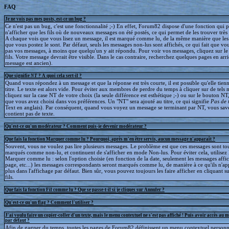
FAQ
Je ne vois pas mes posts, est-ce un bug ?
Ce n'est pas un bug, c'est une fonctionnalité ;-) En effet, Forum82 dispose d'une fonction qui 
n'afficher que les fils où de nouveaux messages on été postés, ce qui permet de les trouver trè
A chaque vois que vous lisez un message, il est marqué comme lu, de la même manière que le
que vous postez le sont. Par défaut, seuls les messages non-lus sont affichés, ce qui fait que v
pas vos messages, à moins que quelqu'un y ait répondu. Pour voir vos messages, cliquez sur le 
fils. Votre message devrait être visible. Dans le cas contraire, recherchez quelques pages en arriè
message est ancien).
Que signifie
NT
? A quoi cela sert-il ?
Quand vous répondez à un message et que la réponse est très courte, il est possible qu'elle tien
titre. Le texte est alors vide. Pour éviter aux membres de perdre du temps à cliquer sur de tels 
cliquez sur la case NT de votre choix (la seule différence est esthétique ;-) ou sur le bouton NT
que vous avez choisi dans vos préférences. Un "NT" sera ajouté au titre, ce qui signifie
Pas de 
Text en anglais). Par conséquent, quand vous voyez un message se terminant par NT, vous save
contient pas de texte.
Qu'est-ce qu'un modérateur ? Comment puis-je devenir modérateur ?
Que fais la fonction Marquer comme lu ? Pourquoi, après m'en être servis, aucun message n'apparaît ?
Souvent, vous ne voulez pas lire plusieurs messages. Le problème est que ces messages sont to
marqués comme non-lu, et continuent de s'afficher en mode Non-lus. Pour éviter cela, utilisez 
Marquer comme lu : selon l'option choisie (en fonction de la date, seulement les messages affic
page, etc...) les messages correspondants seront marqués comme lu, de manière à ce qu'ils n'ap
plus dans l'affichage par défaut. Bien sûr, vous pouvez toujours les faire afficher en cliquant s
fils.
Que fais la fonction Fil comme lu ? Que se passe-t-il si je cliques sur Annuler ?
Qu'est-ce qu'un flag ? Comment l'utiliser ?
J'ai voulu faire un copier-coller d'un texte, mais le menu contextuel ne s'est pas affiché ! Puis avoir accès au 
par défaut ?
Afin de gagner du temps, toutes les pages de Forum82 définissent un menu contextuel personna