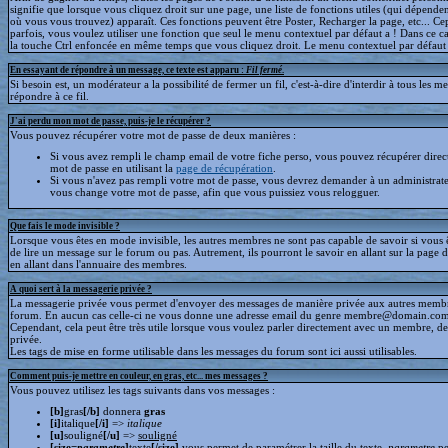
signifie que lorsque vous cliquez droit sur une page, une liste de fonctions utiles (qui dépende
où vous vous trouvez) apparaît. Ces fonctions peuvent être Poster, Recharger la page, etc... C
parfois, vous voulez utiliser une fonction que seul le menu contextuel par défaut a ! Dans ce c
la touche Ctrl enfoncée en même temps que vous cliquez droit. Le menu contextuel par défaut s
En essayant de répondre à un message, ce texte est apparu :
Fil fermé
.
Si besoin est, un modérateur a la possibilité de fermer un fil, c'est-à-dire d'interdir à tous les 
répondre à ce fil.
J'ai perdu mon mot de passe, puis-je le récupérer ?
Vous pouvez récupérer votre mot de passe de deux manières :
Si vous avez rempli le champ email de votre fiche perso, vous pouvez récupérer dire
mot de passe en utilisant la
page de récupération
.
Si vous n'avez pas rempli votre mot de passe, vous devrez demander à un administrate
vous change votre mot de passe, afin que vous puissiez vous relogguer.
Que fais le mode invisible ?
Lorsque vous êtes en mode invisible, les autres membres ne sont pas capable de savoir si vous ê
de lire un message sur le forum ou pas. Autrement, ils pourront le savoir en allant sur la page d
en allant dans l'annuaire des membres.
A quoi sert à la messagerie privée ?
La messagerie privée vous permet d'envoyer des messages de manière privée aux autres memb
forum. En aucun cas celle-ci ne vous donne une adresse email du genre membre@domain.com
Cependant, cela peut être très utile lorsque vous voulez parler directement avec un membre, d
privée.
Les tags de mise en forme utilisable dans les messages du forum sont ici aussi utilisables.
Comment puis-je mettre en couleur, en gras, etc... mes messages ?
Vous pouvez utilisez les tags suivants dans vos messages :
[b]
gras
[/b]
donnera
gras
[i]
italique
[/i]
=>
italique
[u]
souligné
[/u]
=>
souligné
[size=
parametre
]
texte
[/size]
vous permet de paramétrer la taille du texte.
parametre
pe