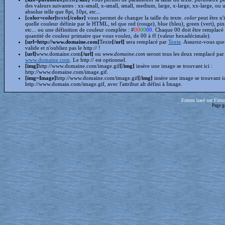
des valeurs suivantes : xx-small, x-small, small, medium, large, x-large, xx-large, ou 
absolue telle que 8pt, 10pt, etc...
[color=
color
]
texte
[/color]
vous permet de changer la taille du texte.
color
peut être n'
quelle couleur définie par le HTML, tel que red (rouge), blue (bleu), green (vert), pin
etc... ou une définition de couleur complète : #
00
00
00
. Chaque 00 doit être remplacé 
quantité de couleur primaire que vous voulez, de 00 à ff (valeur hexadécimale).
[url=http://www.domaine.com]
Texte
[/url]
sera remplacé par
Texte
. Assurez-vous que 
valide et n'oubliez pas le http:// !
[url]
www.domaine.com
[/url]
ou
www.domaine.com
seront tous les deux remplacé par
www.domaine.com
. Le http:// est optionnel.
[img]
http://www.domaine.com/image.gif
[/img]
insère une image se trouvant ici :
http://www.domaine.com/image.gif.
[img=Image]
http://www.domaine.com/image.gif
[/img]
insère une image se trouvant i
http://www.domain.com/image.gif, avec l'attribut alt défini à Image.
Forum basé sur Foru
Page g