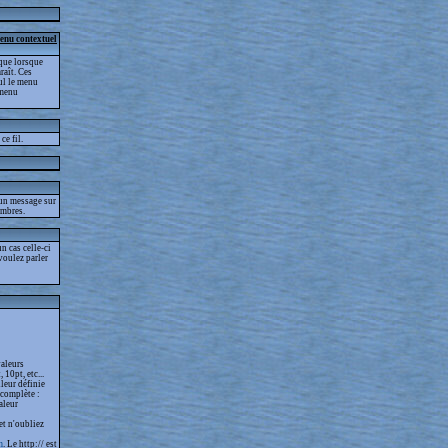
menu contextuel
que lorsque
raît. Ces
eul le menu
 menu
ce fil.
 un message sur
embres.
 cas celle-ci
voulez parler
valeurs
 10pt, etc...
leur définie
 complète :
aleur
et n'oubliez
m
. Le http:// est