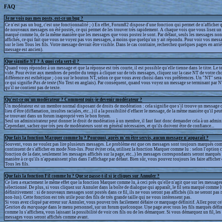
FAQ
Je ne vois pas mes posts, est-ce un bug ?
Ce n'est pas un bug, c'est une fonctionnalité ;-) En effet, Forum82 dispose d'une fonction qui permet de n'afficher q
de nouveaux messages on été postés, ce qui permet de les trouver très rapidement. A chaque vois que vous lisez un 
marqué comme lu, de la même manière que les messages que vous postez le sont. Par défaut, seuls les messages non
affichés, ce qui fait que vous ne voyez pas vos messages, à moins que quelqu'un y ait répondu. Pour voir vos messa
sur le lien Tous les fils. Votre message devrait être visible. Dans le cas contraire, recherchez quelques pages en arrièr
message est ancien).
Que signifie
NT
? A quoi cela sert-il ?
Quand vous répondez à un message et que la réponse est très courte, il est possible qu'elle tienne dans le titre. Le te
vide. Pour éviter aux membres de perdre du temps à cliquer sur de tels messages, cliquez sur la case NT de votre cho
différence est esthétique ;-) ou sur le bouton NT, selon ce que vous avez choisi dans vos préférences. Un "NT" sera a
ce qui signifie
Pas de texte
(No Text en anglais). Par conséquent, quand vous voyez un message se terminant par N
qu'il ne contient pas de texte.
Qu'est-ce qu'un modérateur ? Comment puis-je devenir modérateur ?
Un modérateur est un membre normal disposant de droits de modération : cela signifie que s'il trouve un message q
lieu d'être (diffamation, insultes raciales, etc...) il a la possibilité d'effacer le message, de la même manière qu'il peu
se trouvant dans un forum inaproprié vers le bon forum.
Seul un administrateur peut donner le droit de modération à un membre, il faut faut donc demander cela à un admini
Cependant, sachez que très peu de modérateurs sont en général nécessaires, et qu'ils doivent être de confiance...
Que fais la fonction Marquer comme lu ? Pourquoi, après m'en être servis, aucun message n'apparaît ?
Souvent, vous ne voulez pas lire plusieurs messages. Le problème est que ces messages sont toujours marqués com
continuent de s'afficher en mode Non-lus. Pour éviter cela, utilisez la fonction Marquer comme lu : selon l'option 
fonction de la date, seulement les messages affichés sur la page, etc...) les messages correspondants seront marqué
manière à ce qu'ils n'apparaissent plus dans l'affichage par défaut. Bien sûr, vous pouvez toujours les faire afficher
Tous les fils.
Que fais la fonction Fil comme lu ? Que se passe-t-il si je cliques sur Annuler ?
Ce lien a exactement le même effet que la fonction Marquer comme lu, à ceci près qu'elle n'agit que sur les messages
sélectionné. De plus, si vous cliquez sur Annuler dans la boîte de dialogue qui apparaît, le fil sera marqué comme 
définitivement : si de nouveaux messages sont postés dans ce fil, ils ne vous seront pas affichés (ils ne seront p
non-lus). Cette fonction est très utile pour des fils de très grande taille qui ne vous intéressent pas.
Si vous avez cliqué par erreur sur Annuler, vous pouvez très facilement défaire ce marquage définitif. Allez pour ce
Gestion du marquage
dans le menu personnel, sur un forum quelconque. Une page avec tous les fils marqués défi
comme lu s'affichera, vous laissant la possibilité de voir ces fils ou de les démarquer. Si vous démarquez un fil, l
messages vous seront affichés comme avant.