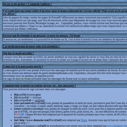
Qu'est-ce qu'un flag ? Comment l'utiliser ?
J'ai voulu faire un copier-coller d'un texte, mais le menu contextuel ne s'est pas affiché ! Puis avoir accès au 
par défaut ?
Afin de gagner du temps, toutes les pages de Forum82 définissent un menu contextuel personnalisé. Cela signifie 
vous cliquez droit sur une page, une liste de fonctions utiles (qui dépendent de la page où vous vous trouvez) appa
fonctions peuvent être Poster, Recharger la page, etc... Cependant, parfois, vous voulez utiliser une fonction que s
contextuel par défaut a ! Dans ce cas, maintenez la touche Ctrl enfoncée en même temps que vous cliquez droit. Le
contextuel par défaut s'affichera.
En essayant de répondre à un message, ce texte est apparu :
Fil fermé
.
Si besoin est, un modérateur a la possibilité de fermer un fil, c'est-à-dire d'interdir à tous les membres de répondre à 
J'ai perdu mon mot de passe, puis-je le récupérer ?
Que fais le mode invisible ?
Lorsque vous êtes en mode invisible, les autres membres ne sont pas capable de savoir si vous êtes en train de lire
le forum ou pas. Autrement, ils pourront le savoir en allant sur la page d'accueil ou en allant dans l'annuaire des m
A quoi sert à la messagerie privée ?
La messagerie privée vous permet d'envoyer des messages de manière privée aux autres membres du forum. En aucun
ne vous donne une adresse email du genre membre@domain.com. Cependant, cela peut être très utile lorsque vous 
directement avec un membre, de manière privée.
Les tags de mise en forme utilisable dans les messages du forum sont ici aussi utilisables.
Comment puis-je mettre en couleur, en gras, etc... mes messages ?
Vous pouvez utilisez les tags suivants dans vos messages :
[b]
gras
[/b]
donnera
gras
[i]
italique
[/i]
=>
italique
[u]
souligné
[/u]
=>
souligné
[size=
parametre
]
texte
[/size]
vous permet de paramétrer la taille du texte.
parametre
peut être l'une des 
suivantes : xx-small, x-small, small, medium, large, x-large, xx-large, ou une valeur absolue telle que 8pt,
[color=
color
]
texte
[/color]
vous permet de changer la taille du texte.
color
peut être n'importe quelle cou
par le HTML, tel que red (rouge), blue (bleu), green (vert), pink (rose), etc... ou une définition de couleur
#
00
00
00
. Chaque 00 doit être remplacé par la quantité de couleur primaire que vous voulez, de 00 à ff (v
hexadécimale).
[url=http://www.domaine.com]
Texte
[/url]
sera remplacé par
Texte
. Assurez-vous que le lien est valide 
pas le http:// !
[url]
www.domaine.com
[/url]
ou
www.domaine.com
seront tous les deux remplacé par
www.domaine.co