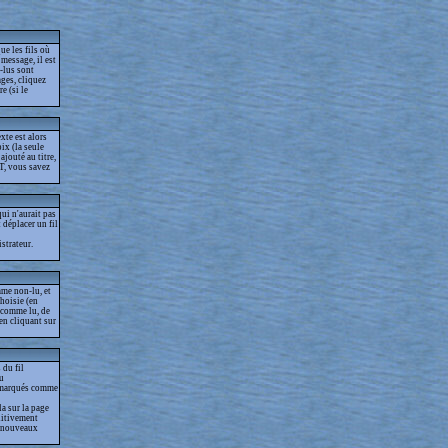
ue les fils où
message, il est
-lus sont
ges, cliquez
e (si le
xte est alors
ix (la seule
jouté au titre,
T, vous savez
ui n'aurait pas
t déplacer un fil
strateur.
me non-lu, et
choisie (en
s comme lu, de
 en cliquant sur
 du fil
lu
as marqués comme
la sur la page
nitivement
es nouveaux