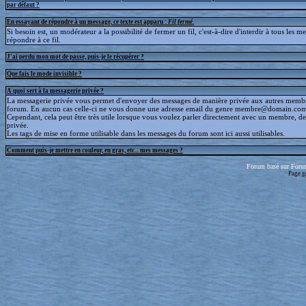
par défaut ?
En essayant de répondre à un message, ce texte est apparu :
Fil fermé
.
Si besoin est, un modérateur a la possibilité de fermer un fil, c'est-à-dire d'interdir à tous les 
répondre à ce fil.
J'ai perdu mon mot de passe, puis-je le récupérer ?
Que fais le mode invisible ?
A quoi sert à la messagerie privée ?
La messagerie privée vous permet d'envoyer des messages de manière privée aux autres memb
forum. En aucun cas celle-ci ne vous donne une adresse email du genre membre@domain.com
Cependant, cela peut être très utile lorsque vous voulez parler directement avec un membre, d
privée.
Les tags de mise en forme utilisable dans les messages du forum sont ici aussi utilisables.
Comment puis-je mettre en couleur, en gras, etc... mes messages ?
Forum basé sur Foru
Page g