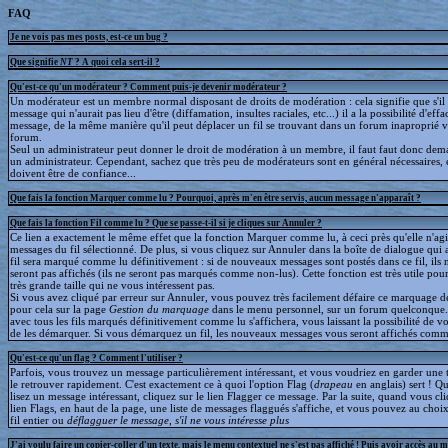
FAQ
Je ne vois pas mes posts, est-ce un bug ?
Que signifie
NT
? A quoi cela sert-il ?
Qu'est-ce qu'un modérateur ? Comment puis-je devenir modérateur ?
Un modérateur est un membre normal disposant de droits de modération : cela signifie que s'il
message qui n'aurait pas lieu d'être (diffamation, insultes raciales, etc...) il a la possibilité d'effa
message, de la même manière qu'il peut déplacer un fil se trouvant dans un forum inaproprié v
forum.
Seul un administrateur peut donner le droit de modération à un membre, il faut faut donc dem
un administrateur. Cependant, sachez que très peu de modérateurs sont en général nécessaires, e
doivent être de confiance...
Que fais la fonction Marquer comme lu ? Pourquoi, après m'en être servis, aucun message n'apparaît ?
Que fais la fonction Fil comme lu ? Que se passe-t-il si je cliques sur Annuler ?
Ce lien a exactement le même effet que la fonction Marquer comme lu, à ceci près qu'elle n'agit
messages du fil sélectionné. De plus, si vous cliquez sur Annuler dans la boîte de dialogue qui a
fil sera marqué comme lu définitivement : si de nouveaux messages sont postés dans ce fil, ils 
seront pas affichés (ils ne seront pas marqués comme non-lus). Cette fonction est très utile pour
très grande taille qui ne vous intéressent pas.
Si vous avez cliqué par erreur sur Annuler, vous pouvez très facilement défaire ce marquage déf
pour cela sur la page
Gestion du marquage
dans le menu personnel, sur un forum quelconque
avec tous les fils marqués définitivement comme lu s'affichera, vous laissant la possibilité de voi
de les démarquer. Si vous démarquez un fil, les nouveaux messages vous seront affichés comm
Qu'est-ce qu'un flag ? Comment l'utiliser ?
Parfois, vous trouvez un message particulièrement intéressant, et vous voudriez en garder une t
le retrouver rapidement. C'est exactement ce à quoi l'option Flag (
drapeau
en anglais) sert ! 
lisez un message intéressant, cliquez sur le lien Flagger ce message. Par la suite, quand vous cli
lien Flags, en haut de la page, une liste de messages flaggués s'affiche, et vous pouvez au choix
fil entier ou
déflagguer
le message, s'il ne vous intéresse plus
J'ai voulu faire un copier-coller d'un texte, mais le menu contextuel ne s'est pas affiché ! Puis avoir accès au 