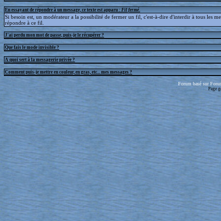
En essayant de répondre à un message, ce texte est apparu :
Fil fermé
.
Si besoin est, un modérateur a la possibilité de fermer un fil, c'est-à-dire d'interdir à tous les 
répondre à ce fil.
J'ai perdu mon mot de passe, puis-je le récupérer ?
Que fais le mode invisible ?
A quoi sert à la messagerie privée ?
Comment puis-je mettre en couleur, en gras, etc... mes messages ?
Forum basé sur Foru
Page g