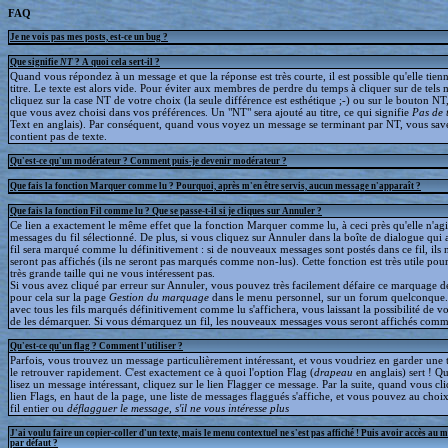
FAQ
Je ne vois pas mes posts, est-ce un bug ?
Que signifie
NT
? A quoi cela sert-il ?
Quand vous répondez à un message et que la réponse est très courte, il est possible qu'elle tien
titre. Le texte est alors vide. Pour éviter aux membres de perdre du temps à cliquer sur de tels 
cliquez sur la case NT de votre choix (la seule différence est esthétique ;-) ou sur le bouton NT
que vous avez choisi dans vos préférences. Un "NT" sera ajouté au titre, ce qui signifie
Pas de 
Text en anglais). Par conséquent, quand vous voyez un message se terminant par NT, vous save
contient pas de texte.
Qu'est-ce qu'un modérateur ? Comment puis-je devenir modérateur ?
Que fais la fonction Marquer comme lu ? Pourquoi, après m'en être servis, aucun message n'apparaît ?
Que fais la fonction Fil comme lu ? Que se passe-t-il si je cliques sur Annuler ?
Ce lien a exactement le même effet que la fonction Marquer comme lu, à ceci près qu'elle n'agit
messages du fil sélectionné. De plus, si vous cliquez sur Annuler dans la boîte de dialogue qui a
fil sera marqué comme lu définitivement : si de nouveaux messages sont postés dans ce fil, ils 
seront pas affichés (ils ne seront pas marqués comme non-lus). Cette fonction est très utile pour
très grande taille qui ne vous intéressent pas.
Si vous avez cliqué par erreur sur Annuler, vous pouvez très facilement défaire ce marquage déf
pour cela sur la page
Gestion du marquage
dans le menu personnel, sur un forum quelconque
avec tous les fils marqués définitivement comme lu s'affichera, vous laissant la possibilité de voi
de les démarquer. Si vous démarquez un fil, les nouveaux messages vous seront affichés comm
Qu'est-ce qu'un flag ? Comment l'utiliser ?
Parfois, vous trouvez un message particulièrement intéressant, et vous voudriez en garder une t
le retrouver rapidement. C'est exactement ce à quoi l'option Flag (
drapeau
en anglais) sert ! 
lisez un message intéressant, cliquez sur le lien Flagger ce message. Par la suite, quand vous cli
lien Flags, en haut de la page, une liste de messages flaggués s'affiche, et vous pouvez au choix
fil entier ou
déflagguer
le message, s'il ne vous intéresse plus
J'ai voulu faire un copier-coller d'un texte, mais le menu contextuel ne s'est pas affiché ! Puis avoir accès au 
par défaut ?