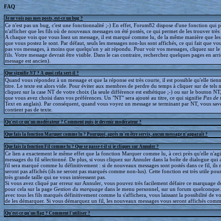
FAQ
Je ne vois pas mes posts, est-ce un bug ?
Ce n'est pas un bug, c'est une fonctionnalité ;-) En effet, Forum82 dispose d'une fonction qui 
n'afficher que les fils où de nouveaux messages on été postés, ce qui permet de les trouver trè
A chaque vois que vous lisez un message, il est marqué comme lu, de la même manière que le
que vous postez le sont. Par défaut, seuls les messages non-lus sont affichés, ce qui fait que v
pas vos messages, à moins que quelqu'un y ait répondu. Pour voir vos messages, cliquez sur le 
fils. Votre message devrait être visible. Dans le cas contraire, recherchez quelques pages en arriè
message est ancien).
Que signifie
NT
? A quoi cela sert-il ?
Quand vous répondez à un message et que la réponse est très courte, il est possible qu'elle tien
titre. Le texte est alors vide. Pour éviter aux membres de perdre du temps à cliquer sur de tels 
cliquez sur la case NT de votre choix (la seule différence est esthétique ;-) ou sur le bouton NT
que vous avez choisi dans vos préférences. Un "NT" sera ajouté au titre, ce qui signifie
Pas de 
Text en anglais). Par conséquent, quand vous voyez un message se terminant par NT, vous save
contient pas de texte.
Qu'est-ce qu'un modérateur ? Comment puis-je devenir modérateur ?
Que fais la fonction Marquer comme lu ? Pourquoi, après m'en être servis, aucun message n'apparaît ?
Que fais la fonction Fil comme lu ? Que se passe-t-il si je cliques sur Annuler ?
Ce lien a exactement le même effet que la fonction Marquer comme lu, à ceci près qu'elle n'agit
messages du fil sélectionné. De plus, si vous cliquez sur Annuler dans la boîte de dialogue qui a
fil sera marqué comme lu définitivement : si de nouveaux messages sont postés dans ce fil, ils 
seront pas affichés (ils ne seront pas marqués comme non-lus). Cette fonction est très utile pour
très grande taille qui ne vous intéressent pas.
Si vous avez cliqué par erreur sur Annuler, vous pouvez très facilement défaire ce marquage déf
pour cela sur la page
Gestion du marquage
dans le menu personnel, sur un forum quelconque
avec tous les fils marqués définitivement comme lu s'affichera, vous laissant la possibilité de voi
de les démarquer. Si vous démarquez un fil, les nouveaux messages vous seront affichés comm
Qu'est-ce qu'un flag ? Comment l'utiliser ?