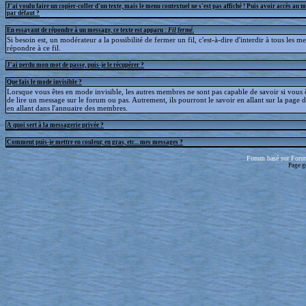
J'ai voulu faire un copier-coller d'un texte, mais le menu contextuel ne s'est pas affiché ! Puis avoir accès au 
par défaut ?
En essayant de répondre à un message, ce texte est apparu :
Fil fermé
.
Si besoin est, un modérateur a la possibilité de fermer un fil, c'est-à-dire d'interdir à tous les 
répondre à ce fil.
J'ai perdu mon mot de passe, puis-je le récupérer ?
Que fais le mode invisible ?
Lorsque vous êtes en mode invisible, les autres membres ne sont pas capable de savoir si vous ê
de lire un message sur le forum ou pas. Autrement, ils pourront le savoir en allant sur la page d
en allant dans l'annuaire des membres.
A quoi sert à la messagerie privée ?
Comment puis-je mettre en couleur, en gras, etc... mes messages ?
Forum basé sur Foru
Page g