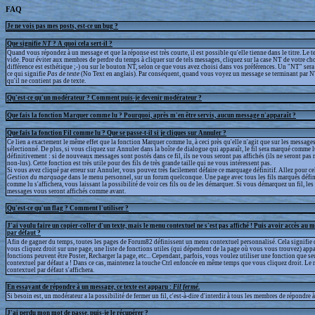
FAQ
Je ne vois pas mes posts, est-ce un bug ?
Que signifie
NT
? A quoi cela sert-il ?
Quand vous répondez à un message et que la réponse est très courte, il est possible qu'elle tienne dans le titre. Le te
vide. Pour éviter aux membres de perdre du temps à cliquer sur de tels messages, cliquez sur la case NT de votre cho
différence est esthétique ;-) ou sur le bouton NT, selon ce que vous avez choisi dans vos préférences. Un "NT" sera a
ce qui signifie
Pas de texte
(No Text en anglais). Par conséquent, quand vous voyez un message se terminant par N
qu'il ne contient pas de texte.
Qu'est-ce qu'un modérateur ? Comment puis-je devenir modérateur ?
Que fais la fonction Marquer comme lu ? Pourquoi, après m'en être servis, aucun message n'apparaît ?
Que fais la fonction Fil comme lu ? Que se passe-t-il si je cliques sur Annuler ?
Ce lien a exactement le même effet que la fonction Marquer comme lu, à ceci près qu'elle n'agit que sur les messages
sélectionné. De plus, si vous cliquez sur Annuler dans la boîte de dialogue qui apparaît, le fil sera marqué comme 
définitivement : si de nouveaux messages sont postés dans ce fil, ils ne vous seront pas affichés (ils ne seront p
non-lus). Cette fonction est très utile pour des fils de très grande taille qui ne vous intéressent pas.
Si vous avez cliqué par erreur sur Annuler, vous pouvez très facilement défaire ce marquage définitif. Allez pour ce
Gestion du marquage
dans le menu personnel, sur un forum quelconque. Une page avec tous les fils marqués défi
comme lu s'affichera, vous laissant la possibilité de voir ces fils ou de les démarquer. Si vous démarquez un fil, l
messages vous seront affichés comme avant.
Qu'est-ce qu'un flag ? Comment l'utiliser ?
J'ai voulu faire un copier-coller d'un texte, mais le menu contextuel ne s'est pas affiché ! Puis avoir accès au 
par défaut ?
Afin de gagner du temps, toutes les pages de Forum82 définissent un menu contextuel personnalisé. Cela signifie 
vous cliquez droit sur une page, une liste de fonctions utiles (qui dépendent de la page où vous vous trouvez) appa
fonctions peuvent être Poster, Recharger la page, etc... Cependant, parfois, vous voulez utiliser une fonction que s
contextuel par défaut a ! Dans ce cas, maintenez la touche Ctrl enfoncée en même temps que vous cliquez droit. Le
contextuel par défaut s'affichera.
En essayant de répondre à un message, ce texte est apparu :
Fil fermé
.
Si besoin est, un modérateur a la possibilité de fermer un fil, c'est-à-dire d'interdir à tous les membres de répondre à 
J'ai perdu mon mot de passe, puis-je le récupérer ?