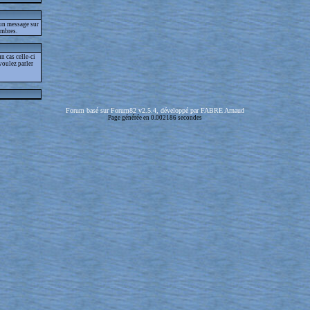
 un message sur
embres.
 cas celle-ci
voulez parler
Forum basé sur Forum82 v2.5.4, développé par FABRE Arnaud
Page générée en 0.002186 secondes