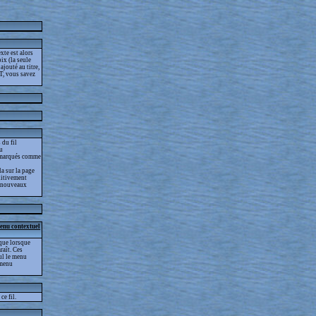
xte est alors
ix (la seule
jouté au titre,
T, vous savez
 du fil
lu
as marqués comme
la sur la page
nitivement
es nouveaux
menu contextuel
que lorsque
raît. Ces
eul le menu
 menu
ce fil.