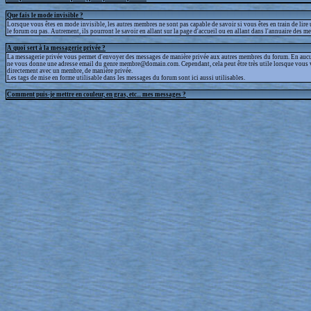
Que fais le mode invisible ?
Lorsque vous êtes en mode invisible, les autres membres ne sont pas capable de savoir si vous êtes en train de lire
le forum ou pas. Autrement, ils pourront le savoir en allant sur la page d'accueil ou en allant dans l'annuaire des m
A quoi sert à la messagerie privée ?
La messagerie privée vous permet d'envoyer des messages de manière privée aux autres membres du forum. En aucun
ne vous donne une adresse email du genre membre@domain.com. Cependant, cela peut être très utile lorsque vous 
directement avec un membre, de manière privée.
Les tags de mise en forme utilisable dans les messages du forum sont ici aussi utilisables.
Comment puis-je mettre en couleur, en gras, etc... mes messages ?