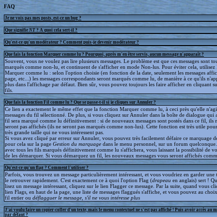
FAQ
Je ne vois pas mes posts, est-ce un bug ?
Que signifie
NT
? A quoi cela sert-il ?
Qu'est-ce qu'un modérateur ? Comment puis-je devenir modérateur ?
Que fais la fonction Marquer comme lu ? Pourquoi, après m'en être servis, aucun message n'apparaît ?
Souvent, vous ne voulez pas lire plusieurs messages. Le problème est que ces messages sont to
marqués comme non-lu, et continuent de s'afficher en mode Non-lus. Pour éviter cela, utilisez 
Marquer comme lu : selon l'option choisie (en fonction de la date, seulement les messages affic
page, etc...) les messages correspondants seront marqués comme lu, de manière à ce qu'ils n'ap
plus dans l'affichage par défaut. Bien sûr, vous pouvez toujours les faire afficher en cliquant s
fils.
Que fais la fonction Fil comme lu ? Que se passe-t-il si je cliques sur Annuler ?
Ce lien a exactement le même effet que la fonction Marquer comme lu, à ceci près qu'elle n'agit
messages du fil sélectionné. De plus, si vous cliquez sur Annuler dans la boîte de dialogue qui a
fil sera marqué comme lu définitivement : si de nouveaux messages sont postés dans ce fil, ils 
seront pas affichés (ils ne seront pas marqués comme non-lus). Cette fonction est très utile pour
très grande taille qui ne vous intéressent pas.
Si vous avez cliqué par erreur sur Annuler, vous pouvez très facilement défaire ce marquage déf
pour cela sur la page
Gestion du marquage
dans le menu personnel, sur un forum quelconque
avec tous les fils marqués définitivement comme lu s'affichera, vous laissant la possibilité de voi
de les démarquer. Si vous démarquez un fil, les nouveaux messages vous seront affichés comm
Qu'est-ce qu'un flag ? Comment l'utiliser ?
Parfois, vous trouvez un message particulièrement intéressant, et vous voudriez en garder une t
le retrouver rapidement. C'est exactement ce à quoi l'option Flag (
drapeau
en anglais) sert ! 
lisez un message intéressant, cliquez sur le lien Flagger ce message. Par la suite, quand vous cli
lien Flags, en haut de la page, une liste de messages flaggués s'affiche, et vous pouvez au choix
fil entier ou
déflagguer
le message, s'il ne vous intéresse plus
J'ai voulu faire un copier-coller d'un texte, mais le menu contextuel ne s'est pas affiché ! Puis avoir accès au 
par défaut ?