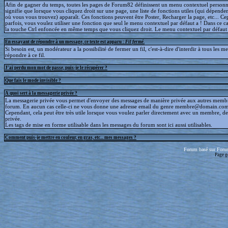
Afin de gagner du temps, toutes les pages de Forum82 définissent un menu contextuel personna
signifie que lorsque vous cliquez droit sur une page, une liste de fonctions utiles (qui dépende
où vous vous trouvez) apparaît. Ces fonctions peuvent être Poster, Recharger la page, etc... C
parfois, vous voulez utiliser une fonction que seul le menu contextuel par défaut a ! Dans ce c
la touche Ctrl enfoncée en même temps que vous cliquez droit. Le menu contextuel par défaut s
En essayant de répondre à un message, ce texte est apparu :
Fil fermé
.
Si besoin est, un modérateur a la possibilité de fermer un fil, c'est-à-dire d'interdir à tous les 
répondre à ce fil.
J'ai perdu mon mot de passe, puis-je le récupérer ?
Que fais le mode invisible ?
A quoi sert à la messagerie privée ?
La messagerie privée vous permet d'envoyer des messages de manière privée aux autres memb
forum. En aucun cas celle-ci ne vous donne une adresse email du genre membre@domain.com
Cependant, cela peut être très utile lorsque vous voulez parler directement avec un membre, d
privée.
Les tags de mise en forme utilisable dans les messages du forum sont ici aussi utilisables.
Comment puis-je mettre en couleur, en gras, etc... mes messages ?
Forum basé sur Foru
Page g