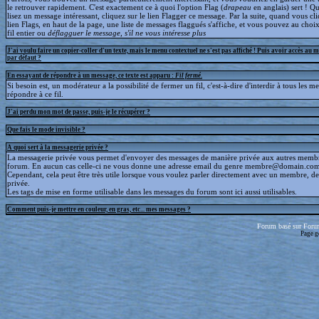
le retrouver rapidement. C'est exactement ce à quoi l'option Flag (
drapeau
en anglais) sert ! 
lisez un message intéressant, cliquez sur le lien Flagger ce message. Par la suite, quand vous cli
lien Flags, en haut de la page, une liste de messages flaggués s'affiche, et vous pouvez au choix
fil entier ou
déflagguer
le message, s'il ne vous intéresse plus
J'ai voulu faire un copier-coller d'un texte, mais le menu contextuel ne s'est pas affiché ! Puis avoir accès au 
par défaut ?
En essayant de répondre à un message, ce texte est apparu :
Fil fermé
.
Si besoin est, un modérateur a la possibilité de fermer un fil, c'est-à-dire d'interdir à tous les 
répondre à ce fil.
J'ai perdu mon mot de passe, puis-je le récupérer ?
Que fais le mode invisible ?
A quoi sert à la messagerie privée ?
La messagerie privée vous permet d'envoyer des messages de manière privée aux autres memb
forum. En aucun cas celle-ci ne vous donne une adresse email du genre membre@domain.com
Cependant, cela peut être très utile lorsque vous voulez parler directement avec un membre, d
privée.
Les tags de mise en forme utilisable dans les messages du forum sont ici aussi utilisables.
Comment puis-je mettre en couleur, en gras, etc... mes messages ?
Forum basé sur Foru
Page g