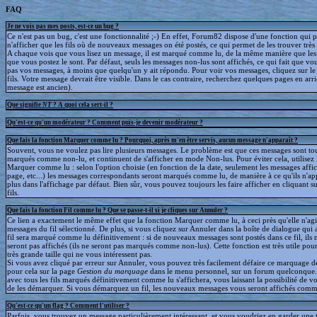
FAQ
Je ne vois pas mes posts, est-ce un bug ?
Ce n'est pas un bug, c'est une fonctionnalité ;-) En effet, Forum82 dispose d'une fonction qui 
n'afficher que les fils où de nouveaux messages on été postés, ce qui permet de les trouver trè
A chaque vois que vous lisez un message, il est marqué comme lu, de la même manière que le
que vous postez le sont. Par défaut, seuls les messages non-lus sont affichés, ce qui fait que v
pas vos messages, à moins que quelqu'un y ait répondu. Pour voir vos messages, cliquez sur le 
fils. Votre message devrait être visible. Dans le cas contraire, recherchez quelques pages en arriè
message est ancien).
Que signifie
NT
? A quoi cela sert-il ?
Qu'est-ce qu'un modérateur ? Comment puis-je devenir modérateur ?
Que fais la fonction Marquer comme lu ? Pourquoi, après m'en être servis, aucun message n'apparaît ?
Souvent, vous ne voulez pas lire plusieurs messages. Le problème est que ces messages sont to
marqués comme non-lu, et continuent de s'afficher en mode Non-lus. Pour éviter cela, utilisez 
Marquer comme lu : selon l'option choisie (en fonction de la date, seulement les messages affic
page, etc...) les messages correspondants seront marqués comme lu, de manière à ce qu'ils n'ap
plus dans l'affichage par défaut. Bien sûr, vous pouvez toujours les faire afficher en cliquant s
fils.
Que fais la fonction Fil comme lu ? Que se passe-t-il si je cliques sur Annuler ?
Ce lien a exactement le même effet que la fonction Marquer comme lu, à ceci près qu'elle n'agit
messages du fil sélectionné. De plus, si vous cliquez sur Annuler dans la boîte de dialogue qui a
fil sera marqué comme lu définitivement : si de nouveaux messages sont postés dans ce fil, ils 
seront pas affichés (ils ne seront pas marqués comme non-lus). Cette fonction est très utile pour
très grande taille qui ne vous intéressent pas.
Si vous avez cliqué par erreur sur Annuler, vous pouvez très facilement défaire ce marquage déf
pour cela sur la page
Gestion du marquage
dans le menu personnel, sur un forum quelconque
avec tous les fils marqués définitivement comme lu s'affichera, vous laissant la possibilité de voi
de les démarquer. Si vous démarquez un fil, les nouveaux messages vous seront affichés comm
Qu'est-ce qu'un flag ? Comment l'utiliser ?
Parfois, vous trouvez un message particulièrement intéressant, et vous voudriez en garder une t