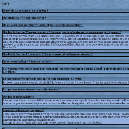
FAQ
Je ne vois pas mes posts, est-ce un bug ?
Que signifie
NT
? A quoi cela sert-il ?
Qu'est-ce qu'un modérateur ? Comment puis-je devenir modérateur ?
Que fais la fonction Marquer comme lu ? Pourquoi, après m'en être servis, aucun message n'apparaît ?
Souvent, vous ne voulez pas lire plusieurs messages. Le problème est que ces messages sont toujours marqués com
continuent de s'afficher en mode Non-lus. Pour éviter cela, utilisez la fonction Marquer comme lu : selon l'option 
fonction de la date, seulement les messages affichés sur la page, etc...) les messages correspondants seront marqué
manière à ce qu'ils n'apparaissent plus dans l'affichage par défaut. Bien sûr, vous pouvez toujours les faire afficher
Tous les fils.
Que fais la fonction Fil comme lu ? Que se passe-t-il si je cliques sur Annuler ?
Qu'est-ce qu'un flag ? Comment l'utiliser ?
J'ai voulu faire un copier-coller d'un texte, mais le menu contextuel ne s'est pas affiché ! Puis avoir accès au 
par défaut ?
En essayant de répondre à un message, ce texte est apparu :
Fil fermé
.
Si besoin est, un modérateur a la possibilité de fermer un fil, c'est-à-dire d'interdir à tous les membres de répondre à 
J'ai perdu mon mot de passe, puis-je le récupérer ?
Que fais le mode invisible ?
Lorsque vous êtes en mode invisible, les autres membres ne sont pas capable de savoir si vous êtes en train de lire
le forum ou pas. Autrement, ils pourront le savoir en allant sur la page d'accueil ou en allant dans l'annuaire des m
A quoi sert à la messagerie privée ?
La messagerie privée vous permet d'envoyer des messages de manière privée aux autres membres du forum. En aucun
ne vous donne une adresse email du genre membre@domain.com. Cependant, cela peut être très utile lorsque vous 
directement avec un membre, de manière privée.
Les tags de mise en forme utilisable dans les messages du forum sont ici aussi utilisables.