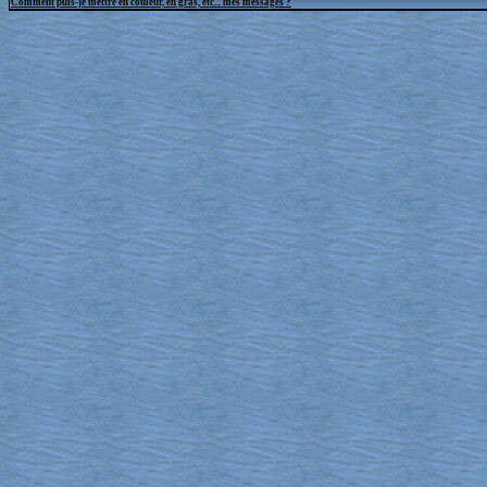
Comment puis-je mettre en couleur, en gras, etc... mes messages ?