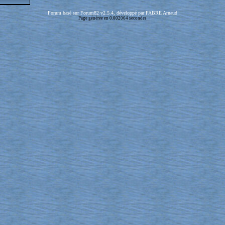
Forum basé sur Forum82 v2.5.4, développé par FABRE Arnaud
Page générée en 0.002064 secondes