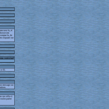
me non-lu, et
choisie (en
s comme lu, de
 en cliquant sur
menu contextuel
ce fil.
 un message sur
embres.
 cas celle-ci
voulez parler