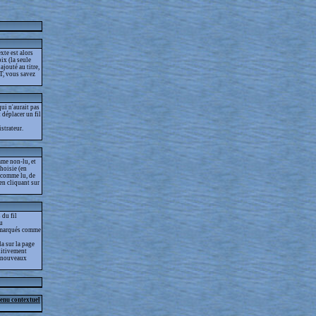
xte est alors
ix (la seule
jouté au titre,
T, vous savez
ui n'aurait pas
t déplacer un fil
strateur.
me non-lu, et
choisie (en
s comme lu, de
 en cliquant sur
 du fil
lu
as marqués comme
la sur la page
nitivement
es nouveaux
menu contextuel