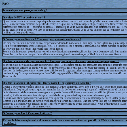
FAQ
Je ne vois pas mes posts, est-ce un bug ?
Que signifie
NT
? A quoi cela sert-il ?
Quand vous répondez à un message et que la réponse est très courte, il est possible qu'elle tienne dans le titre. Le te
vide. Pour éviter aux membres de perdre du temps à cliquer sur de tels messages, cliquez sur la case NT de votre cho
différence est esthétique ;-) ou sur le bouton NT, selon ce que vous avez choisi dans vos préférences. Un "NT" sera a
ce qui signifie
Pas de texte
(No Text en anglais). Par conséquent, quand vous voyez un message se terminant par N
qu'il ne contient pas de texte.
Qu'est-ce qu'un modérateur ? Comment puis-je devenir modérateur ?
Un modérateur est un membre normal disposant de droits de modération : cela signifie que s'il trouve un message q
lieu d'être (diffamation, insultes raciales, etc...) il a la possibilité d'effacer le message, de la même manière qu'il peu
se trouvant dans un forum inaproprié vers le bon forum.
Seul un administrateur peut donner le droit de modération à un membre, il faut faut donc demander cela à un admini
Cependant, sachez que très peu de modérateurs sont en général nécessaires, et qu'ils doivent être de confiance...
Que fais la fonction Marquer comme lu ? Pourquoi, après m'en être servis, aucun message n'apparaît ?
Souvent, vous ne voulez pas lire plusieurs messages. Le problème est que ces messages sont toujours marqués com
continuent de s'afficher en mode Non-lus. Pour éviter cela, utilisez la fonction Marquer comme lu : selon l'option 
fonction de la date, seulement les messages affichés sur la page, etc...) les messages correspondants seront marqué
manière à ce qu'ils n'apparaissent plus dans l'affichage par défaut. Bien sûr, vous pouvez toujours les faire afficher
Tous les fils.
Que fais la fonction Fil comme lu ? Que se passe-t-il si je cliques sur Annuler ?
Ce lien a exactement le même effet que la fonction Marquer comme lu, à ceci près qu'elle n'agit que sur les messages
sélectionné. De plus, si vous cliquez sur Annuler dans la boîte de dialogue qui apparaît, le fil sera marqué comme 
définitivement : si de nouveaux messages sont postés dans ce fil, ils ne vous seront pas affichés (ils ne seront p
non-lus). Cette fonction est très utile pour des fils de très grande taille qui ne vous intéressent pas.
Si vous avez cliqué par erreur sur Annuler, vous pouvez très facilement défaire ce marquage définitif. Allez pour ce
Gestion du marquage
dans le menu personnel, sur un forum quelconque. Une page avec tous les fils marqués défi
comme lu s'affichera, vous laissant la possibilité de voir ces fils ou de les démarquer. Si vous démarquez un fil, l
messages vous seront affichés comme avant.
Qu'est-ce qu'un flag ? Comment l'utiliser ?
J'ai voulu faire un copier-coller d'un texte, mais le menu contextuel ne s'est pas affiché ! Puis avoir accès au 
par défaut ?