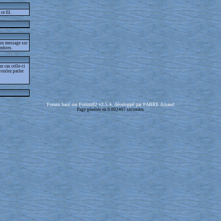
ce fil.
 un message sur
embres.
 cas celle-ci
voulez parler
Forum basé sur Forum82 v2.5.4, développé par FABRE Arnaud
Page générée en 0.002407 secondes