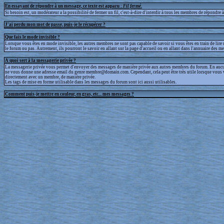
En essayant de répondre à un message, ce texte est apparu :
Fil fermé
.
Si besoin est, un modérateur a la possibilité de fermer un fil, c'est-à-dire d'interdir à tous les membres de répondre à 
J'ai perdu mon mot de passe, puis-je le récupérer ?
Que fais le mode invisible ?
Lorsque vous êtes en mode invisible, les autres membres ne sont pas capable de savoir si vous êtes en train de lire
le forum ou pas. Autrement, ils pourront le savoir en allant sur la page d'accueil ou en allant dans l'annuaire des m
A quoi sert à la messagerie privée ?
La messagerie privée vous permet d'envoyer des messages de manière privée aux autres membres du forum. En aucun
ne vous donne une adresse email du genre membre@domain.com. Cependant, cela peut être très utile lorsque vous 
directement avec un membre, de manière privée.
Les tags de mise en forme utilisable dans les messages du forum sont ici aussi utilisables.
Comment puis-je mettre en couleur, en gras, etc... mes messages ?