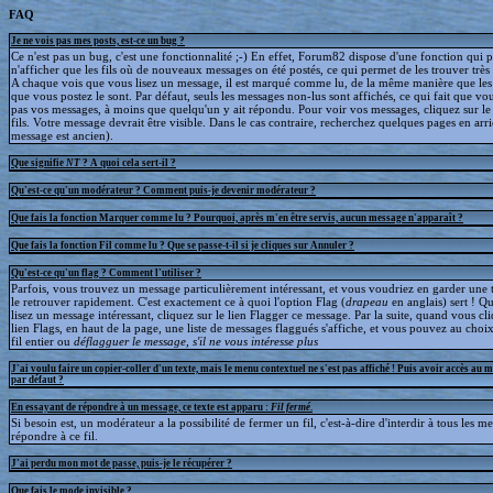
FAQ
Je ne vois pas mes posts, est-ce un bug ?
Ce n'est pas un bug, c'est une fonctionnalité ;-) En effet, Forum82 dispose d'une fonction qui 
n'afficher que les fils où de nouveaux messages on été postés, ce qui permet de les trouver trè
A chaque vois que vous lisez un message, il est marqué comme lu, de la même manière que le
que vous postez le sont. Par défaut, seuls les messages non-lus sont affichés, ce qui fait que v
pas vos messages, à moins que quelqu'un y ait répondu. Pour voir vos messages, cliquez sur le 
fils. Votre message devrait être visible. Dans le cas contraire, recherchez quelques pages en arriè
message est ancien).
Que signifie
NT
? A quoi cela sert-il ?
Qu'est-ce qu'un modérateur ? Comment puis-je devenir modérateur ?
Que fais la fonction Marquer comme lu ? Pourquoi, après m'en être servis, aucun message n'apparaît ?
Que fais la fonction Fil comme lu ? Que se passe-t-il si je cliques sur Annuler ?
Qu'est-ce qu'un flag ? Comment l'utiliser ?
Parfois, vous trouvez un message particulièrement intéressant, et vous voudriez en garder une t
le retrouver rapidement. C'est exactement ce à quoi l'option Flag (
drapeau
en anglais) sert ! 
lisez un message intéressant, cliquez sur le lien Flagger ce message. Par la suite, quand vous cli
lien Flags, en haut de la page, une liste de messages flaggués s'affiche, et vous pouvez au choix
fil entier ou
déflagguer
le message, s'il ne vous intéresse plus
J'ai voulu faire un copier-coller d'un texte, mais le menu contextuel ne s'est pas affiché ! Puis avoir accès au 
par défaut ?
En essayant de répondre à un message, ce texte est apparu :
Fil fermé
.
Si besoin est, un modérateur a la possibilité de fermer un fil, c'est-à-dire d'interdir à tous les 
répondre à ce fil.
J'ai perdu mon mot de passe, puis-je le récupérer ?
Que fais le mode invisible ?