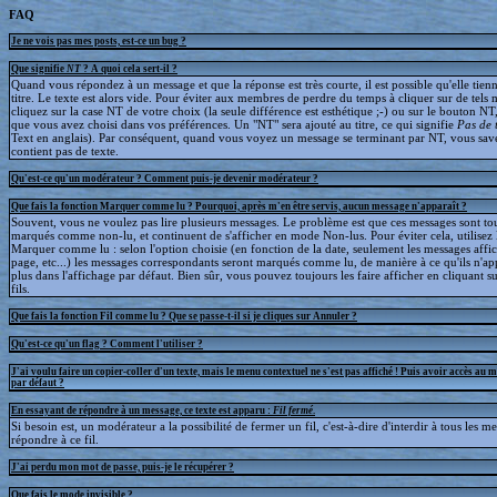
FAQ
Je ne vois pas mes posts, est-ce un bug ?
Que signifie
NT
? A quoi cela sert-il ?
Quand vous répondez à un message et que la réponse est très courte, il est possible qu'elle tien
titre. Le texte est alors vide. Pour éviter aux membres de perdre du temps à cliquer sur de tels 
cliquez sur la case NT de votre choix (la seule différence est esthétique ;-) ou sur le bouton NT
que vous avez choisi dans vos préférences. Un "NT" sera ajouté au titre, ce qui signifie
Pas de 
Text en anglais). Par conséquent, quand vous voyez un message se terminant par NT, vous save
contient pas de texte.
Qu'est-ce qu'un modérateur ? Comment puis-je devenir modérateur ?
Que fais la fonction Marquer comme lu ? Pourquoi, après m'en être servis, aucun message n'apparaît ?
Souvent, vous ne voulez pas lire plusieurs messages. Le problème est que ces messages sont to
marqués comme non-lu, et continuent de s'afficher en mode Non-lus. Pour éviter cela, utilisez 
Marquer comme lu : selon l'option choisie (en fonction de la date, seulement les messages affic
page, etc...) les messages correspondants seront marqués comme lu, de manière à ce qu'ils n'ap
plus dans l'affichage par défaut. Bien sûr, vous pouvez toujours les faire afficher en cliquant s
fils.
Que fais la fonction Fil comme lu ? Que se passe-t-il si je cliques sur Annuler ?
Qu'est-ce qu'un flag ? Comment l'utiliser ?
J'ai voulu faire un copier-coller d'un texte, mais le menu contextuel ne s'est pas affiché ! Puis avoir accès au 
par défaut ?
En essayant de répondre à un message, ce texte est apparu :
Fil fermé
.
Si besoin est, un modérateur a la possibilité de fermer un fil, c'est-à-dire d'interdir à tous les 
répondre à ce fil.
J'ai perdu mon mot de passe, puis-je le récupérer ?
Que fais le mode invisible ?