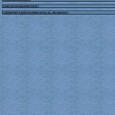
A quoi sert à la messagerie privée ?
Comment puis-je mettre en couleur, en gras, etc... mes messages ?