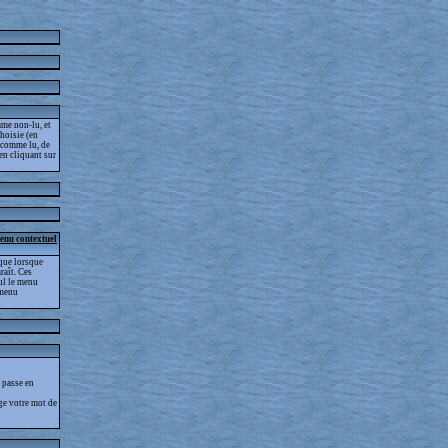
me non-lu, et
choisie (en
s comme lu, de
 en cliquant sur
menu contextuel
que lorsque
raît. Ces
eul le menu
 menu
 passe en
ge votre mot de