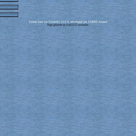
Forum basé sur Forum82 v2.5.4, développé par FABRE Arnaud
Page générée en 0.002522 secondes