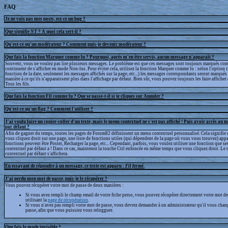
FAQ
Je ne vois pas mes posts, est-ce un bug ?
Que signifie
NT
? A quoi cela sert-il ?
Qu'est-ce qu'un modérateur ? Comment puis-je devenir modérateur ?
Que fais la fonction Marquer comme lu ? Pourquoi, après m'en être servis, aucun message n'apparaît ?
Souvent, vous ne voulez pas lire plusieurs messages. Le problème est que ces messages sont toujours marqués com
continuent de s'afficher en mode Non-lus. Pour éviter cela, utilisez la fonction Marquer comme lu : selon l'option 
fonction de la date, seulement les messages affichés sur la page, etc...) les messages correspondants seront marqué
manière à ce qu'ils n'apparaissent plus dans l'affichage par défaut. Bien sûr, vous pouvez toujours les faire afficher
Tous les fils.
Que fais la fonction Fil comme lu ? Que se passe-t-il si je cliques sur Annuler ?
Qu'est-ce qu'un flag ? Comment l'utiliser ?
J'ai voulu faire un copier-coller d'un texte, mais le menu contextuel ne s'est pas affiché ! Puis avoir accès au 
par défaut ?
Afin de gagner du temps, toutes les pages de Forum82 définissent un menu contextuel personnalisé. Cela signifie 
vous cliquez droit sur une page, une liste de fonctions utiles (qui dépendent de la page où vous vous trouvez) appa
fonctions peuvent être Poster, Recharger la page, etc... Cependant, parfois, vous voulez utiliser une fonction que s
contextuel par défaut a ! Dans ce cas, maintenez la touche Ctrl enfoncée en même temps que vous cliquez droit. Le
contextuel par défaut s'affichera.
En essayant de répondre à un message, ce texte est apparu :
Fil fermé
.
J'ai perdu mon mot de passe, puis-je le récupérer ?
Vous pouvez récupérer votre mot de passe de deux manières :
Si vous avez rempli le champ email de votre fiche perso, vous pouvez récupérer directement votre mot de
utilisant la
page de récupération
.
Si vous n'avez pas rempli votre mot de passe, vous devrez demander à un administrateur qu'il vous chan
passe, afin que vous puissiez vous relogguer.
Que fais le mode invisible ?