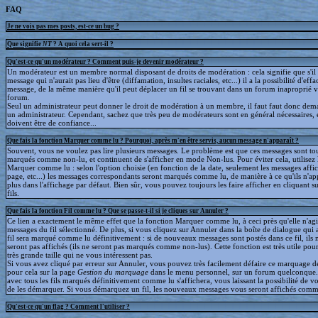
FAQ
Je ne vois pas mes posts, est-ce un bug ?
Que signifie
NT
? A quoi cela sert-il ?
Qu'est-ce qu'un modérateur ? Comment puis-je devenir modérateur ?
Un modérateur est un membre normal disposant de droits de modération : cela signifie que s'il
message qui n'aurait pas lieu d'être (diffamation, insultes raciales, etc...) il a la possibilité d'effa
message, de la même manière qu'il peut déplacer un fil se trouvant dans un forum inaproprié v
forum.
Seul un administrateur peut donner le droit de modération à un membre, il faut faut donc dem
un administrateur. Cependant, sachez que très peu de modérateurs sont en général nécessaires, e
doivent être de confiance...
Que fais la fonction Marquer comme lu ? Pourquoi, après m'en être servis, aucun message n'apparaît ?
Souvent, vous ne voulez pas lire plusieurs messages. Le problème est que ces messages sont to
marqués comme non-lu, et continuent de s'afficher en mode Non-lus. Pour éviter cela, utilisez 
Marquer comme lu : selon l'option choisie (en fonction de la date, seulement les messages affic
page, etc...) les messages correspondants seront marqués comme lu, de manière à ce qu'ils n'ap
plus dans l'affichage par défaut. Bien sûr, vous pouvez toujours les faire afficher en cliquant s
fils.
Que fais la fonction Fil comme lu ? Que se passe-t-il si je cliques sur Annuler ?
Ce lien a exactement le même effet que la fonction Marquer comme lu, à ceci près qu'elle n'agit
messages du fil sélectionné. De plus, si vous cliquez sur Annuler dans la boîte de dialogue qui a
fil sera marqué comme lu définitivement : si de nouveaux messages sont postés dans ce fil, ils 
seront pas affichés (ils ne seront pas marqués comme non-lus). Cette fonction est très utile pour
très grande taille qui ne vous intéressent pas.
Si vous avez cliqué par erreur sur Annuler, vous pouvez très facilement défaire ce marquage déf
pour cela sur la page
Gestion du marquage
dans le menu personnel, sur un forum quelconque
avec tous les fils marqués définitivement comme lu s'affichera, vous laissant la possibilité de voi
de les démarquer. Si vous démarquez un fil, les nouveaux messages vous seront affichés comm
Qu'est-ce qu'un flag ? Comment l'utiliser ?