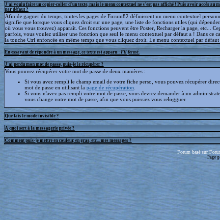
J'ai voulu faire un copier-coller d'un texte, mais le menu contextuel ne s'est pas affiché ! Puis avoir accès au 
par défaut ?
Afin de gagner du temps, toutes les pages de Forum82 définissent un menu contextuel personna
signifie que lorsque vous cliquez droit sur une page, une liste de fonctions utiles (qui dépende
où vous vous trouvez) apparaît. Ces fonctions peuvent être Poster, Recharger la page, etc... C
parfois, vous voulez utiliser une fonction que seul le menu contextuel par défaut a ! Dans ce c
la touche Ctrl enfoncée en même temps que vous cliquez droit. Le menu contextuel par défaut s
En essayant de répondre à un message, ce texte est apparu :
Fil fermé
.
J'ai perdu mon mot de passe, puis-je le récupérer ?
Vous pouvez récupérer votre mot de passe de deux manières :
Si vous avez rempli le champ email de votre fiche perso, vous pouvez récupérer dire
mot de passe en utilisant la
page de récupération
.
Si vous n'avez pas rempli votre mot de passe, vous devrez demander à un administrate
vous change votre mot de passe, afin que vous puissiez vous relogguer.
Que fais le mode invisible ?
A quoi sert à la messagerie privée ?
Comment puis-je mettre en couleur, en gras, etc... mes messages ?
Forum basé sur Foru
Page g