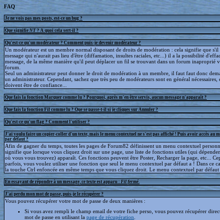
FAQ
Je ne vois pas mes posts, est-ce un bug ?
Que signifie
NT
? A quoi cela sert-il ?
Qu'est-ce qu'un modérateur ? Comment puis-je devenir modérateur ?
Un modérateur est un membre normal disposant de droits de modération : cela signifie que s'il
message qui n'aurait pas lieu d'être (diffamation, insultes raciales, etc...) il a la possibilité d'effa
message, de la même manière qu'il peut déplacer un fil se trouvant dans un forum inaproprié v
forum.
Seul un administrateur peut donner le droit de modération à un membre, il faut faut donc dem
un administrateur. Cependant, sachez que très peu de modérateurs sont en général nécessaires, e
doivent être de confiance...
Que fais la fonction Marquer comme lu ? Pourquoi, après m'en être servis, aucun message n'apparaît ?
Que fais la fonction Fil comme lu ? Que se passe-t-il si je cliques sur Annuler ?
Qu'est-ce qu'un flag ? Comment l'utiliser ?
J'ai voulu faire un copier-coller d'un texte, mais le menu contextuel ne s'est pas affiché ! Puis avoir accès au 
par défaut ?
Afin de gagner du temps, toutes les pages de Forum82 définissent un menu contextuel personna
signifie que lorsque vous cliquez droit sur une page, une liste de fonctions utiles (qui dépende
où vous vous trouvez) apparaît. Ces fonctions peuvent être Poster, Recharger la page, etc... C
parfois, vous voulez utiliser une fonction que seul le menu contextuel par défaut a ! Dans ce c
la touche Ctrl enfoncée en même temps que vous cliquez droit. Le menu contextuel par défaut s
En essayant de répondre à un message, ce texte est apparu :
Fil fermé
.
J'ai perdu mon mot de passe, puis-je le récupérer ?
Vous pouvez récupérer votre mot de passe de deux manières :
Si vous avez rempli le champ email de votre fiche perso, vous pouvez récupérer dire
mot de passe en utilisant la
page de récupération
.