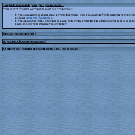
J'ai perdu mon mot de passe, puis-je le récupérer ?
Vous pouvez récupérer votre mot de passe de deux manières :
Si vous avez rempli le champ email de votre fiche perso, vous pouvez récupérer directement votre mot de
utilisant la
page de récupération
.
Si vous n'avez pas rempli votre mot de passe, vous devrez demander à un administrateur qu'il vous chan
passe, afin que vous puissiez vous relogguer.
Que fais le mode invisible ?
A quoi sert à la messagerie privée ?
Comment puis-je mettre en couleur, en gras, etc... mes messages ?