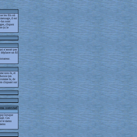
ue les fils où
message, il est
-lus sont
ges, cliquez
e (si le
ui n'aurait pas
t déplacer un fil
strateur.
me non-lu, et
choisie (en
s comme lu, de
 en cliquant sur
menu contextuel
que lorsque
raît. Ces
eul le menu
 menu