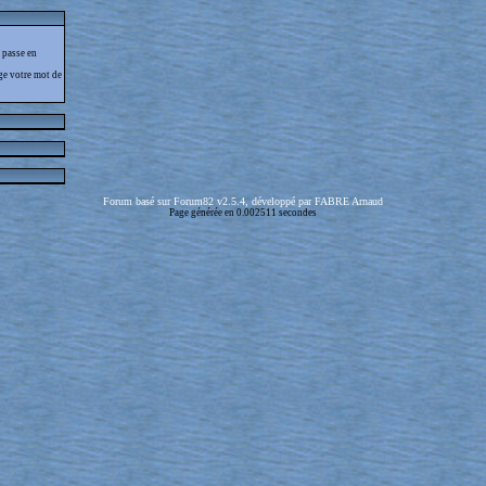
 passe en
ge votre mot de
Forum basé sur Forum82 v2.5.4, développé par FABRE Arnaud
Page générée en 0.002511 secondes