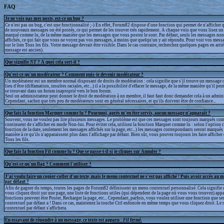
FAQ
Je ne vois pas mes posts, est-ce un bug ?
Ce n'est pas un bug, c'est une fonctionnalité ;-) En effet, Forum82 dispose d'une fonction qui permet de n'afficher q
de nouveaux messages on été postés, ce qui permet de les trouver très rapidement. A chaque vois que vous lisez un 
marqué comme lu, de la même manière que les messages que vous postez le sont. Par défaut, seuls les messages non
affichés, ce qui fait que vous ne voyez pas vos messages, à moins que quelqu'un y ait répondu. Pour voir vos messa
sur le lien Tous les fils. Votre message devrait être visible. Dans le cas contraire, recherchez quelques pages en arrièr
message est ancien).
Que signifie
NT
? A quoi cela sert-il ?
Qu'est-ce qu'un modérateur ? Comment puis-je devenir modérateur ?
Un modérateur est un membre normal disposant de droits de modération : cela signifie que s'il trouve un message q
lieu d'être (diffamation, insultes raciales, etc...) il a la possibilité d'effacer le message, de la même manière qu'il peu
se trouvant dans un forum inaproprié vers le bon forum.
Seul un administrateur peut donner le droit de modération à un membre, il faut faut donc demander cela à un admini
Cependant, sachez que très peu de modérateurs sont en général nécessaires, et qu'ils doivent être de confiance...
Que fais la fonction Marquer comme lu ? Pourquoi, après m'en être servis, aucun message n'apparaît ?
Souvent, vous ne voulez pas lire plusieurs messages. Le problème est que ces messages sont toujours marqués com
continuent de s'afficher en mode Non-lus. Pour éviter cela, utilisez la fonction Marquer comme lu : selon l'option 
fonction de la date, seulement les messages affichés sur la page, etc...) les messages correspondants seront marqué
manière à ce qu'ils n'apparaissent plus dans l'affichage par défaut. Bien sûr, vous pouvez toujours les faire afficher
Tous les fils.
Que fais la fonction Fil comme lu ? Que se passe-t-il si je cliques sur Annuler ?
Qu'est-ce qu'un flag ? Comment l'utiliser ?
J'ai voulu faire un copier-coller d'un texte, mais le menu contextuel ne s'est pas affiché ! Puis avoir accès au 
par défaut ?
Afin de gagner du temps, toutes les pages de Forum82 définissent un menu contextuel personnalisé. Cela signifie 
vous cliquez droit sur une page, une liste de fonctions utiles (qui dépendent de la page où vous vous trouvez) appa
fonctions peuvent être Poster, Recharger la page, etc... Cependant, parfois, vous voulez utiliser une fonction que s
contextuel par défaut a ! Dans ce cas, maintenez la touche Ctrl enfoncée en même temps que vous cliquez droit. Le
contextuel par défaut s'affichera.
En essayant de répondre à un message, ce texte est apparu :
Fil fermé
.