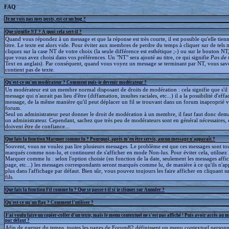
FAQ
Je ne vois pas mes posts, est-ce un bug ?
Que signifie
NT
? A quoi cela sert-il ?
Quand vous répondez à un message et que la réponse est très courte, il est possible qu'elle tien
titre. Le texte est alors vide. Pour éviter aux membres de perdre du temps à cliquer sur de tels 
cliquez sur la case NT de votre choix (la seule différence est esthétique ;-) ou sur le bouton NT
que vous avez choisi dans vos préférences. Un "NT" sera ajouté au titre, ce qui signifie
Pas de 
Text en anglais). Par conséquent, quand vous voyez un message se terminant par NT, vous save
contient pas de texte.
Qu'est-ce qu'un modérateur ? Comment puis-je devenir modérateur ?
Un modérateur est un membre normal disposant de droits de modération : cela signifie que s'il
message qui n'aurait pas lieu d'être (diffamation, insultes raciales, etc...) il a la possibilité d'effa
message, de la même manière qu'il peut déplacer un fil se trouvant dans un forum inaproprié v
forum.
Seul un administrateur peut donner le droit de modération à un membre, il faut faut donc dem
un administrateur. Cependant, sachez que très peu de modérateurs sont en général nécessaires, e
doivent être de confiance...
Que fais la fonction Marquer comme lu ? Pourquoi, après m'en être servis, aucun message n'apparaît ?
Souvent, vous ne voulez pas lire plusieurs messages. Le problème est que ces messages sont to
marqués comme non-lu, et continuent de s'afficher en mode Non-lus. Pour éviter cela, utilisez 
Marquer comme lu : selon l'option choisie (en fonction de la date, seulement les messages affic
page, etc...) les messages correspondants seront marqués comme lu, de manière à ce qu'ils n'ap
plus dans l'affichage par défaut. Bien sûr, vous pouvez toujours les faire afficher en cliquant s
fils.
Que fais la fonction Fil comme lu ? Que se passe-t-il si je cliques sur Annuler ?
Qu'est-ce qu'un flag ? Comment l'utiliser ?
J'ai voulu faire un copier-coller d'un texte, mais le menu contextuel ne s'est pas affiché ! Puis avoir accès au 
par défaut ?
Afin de gagner du temps, toutes les pages de Forum82 définissent un menu contextuel personna