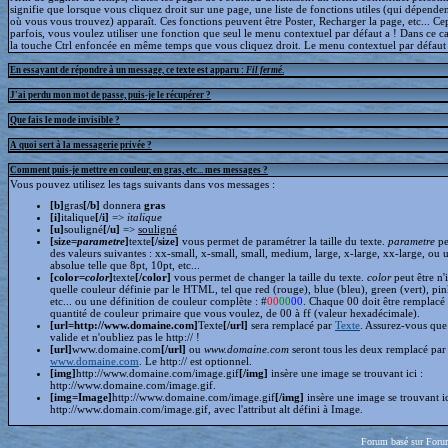
signifie que lorsque vous cliquez droit sur une page, une liste de fonctions utiles (qui dépende
où vous vous trouvez) apparaît. Ces fonctions peuvent être Poster, Recharger la page, etc... C
parfois, vous voulez utiliser une fonction que seul le menu contextuel par défaut a ! Dans ce c
la touche Ctrl enfoncée en même temps que vous cliquez droit. Le menu contextuel par défaut s
En essayant de répondre à un message, ce texte est apparu :
Fil fermé
.
J'ai perdu mon mot de passe, puis-je le récupérer ?
Que fais le mode invisible ?
A quoi sert à la messagerie privée ?
Comment puis-je mettre en couleur, en gras, etc... mes messages ?
Vous pouvez utilisez les tags suivants dans vos messages :
[b]
gras
[/b]
donnera
gras
[i]
italique
[/i]
=>
italique
[u]
souligné
[/u]
=>
souligné
[size=
parametre
]
texte
[/size]
vous permet de paramétrer la taille du texte.
parametre
pe
des valeurs suivantes : xx-small, x-small, small, medium, large, x-large, xx-large, ou 
absolue telle que 8pt, 10pt, etc...
[color=
color
]
texte
[/color]
vous permet de changer la taille du texte.
color
peut être n'
quelle couleur définie par le HTML, tel que red (rouge), blue (bleu), green (vert), pin
etc... ou une définition de couleur complète : #
00
00
00
. Chaque 00 doit être remplacé 
quantité de couleur primaire que vous voulez, de 00 à ff (valeur hexadécimale).
[url=http://www.domaine.com]
Texte
[/url]
sera remplacé par
Texte
. Assurez-vous que 
valide et n'oubliez pas le http:// !
[url]
www.domaine.com
[/url]
ou
www.domaine.com
seront tous les deux remplacé par
www.domaine.com
. Le http:// est optionnel.
[img]
http://www.domaine.com/image.gif
[/img]
insère une image se trouvant ici :
http://www.domaine.com/image.gif.
[img=Image]
http://www.domaine.com/image.gif
[/img]
insère une image se trouvant i
http://www.domain.com/image.gif, avec l'attribut alt défini à Image.
Forum basé sur Foru