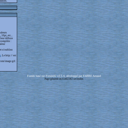
embres.
valeurs
 10pt, etc...
leur définie
 complète :
aleur
et n'oubliez
m
. Le http:// est
com/image.gif.
Forum basé sur Forum82 v2.5.4, développé par FABRE Arnaud
Page générée en 0.002282 secondes