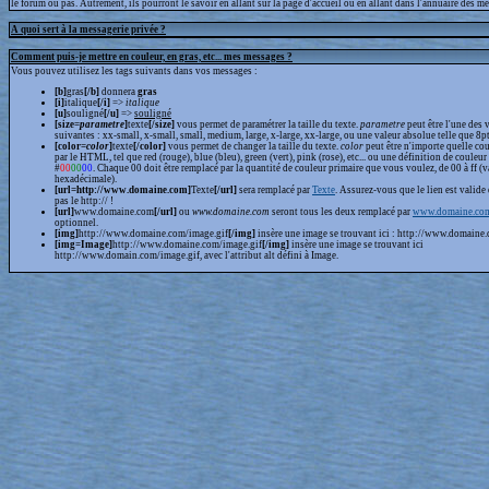
le forum ou pas. Autrement, ils pourront le savoir en allant sur la page d'accueil ou en allant dans l'annuaire des m
A quoi sert à la messagerie privée ?
Comment puis-je mettre en couleur, en gras, etc... mes messages ?
Vous pouvez utilisez les tags suivants dans vos messages :
[b]
gras
[/b]
donnera
gras
[i]
italique
[/i]
=>
italique
[u]
souligné
[/u]
=>
souligné
[size=
parametre
]
texte
[/size]
vous permet de paramétrer la taille du texte.
parametre
peut être l'une des 
suivantes : xx-small, x-small, small, medium, large, x-large, xx-large, ou une valeur absolue telle que 8pt,
[color=
color
]
texte
[/color]
vous permet de changer la taille du texte.
color
peut être n'importe quelle cou
par le HTML, tel que red (rouge), blue (bleu), green (vert), pink (rose), etc... ou une définition de couleur
#
00
00
00
. Chaque 00 doit être remplacé par la quantité de couleur primaire que vous voulez, de 00 à ff (v
hexadécimale).
[url=http://www.domaine.com]
Texte
[/url]
sera remplacé par
Texte
. Assurez-vous que le lien est valide 
pas le http:// !
[url]
www.domaine.com
[/url]
ou
www.domaine.com
seront tous les deux remplacé par
www.domaine.co
optionnel.
[img]
http://www.domaine.com/image.gif
[/img]
insère une image se trouvant ici : http://www.domaine.
[img=Image]
http://www.domaine.com/image.gif
[/img]
insère une image se trouvant ici
http://www.domain.com/image.gif, avec l'attribut alt défini à Image.