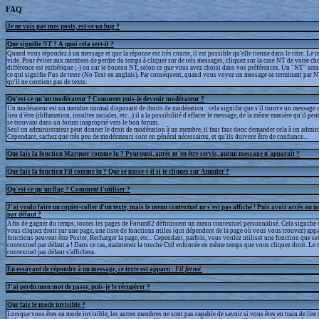
FAQ
Je ne vois pas mes posts, est-ce un bug ?
Que signifie
NT
? A quoi cela sert-il ?
Quand vous répondez à un message et que la réponse est très courte, il est possible qu'elle tienne dans le titre. Le te
vide. Pour éviter aux membres de perdre du temps à cliquer sur de tels messages, cliquez sur la case NT de votre cho
différence est esthétique ;-) ou sur le bouton NT, selon ce que vous avez choisi dans vos préférences. Un "NT" sera a
ce qui signifie
Pas de texte
(No Text en anglais). Par conséquent, quand vous voyez un message se terminant par N
qu'il ne contient pas de texte.
Qu'est-ce qu'un modérateur ? Comment puis-je devenir modérateur ?
Un modérateur est un membre normal disposant de droits de modération : cela signifie que s'il trouve un message q
lieu d'être (diffamation, insultes raciales, etc...) il a la possibilité d'effacer le message, de la même manière qu'il peu
se trouvant dans un forum inaproprié vers le bon forum.
Seul un administrateur peut donner le droit de modération à un membre, il faut faut donc demander cela à un admini
Cependant, sachez que très peu de modérateurs sont en général nécessaires, et qu'ils doivent être de confiance...
Que fais la fonction Marquer comme lu ? Pourquoi, après m'en être servis, aucun message n'apparaît ?
Que fais la fonction Fil comme lu ? Que se passe-t-il si je cliques sur Annuler ?
Qu'est-ce qu'un flag ? Comment l'utiliser ?
J'ai voulu faire un copier-coller d'un texte, mais le menu contextuel ne s'est pas affiché ! Puis avoir accès au 
par défaut ?
Afin de gagner du temps, toutes les pages de Forum82 définissent un menu contextuel personnalisé. Cela signifie 
vous cliquez droit sur une page, une liste de fonctions utiles (qui dépendent de la page où vous vous trouvez) appa
fonctions peuvent être Poster, Recharger la page, etc... Cependant, parfois, vous voulez utiliser une fonction que s
contextuel par défaut a ! Dans ce cas, maintenez la touche Ctrl enfoncée en même temps que vous cliquez droit. Le
contextuel par défaut s'affichera.
En essayant de répondre à un message, ce texte est apparu :
Fil fermé
.
J'ai perdu mon mot de passe, puis-je le récupérer ?
Que fais le mode invisible ?
Lorsque vous êtes en mode invisible, les autres membres ne sont pas capable de savoir si vous êtes en train de lire