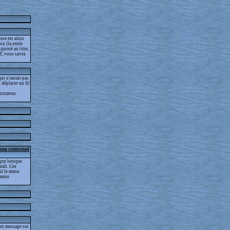
xte est alors
ix (la seule
jouté au titre,
T, vous savez
ui n'aurait pas
t déplacer un fil
strateur.
menu contextuel
que lorsque
raît. Ces
eul le menu
 menu
 un message sur