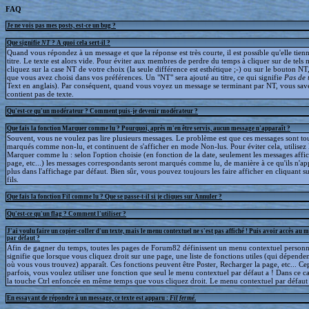
FAQ
Je ne vois pas mes posts, est-ce un bug ?
Que signifie
NT
? A quoi cela sert-il ?
Quand vous répondez à un message et que la réponse est très courte, il est possible qu'elle tien
titre. Le texte est alors vide. Pour éviter aux membres de perdre du temps à cliquer sur de tels 
cliquez sur la case NT de votre choix (la seule différence est esthétique ;-) ou sur le bouton NT
que vous avez choisi dans vos préférences. Un "NT" sera ajouté au titre, ce qui signifie
Pas de 
Text en anglais). Par conséquent, quand vous voyez un message se terminant par NT, vous save
contient pas de texte.
Qu'est-ce qu'un modérateur ? Comment puis-je devenir modérateur ?
Que fais la fonction Marquer comme lu ? Pourquoi, après m'en être servis, aucun message n'apparaît ?
Souvent, vous ne voulez pas lire plusieurs messages. Le problème est que ces messages sont to
marqués comme non-lu, et continuent de s'afficher en mode Non-lus. Pour éviter cela, utilisez 
Marquer comme lu : selon l'option choisie (en fonction de la date, seulement les messages affic
page, etc...) les messages correspondants seront marqués comme lu, de manière à ce qu'ils n'ap
plus dans l'affichage par défaut. Bien sûr, vous pouvez toujours les faire afficher en cliquant s
fils.
Que fais la fonction Fil comme lu ? Que se passe-t-il si je cliques sur Annuler ?
Qu'est-ce qu'un flag ? Comment l'utiliser ?
J'ai voulu faire un copier-coller d'un texte, mais le menu contextuel ne s'est pas affiché ! Puis avoir accès au 
par défaut ?
Afin de gagner du temps, toutes les pages de Forum82 définissent un menu contextuel personna
signifie que lorsque vous cliquez droit sur une page, une liste de fonctions utiles (qui dépende
où vous vous trouvez) apparaît. Ces fonctions peuvent être Poster, Recharger la page, etc... C
parfois, vous voulez utiliser une fonction que seul le menu contextuel par défaut a ! Dans ce c
la touche Ctrl enfoncée en même temps que vous cliquez droit. Le menu contextuel par défaut s
En essayant de répondre à un message, ce texte est apparu :
Fil fermé
.