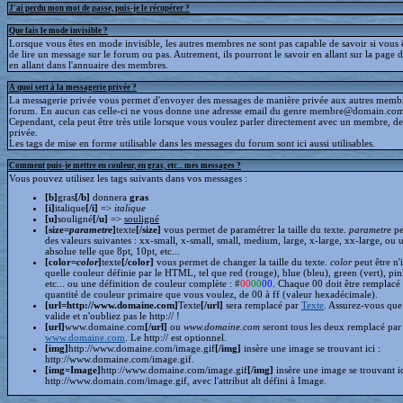
J'ai perdu mon mot de passe, puis-je le récupérer ?
Que fais le mode invisible ?
Lorsque vous êtes en mode invisible, les autres membres ne sont pas capable de savoir si vous ê
de lire un message sur le forum ou pas. Autrement, ils pourront le savoir en allant sur la page d
en allant dans l'annuaire des membres.
A quoi sert à la messagerie privée ?
La messagerie privée vous permet d'envoyer des messages de manière privée aux autres memb
forum. En aucun cas celle-ci ne vous donne une adresse email du genre membre@domain.com
Cependant, cela peut être très utile lorsque vous voulez parler directement avec un membre, d
privée.
Les tags de mise en forme utilisable dans les messages du forum sont ici aussi utilisables.
Comment puis-je mettre en couleur, en gras, etc... mes messages ?
Vous pouvez utilisez les tags suivants dans vos messages :
[b]
gras
[/b]
donnera
gras
[i]
italique
[/i]
=>
italique
[u]
souligné
[/u]
=>
souligné
[size=
parametre
]
texte
[/size]
vous permet de paramétrer la taille du texte.
parametre
pe
des valeurs suivantes : xx-small, x-small, small, medium, large, x-large, xx-large, ou 
absolue telle que 8pt, 10pt, etc...
[color=
color
]
texte
[/color]
vous permet de changer la taille du texte.
color
peut être n'
quelle couleur définie par le HTML, tel que red (rouge), blue (bleu), green (vert), pin
etc... ou une définition de couleur complète : #
00
00
00
. Chaque 00 doit être remplacé 
quantité de couleur primaire que vous voulez, de 00 à ff (valeur hexadécimale).
[url=http://www.domaine.com]
Texte
[/url]
sera remplacé par
Texte
. Assurez-vous que 
valide et n'oubliez pas le http:// !
[url]
www.domaine.com
[/url]
ou
www.domaine.com
seront tous les deux remplacé par
www.domaine.com
. Le http:// est optionnel.
[img]
http://www.domaine.com/image.gif
[/img]
insère une image se trouvant ici :
http://www.domaine.com/image.gif.
[img=Image]
http://www.domaine.com/image.gif
[/img]
insère une image se trouvant i
http://www.domain.com/image.gif, avec l'attribut alt défini à Image.