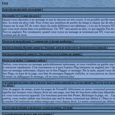
FAQ
Je ne vois pas mes posts, est-ce un bug ?
Que signifie
NT
? A quoi cela sert-il ?
Quand vous répondez à un message et que la réponse est très courte, il est possible qu'elle tien
titre. Le texte est alors vide. Pour éviter aux membres de perdre du temps à cliquer sur de tels 
cliquez sur la case NT de votre choix (la seule différence est esthétique ;-) ou sur le bouton NT
que vous avez choisi dans vos préférences. Un "NT" sera ajouté au titre, ce qui signifie
Pas de 
Text en anglais). Par conséquent, quand vous voyez un message se terminant par NT, vous save
contient pas de texte.
Qu'est-ce qu'un modérateur ? Comment puis-je devenir modérateur ?
Que fais la fonction Marquer comme lu ? Pourquoi, après m'en être servis, aucun message n'apparaît ?
Que fais la fonction Fil comme lu ? Que se passe-t-il si je cliques sur Annuler ?
Qu'est-ce qu'un flag ? Comment l'utiliser ?
Parfois, vous trouvez un message particulièrement intéressant, et vous voudriez en garder une t
le retrouver rapidement. C'est exactement ce à quoi l'option Flag (
drapeau
en anglais) sert ! 
lisez un message intéressant, cliquez sur le lien Flagger ce message. Par la suite, quand vous cli
lien Flags, en haut de la page, une liste de messages flaggués s'affiche, et vous pouvez au choix
fil entier ou
déflagguer
le message, s'il ne vous intéresse plus
J'ai voulu faire un copier-coller d'un texte, mais le menu contextuel ne s'est pas affiché ! Puis avoir accès au 
par défaut ?
Afin de gagner du temps, toutes les pages de Forum82 définissent un menu contextuel personna
signifie que lorsque vous cliquez droit sur une page, une liste de fonctions utiles (qui dépende
où vous vous trouvez) apparaît. Ces fonctions peuvent être Poster, Recharger la page, etc... C
parfois, vous voulez utiliser une fonction que seul le menu contextuel par défaut a ! Dans ce c
la touche Ctrl enfoncée en même temps que vous cliquez droit. Le menu contextuel par défaut s
En essayant de répondre à un message, ce texte est apparu :
Fil fermé
.
J'ai perdu mon mot de passe, puis-je le récupérer ?