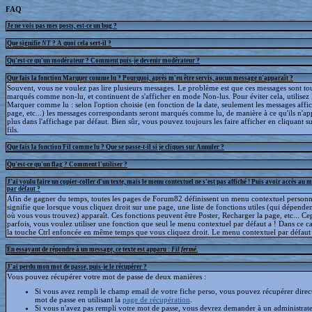
FAQ
Je ne vois pas mes posts, est-ce un bug ?
Que signifie
NT
? A quoi cela sert-il ?
Qu'est-ce qu'un modérateur ? Comment puis-je devenir modérateur ?
Que fais la fonction Marquer comme lu ? Pourquoi, après m'en être servis, aucun message n'apparaît ?
Souvent, vous ne voulez pas lire plusieurs messages. Le problème est que ces messages sont to
marqués comme non-lu, et continuent de s'afficher en mode Non-lus. Pour éviter cela, utilisez 
Marquer comme lu : selon l'option choisie (en fonction de la date, seulement les messages affic
page, etc...) les messages correspondants seront marqués comme lu, de manière à ce qu'ils n'ap
plus dans l'affichage par défaut. Bien sûr, vous pouvez toujours les faire afficher en cliquant s
fils.
Que fais la fonction Fil comme lu ? Que se passe-t-il si je cliques sur Annuler ?
Qu'est-ce qu'un flag ? Comment l'utiliser ?
J'ai voulu faire un copier-coller d'un texte, mais le menu contextuel ne s'est pas affiché ! Puis avoir accès au 
par défaut ?
Afin de gagner du temps, toutes les pages de Forum82 définissent un menu contextuel personna
signifie que lorsque vous cliquez droit sur une page, une liste de fonctions utiles (qui dépende
où vous vous trouvez) apparaît. Ces fonctions peuvent être Poster, Recharger la page, etc... C
parfois, vous voulez utiliser une fonction que seul le menu contextuel par défaut a ! Dans ce c
la touche Ctrl enfoncée en même temps que vous cliquez droit. Le menu contextuel par défaut s
En essayant de répondre à un message, ce texte est apparu :
Fil fermé
.
J'ai perdu mon mot de passe, puis-je le récupérer ?
Vous pouvez récupérer votre mot de passe de deux manières :
Si vous avez rempli le champ email de votre fiche perso, vous pouvez récupérer dire
mot de passe en utilisant la
page de récupération
.
Si vous n'avez pas rempli votre mot de passe, vous devrez demander à un administrate