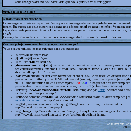
vous change votre mot de passe, afin que vous puissiez vous relogguer.
Que fais le mode invisible ?
A quoi sert à la messagerie privée ?
La messagerie privée vous permet d'envoyer des messages de manière privée aux autres memb
forum. En aucun cas celle-ci ne vous donne une adresse email du genre membre@domain.com
Cependant, cela peut être très utile lorsque vous voulez parler directement avec un membre, d
privée.
Les tags de mise en forme utilisable dans les messages du forum sont ici aussi utilisables.
Comment puis-je mettre en couleur, en gras, etc... mes messages ?
Vous pouvez utilisez les tags suivants dans vos messages :
[b]
gras
[/b]
donnera
gras
[i]
italique
[/i]
=>
italique
[u]
souligné
[/u]
=>
souligné
[size=
parametre
]
texte
[/size]
vous permet de paramétrer la taille du texte.
parametre
pe
des valeurs suivantes : xx-small, x-small, small, medium, large, x-large, xx-large, ou 
absolue telle que 8pt, 10pt, etc...
[color=
color
]
texte
[/color]
vous permet de changer la taille du texte.
color
peut être n'
quelle couleur définie par le HTML, tel que red (rouge), blue (bleu), green (vert), pin
etc... ou une définition de couleur complète : #
00
00
00
. Chaque 00 doit être remplacé 
quantité de couleur primaire que vous voulez, de 00 à ff (valeur hexadécimale).
[url=http://www.domaine.com]
Texte
[/url]
sera remplacé par
Texte
. Assurez-vous que 
valide et n'oubliez pas le http:// !
[url]
www.domaine.com
[/url]
ou
www.domaine.com
seront tous les deux remplacé par
www.domaine.com
. Le http:// est optionnel.
[img]
http://www.domaine.com/image.gif
[/img]
insère une image se trouvant ici :
http://www.domaine.com/image.gif.
[img=Image]
http://www.domaine.com/image.gif
[/img]
insère une image se trouvant i
http://www.domain.com/image.gif, avec l'attribut alt défini à Image.
Forum basé sur Foru
Page g