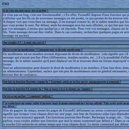
FAQ
Je ne vois pas mes posts, est-ce un bug ?
Ce n'est pas un bug, c'est une fonctionnalité ;-) En effet, Forum82 dispose d'une fonction qui 
n'afficher que les fils où de nouveaux messages on été postés, ce qui permet de les trouver trè
A chaque vois que vous lisez un message, il est marqué comme lu, de la même manière que le
que vous postez le sont. Par défaut, seuls les messages non-lus sont affichés, ce qui fait que v
pas vos messages, à moins que quelqu'un y ait répondu. Pour voir vos messages, cliquez sur le 
fils. Votre message devrait être visible. Dans le cas contraire, recherchez quelques pages en arriè
message est ancien).
Que signifie
NT
? A quoi cela sert-il ?
Qu'est-ce qu'un modérateur ? Comment puis-je devenir modérateur ?
Un modérateur est un membre normal disposant de droits de modération : cela signifie que s'il
message qui n'aurait pas lieu d'être (diffamation, insultes raciales, etc...) il a la possibilité d'effa
message, de la même manière qu'il peut déplacer un fil se trouvant dans un forum inaproprié v
forum.
Seul un administrateur peut donner le droit de modération à un membre, il faut faut donc dem
un administrateur. Cependant, sachez que très peu de modérateurs sont en général nécessaires, e
doivent être de confiance...
Que fais la fonction Marquer comme lu ? Pourquoi, après m'en être servis, aucun message n'apparaît ?
Que fais la fonction Fil comme lu ? Que se passe-t-il si je cliques sur Annuler ?
Qu'est-ce qu'un flag ? Comment l'utiliser ?
J'ai voulu faire un copier-coller d'un texte, mais le menu contextuel ne s'est pas affiché ! Puis avoir accès au 
par défaut ?
Afin de gagner du temps, toutes les pages de Forum82 définissent un menu contextuel personna
signifie que lorsque vous cliquez droit sur une page, une liste de fonctions utiles (qui dépende
où vous vous trouvez) apparaît. Ces fonctions peuvent être Poster, Recharger la page, etc... C
parfois, vous voulez utiliser une fonction que seul le menu contextuel par défaut a ! Dans ce c
la touche Ctrl enfoncée en même temps que vous cliquez droit. Le menu contextuel par défaut s