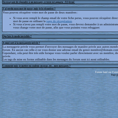
En essayant de répondre à un message, ce texte est apparu :
Fil fermé
.
J'ai perdu mon mot de passe, puis-je le récupérer ?
Vous pouvez récupérer votre mot de passe de deux manières :
Si vous avez rempli le champ email de votre fiche perso, vous pouvez récupérer dire
mot de passe en utilisant la
page de récupération
.
Si vous n'avez pas rempli votre mot de passe, vous devrez demander à un administrate
vous change votre mot de passe, afin que vous puissiez vous relogguer.
Que fais le mode invisible ?
A quoi sert à la messagerie privée ?
La messagerie privée vous permet d'envoyer des messages de manière privée aux autres memb
forum. En aucun cas celle-ci ne vous donne une adresse email du genre membre@domain.com
Cependant, cela peut être très utile lorsque vous voulez parler directement avec un membre, d
privée.
Les tags de mise en forme utilisable dans les messages du forum sont ici aussi utilisables.
Comment puis-je mettre en couleur, en gras, etc... mes messages ?
Forum basé sur Foru
Page g