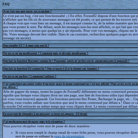
FAQ
Je ne vois pas mes posts, est-ce un bug ?
Ce n'est pas un bug, c'est une fonctionnalité ;-) En effet, Forum82 dispose d'une fonction qui 
n'afficher que les fils où de nouveaux messages on été postés, ce qui permet de les trouver trè
A chaque vois que vous lisez un message, il est marqué comme lu, de la même manière que le
que vous postez le sont. Par défaut, seuls les messages non-lus sont affichés, ce qui fait que v
pas vos messages, à moins que quelqu'un y ait répondu. Pour voir vos messages, cliquez sur le 
fils. Votre message devrait être visible. Dans le cas contraire, recherchez quelques pages en arriè
message est ancien).
Que signifie
NT
? A quoi cela sert-il ?
Qu'est-ce qu'un modérateur ? Comment puis-je devenir modérateur ?
Que fais la fonction Marquer comme lu ? Pourquoi, après m'en être servis, aucun message n'apparaît ?
Que fais la fonction Fil comme lu ? Que se passe-t-il si je cliques sur Annuler ?
Qu'est-ce qu'un flag ? Comment l'utiliser ?
J'ai voulu faire un copier-coller d'un texte, mais le menu contextuel ne s'est pas affiché ! Puis avoir accès au 
par défaut ?
Afin de gagner du temps, toutes les pages de Forum82 définissent un menu contextuel personna
signifie que lorsque vous cliquez droit sur une page, une liste de fonctions utiles (qui dépende
où vous vous trouvez) apparaît. Ces fonctions peuvent être Poster, Recharger la page, etc... C
parfois, vous voulez utiliser une fonction que seul le menu contextuel par défaut a ! Dans ce c
la touche Ctrl enfoncée en même temps que vous cliquez droit. Le menu contextuel par défaut s
En essayant de répondre à un message, ce texte est apparu :
Fil fermé
.
J'ai perdu mon mot de passe, puis-je le récupérer ?
Vous pouvez récupérer votre mot de passe de deux manières :
Si vous avez rempli le champ email de votre fiche perso, vous pouvez récupérer dire
mot de passe en utilisant la
page de récupération
.