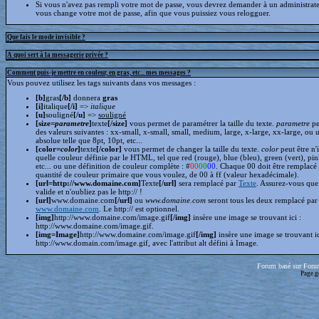
Si vous n'avez pas rempli votre mot de passe, vous devrez demander à un administrate
vous change votre mot de passe, afin que vous puissiez vous relogguer.
Que fais le mode invisible ?
A quoi sert à la messagerie privée ?
Comment puis-je mettre en couleur, en gras, etc... mes messages ?
Vous pouvez utilisez les tags suivants dans vos messages :
[b]
gras
[/b]
donnera
gras
[i]
italique
[/i]
=>
italique
[u]
souligné
[/u]
=>
souligné
[size=
parametre
]
texte
[/size]
vous permet de paramétrer la taille du texte.
parametre
pe
des valeurs suivantes : xx-small, x-small, small, medium, large, x-large, xx-large, ou 
absolue telle que 8pt, 10pt, etc...
[color=
color
]
texte
[/color]
vous permet de changer la taille du texte.
color
peut être n'
quelle couleur définie par le HTML, tel que red (rouge), blue (bleu), green (vert), pin
etc... ou une définition de couleur complète : #
00
00
00
. Chaque 00 doit être remplacé 
quantité de couleur primaire que vous voulez, de 00 à ff (valeur hexadécimale).
[url=http://www.domaine.com]
Texte
[/url]
sera remplacé par
Texte
. Assurez-vous que 
valide et n'oubliez pas le http:// !
[url]
www.domaine.com
[/url]
ou
www.domaine.com
seront tous les deux remplacé par
www.domaine.com
. Le http:// est optionnel.
[img]
http://www.domaine.com/image.gif
[/img]
insère une image se trouvant ici :
http://www.domaine.com/image.gif.
[img=Image]
http://www.domaine.com/image.gif
[/img]
insère une image se trouvant i
http://www.domain.com/image.gif, avec l'attribut alt défini à Image.
Forum basé sur Foru
Page g