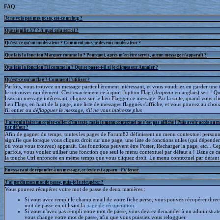
FAQ
Je ne vois pas mes posts, est-ce un bug ?
Que signifie
NT
? A quoi cela sert-il ?
Qu'est-ce qu'un modérateur ? Comment puis-je devenir modérateur ?
Que fais la fonction Marquer comme lu ? Pourquoi, après m'en être servis, aucun message n'apparaît ?
Que fais la fonction Fil comme lu ? Que se passe-t-il si je cliques sur Annuler ?
Qu'est-ce qu'un flag ? Comment l'utiliser ?
Parfois, vous trouvez un message particulièrement intéressant, et vous voudriez en garder une t
le retrouver rapidement. C'est exactement ce à quoi l'option Flag (
drapeau
en anglais) sert ! 
lisez un message intéressant, cliquez sur le lien Flagger ce message. Par la suite, quand vous cli
lien Flags, en haut de la page, une liste de messages flaggués s'affiche, et vous pouvez au choix
fil entier ou
déflagguer
le message, s'il ne vous intéresse plus
J'ai voulu faire un copier-coller d'un texte, mais le menu contextuel ne s'est pas affiché ! Puis avoir accès au 
par défaut ?
Afin de gagner du temps, toutes les pages de Forum82 définissent un menu contextuel personna
signifie que lorsque vous cliquez droit sur une page, une liste de fonctions utiles (qui dépende
où vous vous trouvez) apparaît. Ces fonctions peuvent être Poster, Recharger la page, etc... C
parfois, vous voulez utiliser une fonction que seul le menu contextuel par défaut a ! Dans ce c
la touche Ctrl enfoncée en même temps que vous cliquez droit. Le menu contextuel par défaut s
En essayant de répondre à un message, ce texte est apparu :
Fil fermé
.
J'ai perdu mon mot de passe, puis-je le récupérer ?
Vous pouvez récupérer votre mot de passe de deux manières :
Si vous avez rempli le champ email de votre fiche perso, vous pouvez récupérer dire
mot de passe en utilisant la
page de récupération
.
Si vous n'avez pas rempli votre mot de passe, vous devrez demander à un administrate
vous change votre mot de passe, afin que vous puissiez vous relogguer.