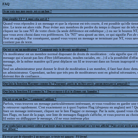
FAQ
Je ne vois pas mes posts, est-ce un bug ?
Que signifie
NT
? A quoi cela sert-il ?
Quand vous répondez à un message et que la réponse est très courte, il est possible qu'elle tien
titre. Le texte est alors vide. Pour éviter aux membres de perdre du temps à cliquer sur de tels 
cliquez sur la case NT de votre choix (la seule différence est esthétique ;-) ou sur le bouton NT
que vous avez choisi dans vos préférences. Un "NT" sera ajouté au titre, ce qui signifie
Pas de 
Text en anglais). Par conséquent, quand vous voyez un message se terminant par NT, vous save
contient pas de texte.
Qu'est-ce qu'un modérateur ? Comment puis-je devenir modérateur ?
Un modérateur est un membre normal disposant de droits de modération : cela signifie que s'il
message qui n'aurait pas lieu d'être (diffamation, insultes raciales, etc...) il a la possibilité d'effa
message, de la même manière qu'il peut déplacer un fil se trouvant dans un forum inaproprié v
forum.
Seul un administrateur peut donner le droit de modération à un membre, il faut faut donc dem
un administrateur. Cependant, sachez que très peu de modérateurs sont en général nécessaires, e
doivent être de confiance...
Que fais la fonction Marquer comme lu ? Pourquoi, après m'en être servis, aucun message n'apparaît ?
Que fais la fonction Fil comme lu ? Que se passe-t-il si je cliques sur Annuler ?
Qu'est-ce qu'un flag ? Comment l'utiliser ?
Parfois, vous trouvez un message particulièrement intéressant, et vous voudriez en garder une t
le retrouver rapidement. C'est exactement ce à quoi l'option Flag (
drapeau
en anglais) sert ! 
lisez un message intéressant, cliquez sur le lien Flagger ce message. Par la suite, quand vous cli
lien Flags, en haut de la page, une liste de messages flaggués s'affiche, et vous pouvez au choix
fil entier ou
déflagguer
le message, s'il ne vous intéresse plus
J'ai voulu faire un copier-coller d'un texte, mais le menu contextuel ne s'est pas affiché ! Puis avoir accès au 
par défaut ?
En essayant de répondre à un message, ce texte est apparu :
Fil fermé
.