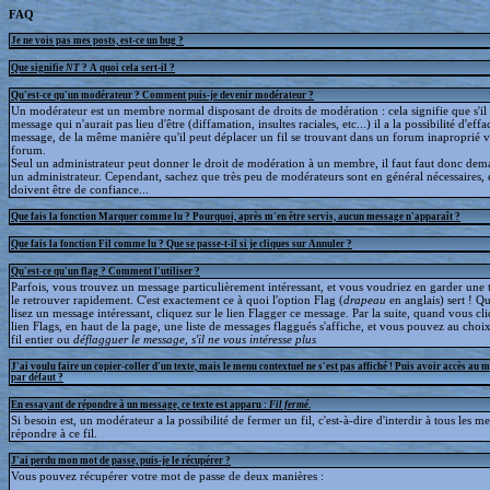
FAQ
Je ne vois pas mes posts, est-ce un bug ?
Que signifie
NT
? A quoi cela sert-il ?
Qu'est-ce qu'un modérateur ? Comment puis-je devenir modérateur ?
Un modérateur est un membre normal disposant de droits de modération : cela signifie que s'il
message qui n'aurait pas lieu d'être (diffamation, insultes raciales, etc...) il a la possibilité d'effa
message, de la même manière qu'il peut déplacer un fil se trouvant dans un forum inaproprié v
forum.
Seul un administrateur peut donner le droit de modération à un membre, il faut faut donc dem
un administrateur. Cependant, sachez que très peu de modérateurs sont en général nécessaires, e
doivent être de confiance...
Que fais la fonction Marquer comme lu ? Pourquoi, après m'en être servis, aucun message n'apparaît ?
Que fais la fonction Fil comme lu ? Que se passe-t-il si je cliques sur Annuler ?
Qu'est-ce qu'un flag ? Comment l'utiliser ?
Parfois, vous trouvez un message particulièrement intéressant, et vous voudriez en garder une t
le retrouver rapidement. C'est exactement ce à quoi l'option Flag (
drapeau
en anglais) sert ! 
lisez un message intéressant, cliquez sur le lien Flagger ce message. Par la suite, quand vous cli
lien Flags, en haut de la page, une liste de messages flaggués s'affiche, et vous pouvez au choix
fil entier ou
déflagguer
le message, s'il ne vous intéresse plus
J'ai voulu faire un copier-coller d'un texte, mais le menu contextuel ne s'est pas affiché ! Puis avoir accès au 
par défaut ?
En essayant de répondre à un message, ce texte est apparu :
Fil fermé
.
Si besoin est, un modérateur a la possibilité de fermer un fil, c'est-à-dire d'interdir à tous les 
répondre à ce fil.
J'ai perdu mon mot de passe, puis-je le récupérer ?
Vous pouvez récupérer votre mot de passe de deux manières :