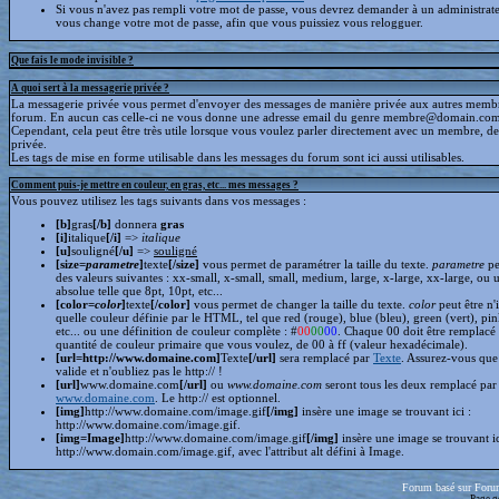
Si vous n'avez pas rempli votre mot de passe, vous devrez demander à un administrate
vous change votre mot de passe, afin que vous puissiez vous relogguer.
Que fais le mode invisible ?
A quoi sert à la messagerie privée ?
La messagerie privée vous permet d'envoyer des messages de manière privée aux autres memb
forum. En aucun cas celle-ci ne vous donne une adresse email du genre membre@domain.com
Cependant, cela peut être très utile lorsque vous voulez parler directement avec un membre, d
privée.
Les tags de mise en forme utilisable dans les messages du forum sont ici aussi utilisables.
Comment puis-je mettre en couleur, en gras, etc... mes messages ?
Vous pouvez utilisez les tags suivants dans vos messages :
[b]
gras
[/b]
donnera
gras
[i]
italique
[/i]
=>
italique
[u]
souligné
[/u]
=>
souligné
[size=
parametre
]
texte
[/size]
vous permet de paramétrer la taille du texte.
parametre
pe
des valeurs suivantes : xx-small, x-small, small, medium, large, x-large, xx-large, ou 
absolue telle que 8pt, 10pt, etc...
[color=
color
]
texte
[/color]
vous permet de changer la taille du texte.
color
peut être n'
quelle couleur définie par le HTML, tel que red (rouge), blue (bleu), green (vert), pin
etc... ou une définition de couleur complète : #
00
00
00
. Chaque 00 doit être remplacé 
quantité de couleur primaire que vous voulez, de 00 à ff (valeur hexadécimale).
[url=http://www.domaine.com]
Texte
[/url]
sera remplacé par
Texte
. Assurez-vous que 
valide et n'oubliez pas le http:// !
[url]
www.domaine.com
[/url]
ou
www.domaine.com
seront tous les deux remplacé par
www.domaine.com
. Le http:// est optionnel.
[img]
http://www.domaine.com/image.gif
[/img]
insère une image se trouvant ici :
http://www.domaine.com/image.gif.
[img=Image]
http://www.domaine.com/image.gif
[/img]
insère une image se trouvant i
http://www.domain.com/image.gif, avec l'attribut alt défini à Image.
Forum basé sur Foru
Page g