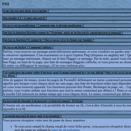
FAQ
Je ne vois pas mes posts, est-ce un bug ?
Que signifie
NT
? A quoi cela sert-il ?
Qu'est-ce qu'un modérateur ? Comment puis-je devenir modérateur ?
Que fais la fonction Marquer comme lu ? Pourquoi, après m'en être servis, aucun message n'apparaît ?
Que fais la fonction Fil comme lu ? Que se passe-t-il si je cliques sur Annuler ?
Qu'est-ce qu'un flag ? Comment l'utiliser ?
Parfois, vous trouvez un message particulièrement intéressant, et vous voudriez en garder une t
le retrouver rapidement. C'est exactement ce à quoi l'option Flag (
drapeau
en anglais) sert ! 
lisez un message intéressant, cliquez sur le lien Flagger ce message. Par la suite, quand vous cli
lien Flags, en haut de la page, une liste de messages flaggués s'affiche, et vous pouvez au choix
fil entier ou
déflagguer
le message, s'il ne vous intéresse plus
J'ai voulu faire un copier-coller d'un texte, mais le menu contextuel ne s'est pas affiché ! Puis avoir accès au 
par défaut ?
Afin de gagner du temps, toutes les pages de Forum82 définissent un menu contextuel personna
signifie que lorsque vous cliquez droit sur une page, une liste de fonctions utiles (qui dépende
où vous vous trouvez) apparaît. Ces fonctions peuvent être Poster, Recharger la page, etc... C
parfois, vous voulez utiliser une fonction que seul le menu contextuel par défaut a ! Dans ce c
la touche Ctrl enfoncée en même temps que vous cliquez droit. Le menu contextuel par défaut s
En essayant de répondre à un message, ce texte est apparu :
Fil fermé
.
Si besoin est, un modérateur a la possibilité de fermer un fil, c'est-à-dire d'interdir à tous les 
répondre à ce fil.
J'ai perdu mon mot de passe, puis-je le récupérer ?
Vous pouvez récupérer votre mot de passe de deux manières :
Si vous avez rempli le champ email de votre fiche perso, vous pouvez récupérer dire
mot de passe en utilisant la
page de récupération
.