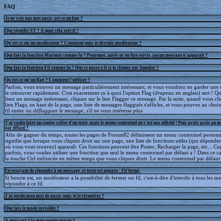
FAQ
Je ne vois pas mes posts, est-ce un bug ?
Que signifie
NT
? A quoi cela sert-il ?
Qu'est-ce qu'un modérateur ? Comment puis-je devenir modérateur ?
Que fais la fonction Marquer comme lu ? Pourquoi, après m'en être servis, aucun message n'apparaît ?
Que fais la fonction Fil comme lu ? Que se passe-t-il si je cliques sur Annuler ?
Qu'est-ce qu'un flag ? Comment l'utiliser ?
Parfois, vous trouvez un message particulièrement intéressant, et vous voudriez en garder une t
le retrouver rapidement. C'est exactement ce à quoi l'option Flag (
drapeau
en anglais) sert ! 
lisez un message intéressant, cliquez sur le lien Flagger ce message. Par la suite, quand vous cli
lien Flags, en haut de la page, une liste de messages flaggués s'affiche, et vous pouvez au choix
fil entier ou
déflagguer
le message, s'il ne vous intéresse plus
J'ai voulu faire un copier-coller d'un texte, mais le menu contextuel ne s'est pas affiché ! Puis avoir accès au 
par défaut ?
Afin de gagner du temps, toutes les pages de Forum82 définissent un menu contextuel personna
signifie que lorsque vous cliquez droit sur une page, une liste de fonctions utiles (qui dépende
où vous vous trouvez) apparaît. Ces fonctions peuvent être Poster, Recharger la page, etc... C
parfois, vous voulez utiliser une fonction que seul le menu contextuel par défaut a ! Dans ce c
la touche Ctrl enfoncée en même temps que vous cliquez droit. Le menu contextuel par défaut s
En essayant de répondre à un message, ce texte est apparu :
Fil fermé
.
Si besoin est, un modérateur a la possibilité de fermer un fil, c'est-à-dire d'interdir à tous les 
répondre à ce fil.
J'ai perdu mon mot de passe, puis-je le récupérer ?
Que fais le mode invisible ?
A quoi sert à la messagerie privée ?