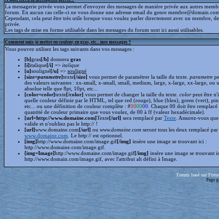
La messagerie privée vous permet d'envoyer des messages de manière privée aux autres memb
forum. En aucun cas celle-ci ne vous donne une adresse email du genre membre@domain.com
Cependant, cela peut être très utile lorsque vous voulez parler directement avec un membre, d
privée.
Les tags de mise en forme utilisable dans les messages du forum sont ici aussi utilisables.
Comment puis-je mettre en couleur, en gras, etc... mes messages ?
Vous pouvez utilisez les tags suivants dans vos messages :
[b]
gras
[/b]
donnera
gras
[i]
italique
[/i]
=>
italique
[u]
souligné
[/u]
=>
souligné
[size=
parametre
]
texte
[/size]
vous permet de paramétrer la taille du texte.
parametre
pe
des valeurs suivantes : xx-small, x-small, small, medium, large, x-large, xx-large, ou 
absolue telle que 8pt, 10pt, etc...
[color=
color
]
texte
[/color]
vous permet de changer la taille du texte.
color
peut être n'
quelle couleur définie par le HTML, tel que red (rouge), blue (bleu), green (vert), pin
etc... ou une définition de couleur complète : #
00
00
00
. Chaque 00 doit être remplacé 
quantité de couleur primaire que vous voulez, de 00 à ff (valeur hexadécimale).
[url=http://www.domaine.com]
Texte
[/url]
sera remplacé par
Texte
. Assurez-vous que 
valide et n'oubliez pas le http:// !
[url]
www.domaine.com
[/url]
ou
www.domaine.com
seront tous les deux remplacé par
www.domaine.com
. Le http:// est optionnel.
[img]
http://www.domaine.com/image.gif
[/img]
insère une image se trouvant ici :
http://www.domaine.com/image.gif.
[img=Image]
http://www.domaine.com/image.gif
[/img]
insère une image se trouvant i
http://www.domain.com/image.gif, avec l'attribut alt défini à Image.
Forum basé sur Foru
Page g