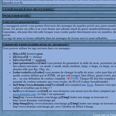
répondre à ce fil.
J'ai perdu mon mot de passe, puis-je le récupérer ?
Que fais le mode invisible ?
A quoi sert à la messagerie privée ?
La messagerie privée vous permet d'envoyer des messages de manière privée aux autres memb
forum. En aucun cas celle-ci ne vous donne une adresse email du genre membre@domain.com
Cependant, cela peut être très utile lorsque vous voulez parler directement avec un membre, d
privée.
Les tags de mise en forme utilisable dans les messages du forum sont ici aussi utilisables.
Comment puis-je mettre en couleur, en gras, etc... mes messages ?
Vous pouvez utilisez les tags suivants dans vos messages :
[b]
gras
[/b]
donnera
gras
[i]
italique
[/i]
=>
italique
[u]
souligné
[/u]
=>
souligné
[size=
parametre
]
texte
[/size]
vous permet de paramétrer la taille du texte.
parametre
pe
des valeurs suivantes : xx-small, x-small, small, medium, large, x-large, xx-large, ou 
absolue telle que 8pt, 10pt, etc...
[color=
color
]
texte
[/color]
vous permet de changer la taille du texte.
color
peut être n'
quelle couleur définie par le HTML, tel que red (rouge), blue (bleu), green (vert), pin
etc... ou une définition de couleur complète : #
00
00
00
. Chaque 00 doit être remplacé 
quantité de couleur primaire que vous voulez, de 00 à ff (valeur hexadécimale).
[url=http://www.domaine.com]
Texte
[/url]
sera remplacé par
Texte
. Assurez-vous que 
valide et n'oubliez pas le http:// !
[url]
www.domaine.com
[/url]
ou
www.domaine.com
seront tous les deux remplacé par
www.domaine.com
. Le http:// est optionnel.
[img]
http://www.domaine.com/image.gif
[/img]
insère une image se trouvant ici :
http://www.domaine.com/image.gif.
[img=Image]
http://www.domaine.com/image.gif
[/img]
insère une image se trouvant i
http://www.domain.com/image.gif, avec l'attribut alt défini à Image.
Forum basé sur Foru