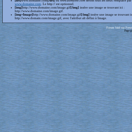
[url]
www.domaine.com
[/url]
ou
www.domaine.com
seront tous les deux remplacé par
www.domaine.com
. Le http:// est optionnel.
[img]
http://www.domaine.com/image.gif
[/img]
insère une image se trouvant ici :
http://www.domaine.com/image.gif.
[img=Image]
http://www.domaine.com/image.gif
[/img]
insère une image se trouvant i
http://www.domain.com/image.gif, avec l'attribut alt défini à Image.
Forum basé sur Foru
Page g