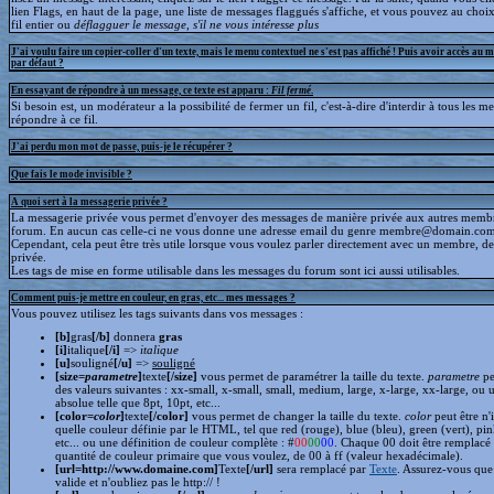
lien Flags, en haut de la page, une liste de messages flaggués s'affiche, et vous pouvez au choix
fil entier ou
déflagguer
le message, s'il ne vous intéresse plus
J'ai voulu faire un copier-coller d'un texte, mais le menu contextuel ne s'est pas affiché ! Puis avoir accès au 
par défaut ?
En essayant de répondre à un message, ce texte est apparu :
Fil fermé
.
Si besoin est, un modérateur a la possibilité de fermer un fil, c'est-à-dire d'interdir à tous les 
répondre à ce fil.
J'ai perdu mon mot de passe, puis-je le récupérer ?
Que fais le mode invisible ?
A quoi sert à la messagerie privée ?
La messagerie privée vous permet d'envoyer des messages de manière privée aux autres memb
forum. En aucun cas celle-ci ne vous donne une adresse email du genre membre@domain.com
Cependant, cela peut être très utile lorsque vous voulez parler directement avec un membre, d
privée.
Les tags de mise en forme utilisable dans les messages du forum sont ici aussi utilisables.
Comment puis-je mettre en couleur, en gras, etc... mes messages ?
Vous pouvez utilisez les tags suivants dans vos messages :
[b]
gras
[/b]
donnera
gras
[i]
italique
[/i]
=>
italique
[u]
souligné
[/u]
=>
souligné
[size=
parametre
]
texte
[/size]
vous permet de paramétrer la taille du texte.
parametre
pe
des valeurs suivantes : xx-small, x-small, small, medium, large, x-large, xx-large, ou 
absolue telle que 8pt, 10pt, etc...
[color=
color
]
texte
[/color]
vous permet de changer la taille du texte.
color
peut être n'
quelle couleur définie par le HTML, tel que red (rouge), blue (bleu), green (vert), pin
etc... ou une définition de couleur complète : #
00
00
00
. Chaque 00 doit être remplacé 
quantité de couleur primaire que vous voulez, de 00 à ff (valeur hexadécimale).
[url=http://www.domaine.com]
Texte
[/url]
sera remplacé par
Texte
. Assurez-vous que 
valide et n'oubliez pas le http:// !