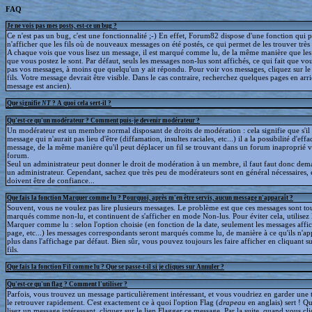
FAQ
Je ne vois pas mes posts, est-ce un bug ?
Ce n'est pas un bug, c'est une fonctionnalité ;-) En effet, Forum82 dispose d'une fonction qui 
n'afficher que les fils où de nouveaux messages on été postés, ce qui permet de les trouver trè
A chaque vois que vous lisez un message, il est marqué comme lu, de la même manière que le
que vous postez le sont. Par défaut, seuls les messages non-lus sont affichés, ce qui fait que v
pas vos messages, à moins que quelqu'un y ait répondu. Pour voir vos messages, cliquez sur le 
fils. Votre message devrait être visible. Dans le cas contraire, recherchez quelques pages en arriè
message est ancien).
Que signifie
NT
? A quoi cela sert-il ?
Qu'est-ce qu'un modérateur ? Comment puis-je devenir modérateur ?
Un modérateur est un membre normal disposant de droits de modération : cela signifie que s'il
message qui n'aurait pas lieu d'être (diffamation, insultes raciales, etc...) il a la possibilité d'effa
message, de la même manière qu'il peut déplacer un fil se trouvant dans un forum inaproprié v
forum.
Seul un administrateur peut donner le droit de modération à un membre, il faut faut donc dem
un administrateur. Cependant, sachez que très peu de modérateurs sont en général nécessaires, e
doivent être de confiance...
Que fais la fonction Marquer comme lu ? Pourquoi, après m'en être servis, aucun message n'apparaît ?
Souvent, vous ne voulez pas lire plusieurs messages. Le problème est que ces messages sont to
marqués comme non-lu, et continuent de s'afficher en mode Non-lus. Pour éviter cela, utilisez 
Marquer comme lu : selon l'option choisie (en fonction de la date, seulement les messages affic
page, etc...) les messages correspondants seront marqués comme lu, de manière à ce qu'ils n'ap
plus dans l'affichage par défaut. Bien sûr, vous pouvez toujours les faire afficher en cliquant s
fils.
Que fais la fonction Fil comme lu ? Que se passe-t-il si je cliques sur Annuler ?
Qu'est-ce qu'un flag ? Comment l'utiliser ?
Parfois, vous trouvez un message particulièrement intéressant, et vous voudriez en garder une t
le retrouver rapidement. C'est exactement ce à quoi l'option Flag (
drapeau
en anglais) sert ! 
lisez un message intéressant, cliquez sur le lien Flagger ce message. Par la suite, quand vous cli