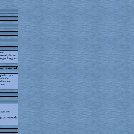
ouver
essant, cliquez
essages flaggués
menu contextuel
que lorsque
raît. Ces
eul le menu
 menu
 passe en
ge votre mot de