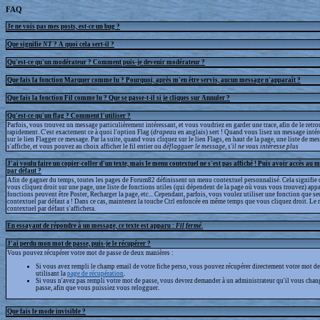
FAQ
Je ne vois pas mes posts, est-ce un bug ?
Que signifie
NT
? A quoi cela sert-il ?
Qu'est-ce qu'un modérateur ? Comment puis-je devenir modérateur ?
Que fais la fonction Marquer comme lu ? Pourquoi, après m'en être servis, aucun message n'apparaît ?
Que fais la fonction Fil comme lu ? Que se passe-t-il si je cliques sur Annuler ?
Qu'est-ce qu'un flag ? Comment l'utiliser ?
Parfois, vous trouvez un message particulièrement intéressant, et vous voudriez en garder une trace, afin de le retr
rapidement. C'est exactement ce à quoi l'option Flag (
drapeau
en anglais) sert ! Quand vous lisez un message intér
sur le lien Flagger ce message. Par la suite, quand vous cliquez sur le lien Flags, en haut de la page, une liste de m
s'affiche, et vous pouvez au choix afficher le fil entier ou
déflagguer
le message, s'il ne vous intéresse plus
J'ai voulu faire un copier-coller d'un texte, mais le menu contextuel ne s'est pas affiché ! Puis avoir accès au 
par défaut ?
Afin de gagner du temps, toutes les pages de Forum82 définissent un menu contextuel personnalisé. Cela signifie 
vous cliquez droit sur une page, une liste de fonctions utiles (qui dépendent de la page où vous vous trouvez) appa
fonctions peuvent être Poster, Recharger la page, etc... Cependant, parfois, vous voulez utiliser une fonction que s
contextuel par défaut a ! Dans ce cas, maintenez la touche Ctrl enfoncée en même temps que vous cliquez droit. Le
contextuel par défaut s'affichera.
En essayant de répondre à un message, ce texte est apparu :
Fil fermé
.
J'ai perdu mon mot de passe, puis-je le récupérer ?
Vous pouvez récupérer votre mot de passe de deux manières :
Si vous avez rempli le champ email de votre fiche perso, vous pouvez récupérer directement votre mot de
utilisant la
page de récupération
.
Si vous n'avez pas rempli votre mot de passe, vous devrez demander à un administrateur qu'il vous chan
passe, afin que vous puissiez vous relogguer.
Que fais le mode invisible ?