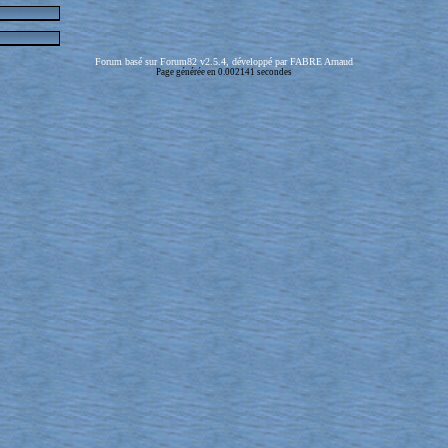
Forum basé sur Forum82 v2.5.4, développé par FABRE Arnaud
Page générée en 0.002141 secondes