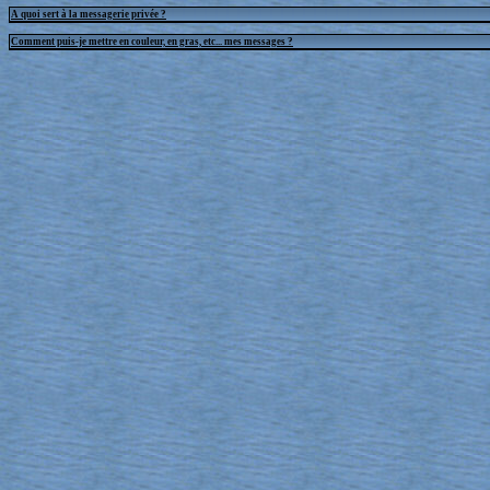
A quoi sert à la messagerie privée ?
Comment puis-je mettre en couleur, en gras, etc... mes messages ?