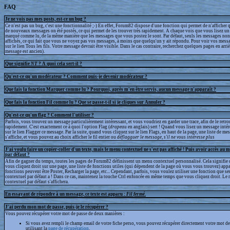
FAQ
Je ne vois pas mes posts, est-ce un bug ?
Ce n'est pas un bug, c'est une fonctionnalité ;-) En effet, Forum82 dispose d'une fonction qui permet de n'afficher q
de nouveaux messages on été postés, ce qui permet de les trouver très rapidement. A chaque vois que vous lisez un 
marqué comme lu, de la même manière que les messages que vous postez le sont. Par défaut, seuls les messages non
affichés, ce qui fait que vous ne voyez pas vos messages, à moins que quelqu'un y ait répondu. Pour voir vos messa
sur le lien Tous les fils. Votre message devrait être visible. Dans le cas contraire, recherchez quelques pages en arrièr
message est ancien).
Que signifie
NT
? A quoi cela sert-il ?
Qu'est-ce qu'un modérateur ? Comment puis-je devenir modérateur ?
Que fais la fonction Marquer comme lu ? Pourquoi, après m'en être servis, aucun message n'apparaît ?
Que fais la fonction Fil comme lu ? Que se passe-t-il si je cliques sur Annuler ?
Qu'est-ce qu'un flag ? Comment l'utiliser ?
Parfois, vous trouvez un message particulièrement intéressant, et vous voudriez en garder une trace, afin de le retr
rapidement. C'est exactement ce à quoi l'option Flag (
drapeau
en anglais) sert ! Quand vous lisez un message intér
sur le lien Flagger ce message. Par la suite, quand vous cliquez sur le lien Flags, en haut de la page, une liste de m
s'affiche, et vous pouvez au choix afficher le fil entier ou
déflagguer
le message, s'il ne vous intéresse plus
J'ai voulu faire un copier-coller d'un texte, mais le menu contextuel ne s'est pas affiché ! Puis avoir accès au 
par défaut ?
Afin de gagner du temps, toutes les pages de Forum82 définissent un menu contextuel personnalisé. Cela signifie 
vous cliquez droit sur une page, une liste de fonctions utiles (qui dépendent de la page où vous vous trouvez) appa
fonctions peuvent être Poster, Recharger la page, etc... Cependant, parfois, vous voulez utiliser une fonction que s
contextuel par défaut a ! Dans ce cas, maintenez la touche Ctrl enfoncée en même temps que vous cliquez droit. Le
contextuel par défaut s'affichera.
En essayant de répondre à un message, ce texte est apparu :
Fil fermé
.
J'ai perdu mon mot de passe, puis-je le récupérer ?
Vous pouvez récupérer votre mot de passe de deux manières :
Si vous avez rempli le champ email de votre fiche perso, vous pouvez récupérer directement votre mot de
utilisant la
page de récupération
.