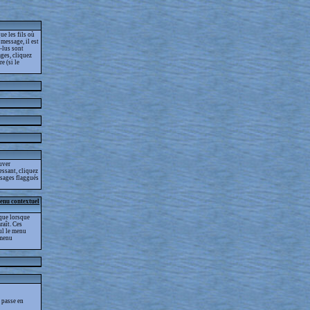
ue les fils où
message, il est
-lus sont
ges, cliquez
e (si le
ouver
essant, cliquez
essages flaggués
menu contextuel
que lorsque
raît. Ces
eul le menu
 menu
 passe en