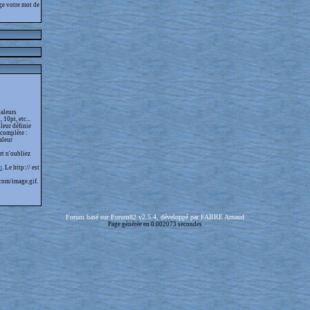
ge votre mot de
valeurs
 10pt, etc...
leur définie
 complète :
aleur
et n'oubliez
m
. Le http:// est
com/image.gif.
Forum basé sur Forum82 v2.5.4, développé par FABRE Arnaud
Page générée en 0.002073 secondes