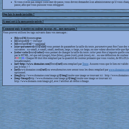
Si vous n'avez pas rempli votre mot de passe, vous devrez demander à un administrateur qu'il vous chan
passe, afin que vous puissiez vous relogguer.
Que fais le mode invisible ?
A quoi sert à la messagerie privée ?
Comment puis-je mettre en couleur, en gras, etc... mes messages ?
Vous pouvez utilisez les tags suivants dans vos messages :
[b]
gras
[/b]
donnera
gras
[i]
italique
[/i]
=>
italique
[u]
souligné
[/u]
=>
souligné
[size=
parametre
]
texte
[/size]
vous permet de paramétrer la taille du texte.
parametre
peut être l'une des 
suivantes : xx-small, x-small, small, medium, large, x-large, xx-large, ou une valeur absolue telle que 8pt,
[color=
color
]
texte
[/color]
vous permet de changer la taille du texte.
color
peut être n'importe quelle cou
par le HTML, tel que red (rouge), blue (bleu), green (vert), pink (rose), etc... ou une définition de couleur
#
00
00
00
. Chaque 00 doit être remplacé par la quantité de couleur primaire que vous voulez, de 00 à ff (v
hexadécimale).
[url=http://www.domaine.com]
Texte
[/url]
sera remplacé par
Texte
. Assurez-vous que le lien est valide 
pas le http:// !
[url]
www.domaine.com
[/url]
ou
www.domaine.com
seront tous les deux remplacé par
www.domaine.co
optionnel.
[img]
http://www.domaine.com/image.gif
[/img]
insère une image se trouvant ici : http://www.domaine.
[img=Image]
http://www.domaine.com/image.gif
[/img]
insère une image se trouvant ici
http://www.domain.com/image.gif, avec l'attribut alt défini à Image.