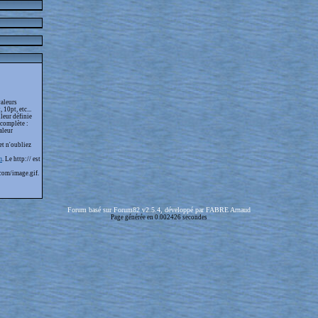
valeurs
 10pt, etc...
leur définie
 complète :
aleur
et n'oubliez
m
. Le http:// est
com/image.gif.
Forum basé sur Forum82 v2.5.4, développé par FABRE Arnaud
Page générée en 0.002426 secondes