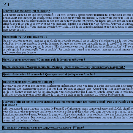
FAQ
Je ne vois pas mes posts, est-ce un bug ?
Ce n'est pas un bug, c'est une fonctionnalité ;-) En effet, Forum82 dispose d'une fonction qui permet de n'afficher q
de nouveaux messages on été postés, ce qui permet de les trouver très rapidement. A chaque vois que vous lisez un 
marqué comme lu, de la même manière que les messages que vous postez le sont. Par défaut, seuls les messages non
affichés, ce qui fait que vous ne voyez pas vos messages, à moins que quelqu'un y ait répondu. Pour voir vos messa
sur le lien Tous les fils. Votre message devrait être visible. Dans le cas contraire, recherchez quelques pages en arrièr
message est ancien).
Que signifie
NT
? A quoi cela sert-il ?
Quand vous répondez à un message et que la réponse est très courte, il est possible qu'elle tienne dans le titre. Le te
vide. Pour éviter aux membres de perdre du temps à cliquer sur de tels messages, cliquez sur la case NT de votre cho
différence est esthétique ;-) ou sur le bouton NT, selon ce que vous avez choisi dans vos préférences. Un "NT" sera a
ce qui signifie
Pas de texte
(No Text en anglais). Par conséquent, quand vous voyez un message se terminant par N
qu'il ne contient pas de texte.
Qu'est-ce qu'un modérateur ? Comment puis-je devenir modérateur ?
Que fais la fonction Marquer comme lu ? Pourquoi, après m'en être servis, aucun message n'apparaît ?
Que fais la fonction Fil comme lu ? Que se passe-t-il si je cliques sur Annuler ?
Qu'est-ce qu'un flag ? Comment l'utiliser ?
Parfois, vous trouvez un message particulièrement intéressant, et vous voudriez en garder une trace, afin de le retr
rapidement. C'est exactement ce à quoi l'option Flag (
drapeau
en anglais) sert ! Quand vous lisez un message intér
sur le lien Flagger ce message. Par la suite, quand vous cliquez sur le lien Flags, en haut de la page, une liste de m
s'affiche, et vous pouvez au choix afficher le fil entier ou
déflagguer
le message, s'il ne vous intéresse plus
J'ai voulu faire un copier-coller d'un texte, mais le menu contextuel ne s'est pas affiché ! Puis avoir accès au 
par défaut ?
Afin de gagner du temps, toutes les pages de Forum82 définissent un menu contextuel personnalisé. Cela signifie 
vous cliquez droit sur une page, une liste de fonctions utiles (qui dépendent de la page où vous vous trouvez) appa
fonctions peuvent être Poster, Recharger la page, etc... Cependant, parfois, vous voulez utiliser une fonction que s
contextuel par défaut a ! Dans ce cas, maintenez la touche Ctrl enfoncée en même temps que vous cliquez droit. Le
contextuel par défaut s'affichera.
En essayant de répondre à un message, ce texte est apparu :
Fil fermé
.