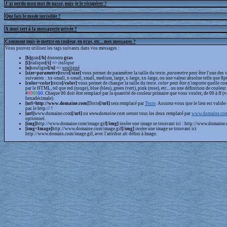
J'ai perdu mon mot de passe, puis-je le récupérer ?
Que fais le mode invisible ?
A quoi sert à la messagerie privée ?
Comment puis-je mettre en couleur, en gras, etc... mes messages ?
Vous pouvez utilisez les tags suivants dans vos messages :
[b]
gras
[/b]
donnera
gras
[i]
italique
[/i]
=>
italique
[u]
souligné
[/u]
=>
souligné
[size=
parametre
]
texte
[/size]
vous permet de paramétrer la taille du texte.
parametre
peut être l'une des 
suivantes : xx-small, x-small, small, medium, large, x-large, xx-large, ou une valeur absolue telle que 8pt,
[color=
color
]
texte
[/color]
vous permet de changer la taille du texte.
color
peut être n'importe quelle cou
par le HTML, tel que red (rouge), blue (bleu), green (vert), pink (rose), etc... ou une définition de couleur
#
00
00
00
. Chaque 00 doit être remplacé par la quantité de couleur primaire que vous voulez, de 00 à ff (v
hexadécimale).
[url=http://www.domaine.com]
Texte
[/url]
sera remplacé par
Texte
. Assurez-vous que le lien est valide 
pas le http:// !
[url]
www.domaine.com
[/url]
ou
www.domaine.com
seront tous les deux remplacé par
www.domaine.co
optionnel.
[img]
http://www.domaine.com/image.gif
[/img]
insère une image se trouvant ici : http://www.domaine.
[img=Image]
http://www.domaine.com/image.gif
[/img]
insère une image se trouvant ici
http://www.domain.com/image.gif, avec l'attribut alt défini à Image.