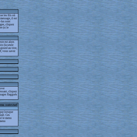
ue les fils où
message, il est
-lus sont
ges, cliquez
e (si le
xte est alors
ix (la seule
jouté au titre,
T, vous savez
ouver
essant, cliquez
essages flaggués
menu contextuel
que lorsque
raît. Ces
eul le menu
 menu