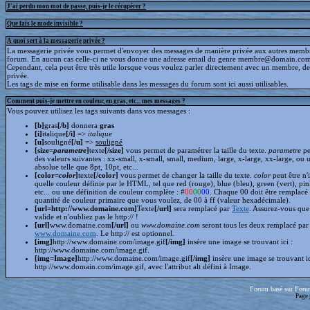
J'ai perdu mon mot de passe, puis-je le récupérer ?
Que fais le mode invisible ?
A quoi sert à la messagerie privée ?
La messagerie privée vous permet d'envoyer des messages de manière privée aux autres memb
forum. En aucun cas celle-ci ne vous donne une adresse email du genre membre@domain.com
Cependant, cela peut être très utile lorsque vous voulez parler directement avec un membre, d
privée.
Les tags de mise en forme utilisable dans les messages du forum sont ici aussi utilisables.
Comment puis-je mettre en couleur, en gras, etc... mes messages ?
Vous pouvez utilisez les tags suivants dans vos messages :
[b]
gras
[/b]
donnera
gras
[i]
italique
[/i]
=>
italique
[u]
souligné
[/u]
=>
souligné
[size=
parametre
]
texte
[/size]
vous permet de paramétrer la taille du texte.
parametre
pe
des valeurs suivantes : xx-small, x-small, small, medium, large, x-large, xx-large, ou 
absolue telle que 8pt, 10pt, etc...
[color=
color
]
texte
[/color]
vous permet de changer la taille du texte.
color
peut être n'
quelle couleur définie par le HTML, tel que red (rouge), blue (bleu), green (vert), pin
etc... ou une définition de couleur complète : #
00
00
00
. Chaque 00 doit être remplacé 
quantité de couleur primaire que vous voulez, de 00 à ff (valeur hexadécimale).
[url=http://www.domaine.com]
Texte
[/url]
sera remplacé par
Texte
. Assurez-vous que 
valide et n'oubliez pas le http:// !
[url]
www.domaine.com
[/url]
ou
www.domaine.com
seront tous les deux remplacé par
www.domaine.com
. Le http:// est optionnel.
[img]
http://www.domaine.com/image.gif
[/img]
insère une image se trouvant ici :
http://www.domaine.com/image.gif.
[img=Image]
http://www.domaine.com/image.gif
[/img]
insère une image se trouvant i
http://www.domain.com/image.gif, avec l'attribut alt défini à Image.
Forum basé sur Foru
Page 