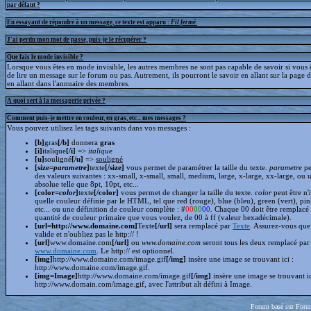
par défaut ?
En essayant de répondre à un message, ce texte est apparu :
Fil fermé
.
J'ai perdu mon mot de passe, puis-je le récupérer ?
Que fais le mode invisible ?
Lorsque vous êtes en mode invisible, les autres membres ne sont pas capable de savoir si vous ê
de lire un message sur le forum ou pas. Autrement, ils pourront le savoir en allant sur la page d
en allant dans l'annuaire des membres.
A quoi sert à la messagerie privée ?
Comment puis-je mettre en couleur, en gras, etc... mes messages ?
Vous pouvez utilisez les tags suivants dans vos messages :
[b]
gras
[/b]
donnera
gras
[i]
italique
[/i]
=>
italique
[u]
souligné
[/u]
=>
souligné
[size=
parametre
]
texte
[/size]
vous permet de paramétrer la taille du texte.
parametre
pe
des valeurs suivantes : xx-small, x-small, small, medium, large, x-large, xx-large, ou 
absolue telle que 8pt, 10pt, etc...
[color=
color
]
texte
[/color]
vous permet de changer la taille du texte.
color
peut être n'
quelle couleur définie par le HTML, tel que red (rouge), blue (bleu), green (vert), pin
etc... ou une définition de couleur complète : #
00
00
00
. Chaque 00 doit être remplacé 
quantité de couleur primaire que vous voulez, de 00 à ff (valeur hexadécimale).
[url=http://www.domaine.com]
Texte
[/url]
sera remplacé par
Texte
. Assurez-vous que 
valide et n'oubliez pas le http:// !
[url]
www.domaine.com
[/url]
ou
www.domaine.com
seront tous les deux remplacé par
www.domaine.com
. Le http:// est optionnel.
[img]
http://www.domaine.com/image.gif
[/img]
insère une image se trouvant ici :
http://www.domaine.com/image.gif.
[img=Image]
http://www.domaine.com/image.gif
[/img]
insère une image se trouvant i
http://www.domain.com/image.gif, avec l'attribut alt défini à Image.
Forum basé sur Foru