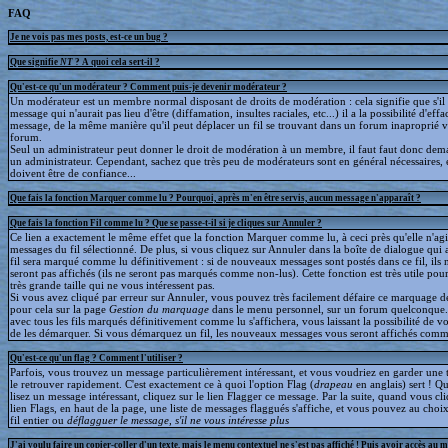
FAQ
Je ne vois pas mes posts, est-ce un bug ?
Que signifie
NT
? A quoi cela sert-il ?
Qu'est-ce qu'un modérateur ? Comment puis-je devenir modérateur ?
Un modérateur est un membre normal disposant de droits de modération : cela signifie que s'il
message qui n'aurait pas lieu d'être (diffamation, insultes raciales, etc...) il a la possibilité d'effa
message, de la même manière qu'il peut déplacer un fil se trouvant dans un forum inaproprié v
forum.
Seul un administrateur peut donner le droit de modération à un membre, il faut faut donc dem
un administrateur. Cependant, sachez que très peu de modérateurs sont en général nécessaires, e
doivent être de confiance...
Que fais la fonction Marquer comme lu ? Pourquoi, après m'en être servis, aucun message n'apparaît ?
Que fais la fonction Fil comme lu ? Que se passe-t-il si je cliques sur Annuler ?
Ce lien a exactement le même effet que la fonction Marquer comme lu, à ceci près qu'elle n'agit
messages du fil sélectionné. De plus, si vous cliquez sur Annuler dans la boîte de dialogue qui a
fil sera marqué comme lu définitivement : si de nouveaux messages sont postés dans ce fil, ils 
seront pas affichés (ils ne seront pas marqués comme non-lus). Cette fonction est très utile pour
très grande taille qui ne vous intéressent pas.
Si vous avez cliqué par erreur sur Annuler, vous pouvez très facilement défaire ce marquage déf
pour cela sur la page
Gestion du marquage
dans le menu personnel, sur un forum quelconque
avec tous les fils marqués définitivement comme lu s'affichera, vous laissant la possibilité de voi
de les démarquer. Si vous démarquez un fil, les nouveaux messages vous seront affichés comm
Qu'est-ce qu'un flag ? Comment l'utiliser ?
Parfois, vous trouvez un message particulièrement intéressant, et vous voudriez en garder une t
le retrouver rapidement. C'est exactement ce à quoi l'option Flag (
drapeau
en anglais) sert ! 
lisez un message intéressant, cliquez sur le lien Flagger ce message. Par la suite, quand vous cli
lien Flags, en haut de la page, une liste de messages flaggués s'affiche, et vous pouvez au choix
fil entier ou
déflagguer
le message, s'il ne vous intéresse plus
J'ai voulu faire un copier-coller d'un texte, mais le menu contextuel ne s'est pas affiché ! Puis avoir accès au 