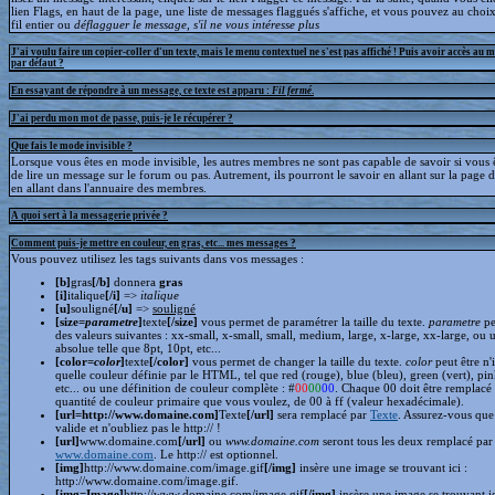
lien Flags, en haut de la page, une liste de messages flaggués s'affiche, et vous pouvez au choix
fil entier ou
déflagguer
le message, s'il ne vous intéresse plus
J'ai voulu faire un copier-coller d'un texte, mais le menu contextuel ne s'est pas affiché ! Puis avoir accès au 
par défaut ?
En essayant de répondre à un message, ce texte est apparu :
Fil fermé
.
J'ai perdu mon mot de passe, puis-je le récupérer ?
Que fais le mode invisible ?
Lorsque vous êtes en mode invisible, les autres membres ne sont pas capable de savoir si vous ê
de lire un message sur le forum ou pas. Autrement, ils pourront le savoir en allant sur la page d
en allant dans l'annuaire des membres.
A quoi sert à la messagerie privée ?
Comment puis-je mettre en couleur, en gras, etc... mes messages ?
Vous pouvez utilisez les tags suivants dans vos messages :
[b]
gras
[/b]
donnera
gras
[i]
italique
[/i]
=>
italique
[u]
souligné
[/u]
=>
souligné
[size=
parametre
]
texte
[/size]
vous permet de paramétrer la taille du texte.
parametre
pe
des valeurs suivantes : xx-small, x-small, small, medium, large, x-large, xx-large, ou 
absolue telle que 8pt, 10pt, etc...
[color=
color
]
texte
[/color]
vous permet de changer la taille du texte.
color
peut être n'
quelle couleur définie par le HTML, tel que red (rouge), blue (bleu), green (vert), pin
etc... ou une définition de couleur complète : #
00
00
00
. Chaque 00 doit être remplacé 
quantité de couleur primaire que vous voulez, de 00 à ff (valeur hexadécimale).
[url=http://www.domaine.com]
Texte
[/url]
sera remplacé par
Texte
. Assurez-vous que 
valide et n'oubliez pas le http:// !
[url]
www.domaine.com
[/url]
ou
www.domaine.com
seront tous les deux remplacé par
www.domaine.com
. Le http:// est optionnel.
[img]
http://www.domaine.com/image.gif
[/img]
insère une image se trouvant ici :
http://www.domaine.com/image.gif.
[img=Image]
http://www.domaine.com/image.gif
[/img]
insère une image se trouvant i