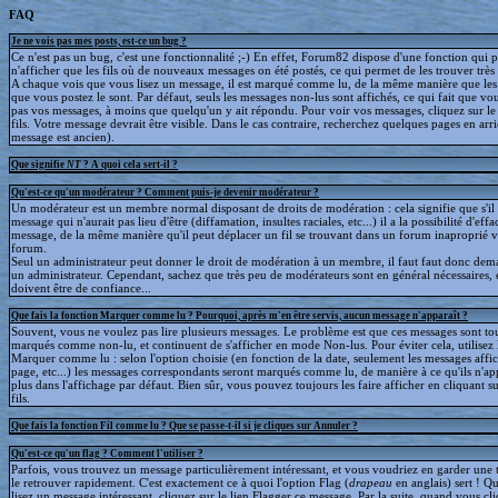
FAQ
Je ne vois pas mes posts, est-ce un bug ?
Ce n'est pas un bug, c'est une fonctionnalité ;-) En effet, Forum82 dispose d'une fonction qui 
n'afficher que les fils où de nouveaux messages on été postés, ce qui permet de les trouver trè
A chaque vois que vous lisez un message, il est marqué comme lu, de la même manière que le
que vous postez le sont. Par défaut, seuls les messages non-lus sont affichés, ce qui fait que v
pas vos messages, à moins que quelqu'un y ait répondu. Pour voir vos messages, cliquez sur le 
fils. Votre message devrait être visible. Dans le cas contraire, recherchez quelques pages en arriè
message est ancien).
Que signifie
NT
? A quoi cela sert-il ?
Qu'est-ce qu'un modérateur ? Comment puis-je devenir modérateur ?
Un modérateur est un membre normal disposant de droits de modération : cela signifie que s'il
message qui n'aurait pas lieu d'être (diffamation, insultes raciales, etc...) il a la possibilité d'effa
message, de la même manière qu'il peut déplacer un fil se trouvant dans un forum inaproprié v
forum.
Seul un administrateur peut donner le droit de modération à un membre, il faut faut donc dem
un administrateur. Cependant, sachez que très peu de modérateurs sont en général nécessaires, e
doivent être de confiance...
Que fais la fonction Marquer comme lu ? Pourquoi, après m'en être servis, aucun message n'apparaît ?
Souvent, vous ne voulez pas lire plusieurs messages. Le problème est que ces messages sont to
marqués comme non-lu, et continuent de s'afficher en mode Non-lus. Pour éviter cela, utilisez 
Marquer comme lu : selon l'option choisie (en fonction de la date, seulement les messages affic
page, etc...) les messages correspondants seront marqués comme lu, de manière à ce qu'ils n'ap
plus dans l'affichage par défaut. Bien sûr, vous pouvez toujours les faire afficher en cliquant s
fils.
Que fais la fonction Fil comme lu ? Que se passe-t-il si je cliques sur Annuler ?
Qu'est-ce qu'un flag ? Comment l'utiliser ?
Parfois, vous trouvez un message particulièrement intéressant, et vous voudriez en garder une t
le retrouver rapidement. C'est exactement ce à quoi l'option Flag (
drapeau
en anglais) sert ! 
lisez un message intéressant, cliquez sur le lien Flagger ce message. Par la suite, quand vous cli