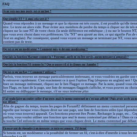
FAQ
Je ne vois pas mes posts, est-ce un bug ?
Que signifie
NT
? A quoi cela sert-il ?
Quand vous répondez à un message et que la réponse est très courte, il est possible qu'elle tien
titre. Le texte est alors vide. Pour éviter aux membres de perdre du temps à cliquer sur de tels 
cliquez sur la case NT de votre choix (la seule différence est esthétique ;-) ou sur le bouton NT
que vous avez choisi dans vos préférences. Un "NT" sera ajouté au titre, ce qui signifie
Pas de 
Text en anglais). Par conséquent, quand vous voyez un message se terminant par NT, vous save
contient pas de texte.
Qu'est-ce qu'un modérateur ? Comment puis-je devenir modérateur ?
Que fais la fonction Marquer comme lu ? Pourquoi, après m'en être servis, aucun message n'apparaît ?
Que fais la fonction Fil comme lu ? Que se passe-t-il si je cliques sur Annuler ?
Qu'est-ce qu'un flag ? Comment l'utiliser ?
Parfois, vous trouvez un message particulièrement intéressant, et vous voudriez en garder une t
le retrouver rapidement. C'est exactement ce à quoi l'option Flag (
drapeau
en anglais) sert ! 
lisez un message intéressant, cliquez sur le lien Flagger ce message. Par la suite, quand vous cli
lien Flags, en haut de la page, une liste de messages flaggués s'affiche, et vous pouvez au choix
fil entier ou
déflagguer
le message, s'il ne vous intéresse plus
J'ai voulu faire un copier-coller d'un texte, mais le menu contextuel ne s'est pas affiché ! Puis avoir accès au 
par défaut ?
Afin de gagner du temps, toutes les pages de Forum82 définissent un menu contextuel personna
signifie que lorsque vous cliquez droit sur une page, une liste de fonctions utiles (qui dépende
où vous vous trouvez) apparaît. Ces fonctions peuvent être Poster, Recharger la page, etc... C
parfois, vous voulez utiliser une fonction que seul le menu contextuel par défaut a ! Dans ce c
la touche Ctrl enfoncée en même temps que vous cliquez droit. Le menu contextuel par défaut s
En essayant de répondre à un message, ce texte est apparu :
Fil fermé
.
Si besoin est, un modérateur a la possibilité de fermer un fil, c'est-à-dire d'interdir à tous les 
répondre à ce fil.