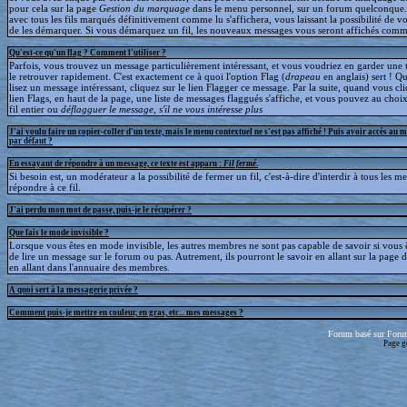
pour cela sur la page
Gestion du marquage
dans le menu personnel, sur un forum quelconque
avec tous les fils marqués définitivement comme lu s'affichera, vous laissant la possibilité de voi
de les démarquer. Si vous démarquez un fil, les nouveaux messages vous seront affichés comm
Qu'est-ce qu'un flag ? Comment l'utiliser ?
Parfois, vous trouvez un message particulièrement intéressant, et vous voudriez en garder une t
le retrouver rapidement. C'est exactement ce à quoi l'option Flag (
drapeau
en anglais) sert ! 
lisez un message intéressant, cliquez sur le lien Flagger ce message. Par la suite, quand vous cli
lien Flags, en haut de la page, une liste de messages flaggués s'affiche, et vous pouvez au choix
fil entier ou
déflagguer
le message, s'il ne vous intéresse plus
J'ai voulu faire un copier-coller d'un texte, mais le menu contextuel ne s'est pas affiché ! Puis avoir accès au 
par défaut ?
En essayant de répondre à un message, ce texte est apparu :
Fil fermé
.
Si besoin est, un modérateur a la possibilité de fermer un fil, c'est-à-dire d'interdir à tous les 
répondre à ce fil.
J'ai perdu mon mot de passe, puis-je le récupérer ?
Que fais le mode invisible ?
Lorsque vous êtes en mode invisible, les autres membres ne sont pas capable de savoir si vous ê
de lire un message sur le forum ou pas. Autrement, ils pourront le savoir en allant sur la page d
en allant dans l'annuaire des membres.
A quoi sert à la messagerie privée ?
Comment puis-je mettre en couleur, en gras, etc... mes messages ?
Forum basé sur Foru
Page g