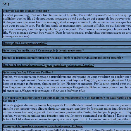
FAQ
Je ne vois pas mes posts, est-ce un bug ?
Ce n'est pas un bug, c'est une fonctionnalité ;-) En effet, Forum82 dispose d'une fonction qui 
n'afficher que les fils où de nouveaux messages on été postés, ce qui permet de les trouver trè
A chaque vois que vous lisez un message, il est marqué comme lu, de la même manière que le
que vous postez le sont. Par défaut, seuls les messages non-lus sont affichés, ce qui fait que v
pas vos messages, à moins que quelqu'un y ait répondu. Pour voir vos messages, cliquez sur le 
fils. Votre message devrait être visible. Dans le cas contraire, recherchez quelques pages en arriè
message est ancien).
Que signifie
NT
? A quoi cela sert-il ?
Qu'est-ce qu'un modérateur ? Comment puis-je devenir modérateur ?
Que fais la fonction Marquer comme lu ? Pourquoi, après m'en être servis, aucun message n'apparaît ?
Que fais la fonction Fil comme lu ? Que se passe-t-il si je cliques sur Annuler ?
Qu'est-ce qu'un flag ? Comment l'utiliser ?
Parfois, vous trouvez un message particulièrement intéressant, et vous voudriez en garder une t
le retrouver rapidement. C'est exactement ce à quoi l'option Flag (
drapeau
en anglais) sert ! 
lisez un message intéressant, cliquez sur le lien Flagger ce message. Par la suite, quand vous cli
lien Flags, en haut de la page, une liste de messages flaggués s'affiche, et vous pouvez au choix
fil entier ou
déflagguer
le message, s'il ne vous intéresse plus
J'ai voulu faire un copier-coller d'un texte, mais le menu contextuel ne s'est pas affiché ! Puis avoir accès au 
par défaut ?
Afin de gagner du temps, toutes les pages de Forum82 définissent un menu contextuel personna
signifie que lorsque vous cliquez droit sur une page, une liste de fonctions utiles (qui dépende
où vous vous trouvez) apparaît. Ces fonctions peuvent être Poster, Recharger la page, etc... C
parfois, vous voulez utiliser une fonction que seul le menu contextuel par défaut a ! Dans ce c
la touche Ctrl enfoncée en même temps que vous cliquez droit. Le menu contextuel par défaut s
En essayant de répondre à un message, ce texte est apparu :
Fil fermé
.
Si besoin est, un modérateur a la possibilité de fermer un fil, c'est-à-dire d'interdir à tous les 