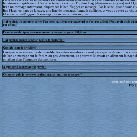
le retrouver rapidement. C'est exactement ce à quoi l'option Flag (
drapeau
en anglais) sert ! 
lisez un message intéressant, cliquez sur le lien Flagger ce message. Par la suite, quand vous cli
lien Flags, en haut de la page, une liste de messages flaggués s'affiche, et vous pouvez au choix
fil entier ou
déflagguer
le message, s'il ne vous intéresse plus
J'ai voulu faire un copier-coller d'un texte, mais le menu contextuel ne s'est pas affiché ! Puis avoir accès au 
par défaut ?
En essayant de répondre à un message, ce texte est apparu :
Fil fermé
.
J'ai perdu mon mot de passe, puis-je le récupérer ?
Que fais le mode invisible ?
Lorsque vous êtes en mode invisible, les autres membres ne sont pas capable de savoir si vous ê
de lire un message sur le forum ou pas. Autrement, ils pourront le savoir en allant sur la page d
en allant dans l'annuaire des membres.
A quoi sert à la messagerie privée ?
Comment puis-je mettre en couleur, en gras, etc... mes messages ?
Forum basé sur Foru
Page g