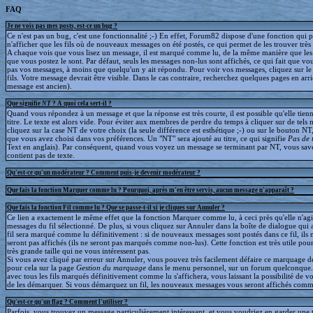
FAQ
Je ne vois pas mes posts, est-ce un bug ?
Ce n'est pas un bug, c'est une fonctionnalité ;-) En effet, Forum82 dispose d'une fonction qui 
n'afficher que les fils où de nouveaux messages on été postés, ce qui permet de les trouver trè
A chaque vois que vous lisez un message, il est marqué comme lu, de la même manière que le
que vous postez le sont. Par défaut, seuls les messages non-lus sont affichés, ce qui fait que v
pas vos messages, à moins que quelqu'un y ait répondu. Pour voir vos messages, cliquez sur le 
fils. Votre message devrait être visible. Dans le cas contraire, recherchez quelques pages en arriè
message est ancien).
Que signifie
NT
? A quoi cela sert-il ?
Quand vous répondez à un message et que la réponse est très courte, il est possible qu'elle tien
titre. Le texte est alors vide. Pour éviter aux membres de perdre du temps à cliquer sur de tels 
cliquez sur la case NT de votre choix (la seule différence est esthétique ;-) ou sur le bouton NT
que vous avez choisi dans vos préférences. Un "NT" sera ajouté au titre, ce qui signifie
Pas de 
Text en anglais). Par conséquent, quand vous voyez un message se terminant par NT, vous save
contient pas de texte.
Qu'est-ce qu'un modérateur ? Comment puis-je devenir modérateur ?
Que fais la fonction Marquer comme lu ? Pourquoi, après m'en être servis, aucun message n'apparaît ?
Que fais la fonction Fil comme lu ? Que se passe-t-il si je cliques sur Annuler ?
Ce lien a exactement le même effet que la fonction Marquer comme lu, à ceci près qu'elle n'agit
messages du fil sélectionné. De plus, si vous cliquez sur Annuler dans la boîte de dialogue qui a
fil sera marqué comme lu définitivement : si de nouveaux messages sont postés dans ce fil, ils 
seront pas affichés (ils ne seront pas marqués comme non-lus). Cette fonction est très utile pour
très grande taille qui ne vous intéressent pas.
Si vous avez cliqué par erreur sur Annuler, vous pouvez très facilement défaire ce marquage déf
pour cela sur la page
Gestion du marquage
dans le menu personnel, sur un forum quelconque
avec tous les fils marqués définitivement comme lu s'affichera, vous laissant la possibilité de voi
de les démarquer. Si vous démarquez un fil, les nouveaux messages vous seront affichés comm
Qu'est-ce qu'un flag ? Comment l'utiliser ?
Parfois, vous trouvez un message particulièrement intéressant, et vous voudriez en garder une t