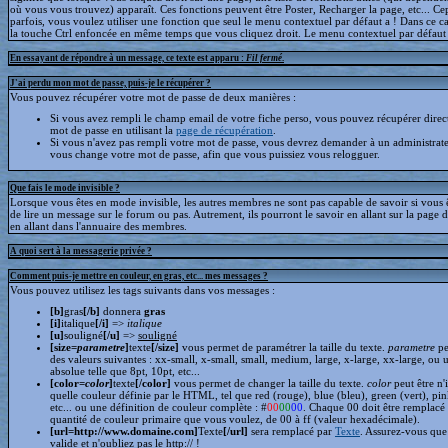
où vous vous trouvez) apparaît. Ces fonctions peuvent être Poster, Recharger la page, etc... C
parfois, vous voulez utiliser une fonction que seul le menu contextuel par défaut a ! Dans ce c
la touche Ctrl enfoncée en même temps que vous cliquez droit. Le menu contextuel par défaut s
En essayant de répondre à un message, ce texte est apparu :
Fil fermé
.
J'ai perdu mon mot de passe, puis-je le récupérer ?
Vous pouvez récupérer votre mot de passe de deux manières :
Si vous avez rempli le champ email de votre fiche perso, vous pouvez récupérer dire
mot de passe en utilisant la
page de récupération
.
Si vous n'avez pas rempli votre mot de passe, vous devrez demander à un administrate
vous change votre mot de passe, afin que vous puissiez vous relogguer.
Que fais le mode invisible ?
Lorsque vous êtes en mode invisible, les autres membres ne sont pas capable de savoir si vous ê
de lire un message sur le forum ou pas. Autrement, ils pourront le savoir en allant sur la page d
en allant dans l'annuaire des membres.
A quoi sert à la messagerie privée ?
Comment puis-je mettre en couleur, en gras, etc... mes messages ?
Vous pouvez utilisez les tags suivants dans vos messages :
[b]
gras
[/b]
donnera
gras
[i]
italique
[/i]
=>
italique
[u]
souligné
[/u]
=>
souligné
[size=
parametre
]
texte
[/size]
vous permet de paramétrer la taille du texte.
parametre
pe
des valeurs suivantes : xx-small, x-small, small, medium, large, x-large, xx-large, ou 
absolue telle que 8pt, 10pt, etc...
[color=
color
]
texte
[/color]
vous permet de changer la taille du texte.
color
peut être n'
quelle couleur définie par le HTML, tel que red (rouge), blue (bleu), green (vert), pin
etc... ou une définition de couleur complète : #
00
00
00
. Chaque 00 doit être remplacé 
quantité de couleur primaire que vous voulez, de 00 à ff (valeur hexadécimale).
[url=http://www.domaine.com]
Texte
[/url]
sera remplacé par
Texte
. Assurez-vous que 
valide et n'oubliez pas le http:// !