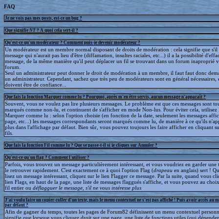
FAQ
Je ne vois pas mes posts, est-ce un bug ?
Que signifie
NT
? A quoi cela sert-il ?
Qu'est-ce qu'un modérateur ? Comment puis-je devenir modérateur ?
Un modérateur est un membre normal disposant de droits de modération : cela signifie que s'il
message qui n'aurait pas lieu d'être (diffamation, insultes raciales, etc...) il a la possibilité d'effa
message, de la même manière qu'il peut déplacer un fil se trouvant dans un forum inaproprié v
forum.
Seul un administrateur peut donner le droit de modération à un membre, il faut faut donc dem
un administrateur. Cependant, sachez que très peu de modérateurs sont en général nécessaires, e
doivent être de confiance...
Que fais la fonction Marquer comme lu ? Pourquoi, après m'en être servis, aucun message n'apparaît ?
Souvent, vous ne voulez pas lire plusieurs messages. Le problème est que ces messages sont to
marqués comme non-lu, et continuent de s'afficher en mode Non-lus. Pour éviter cela, utilisez 
Marquer comme lu : selon l'option choisie (en fonction de la date, seulement les messages affic
page, etc...) les messages correspondants seront marqués comme lu, de manière à ce qu'ils n'ap
plus dans l'affichage par défaut. Bien sûr, vous pouvez toujours les faire afficher en cliquant s
fils.
Que fais la fonction Fil comme lu ? Que se passe-t-il si je cliques sur Annuler ?
Qu'est-ce qu'un flag ? Comment l'utiliser ?
Parfois, vous trouvez un message particulièrement intéressant, et vous voudriez en garder une t
le retrouver rapidement. C'est exactement ce à quoi l'option Flag (
drapeau
en anglais) sert ! 
lisez un message intéressant, cliquez sur le lien Flagger ce message. Par la suite, quand vous cli
lien Flags, en haut de la page, une liste de messages flaggués s'affiche, et vous pouvez au choix
fil entier ou
déflagguer
le message, s'il ne vous intéresse plus
J'ai voulu faire un copier-coller d'un texte, mais le menu contextuel ne s'est pas affiché ! Puis avoir accès au 
par défaut ?
Afin de gagner du temps, toutes les pages de Forum82 définissent un menu contextuel personna
signifie que lorsque vous cliquez droit sur une page, une liste de fonctions utiles (qui dépende