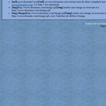
[url]
www.domaine.com
[/url]
ou
www.domaine.com
seront tous les deux remplacé par
www.domaine.com
. Le http:// est optionnel.
[img]
http://www.domaine.com/image.gif
[/img]
insère une image se trouvant ici :
http://www.domaine.com/image.gif.
[img=Image]
http://www.domaine.com/image.gif
[/img]
insère une image se trouvant i
http://www.domain.com/image.gif, avec l'attribut alt défini à Image.
Forum basé sur Foru
Page 