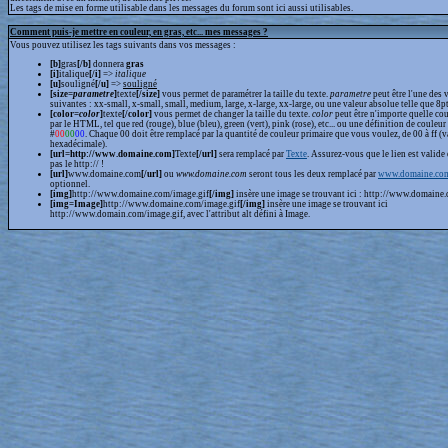
Les tags de mise en forme utilisable dans les messages du forum sont ici aussi utilisables.
Comment puis-je mettre en couleur, en gras, etc... mes messages ?
Vous pouvez utilisez les tags suivants dans vos messages :
[b]
gras
[/b]
donnera
gras
[i]
italique
[/i]
=>
italique
[u]
souligné
[/u]
=>
souligné
[size=
parametre
]
texte
[/size]
vous permet de paramétrer la taille du texte.
parametre
peut être l'une des 
suivantes : xx-small, x-small, small, medium, large, x-large, xx-large, ou une valeur absolue telle que 8pt,
[color=
color
]
texte
[/color]
vous permet de changer la taille du texte.
color
peut être n'importe quelle cou
par le HTML, tel que red (rouge), blue (bleu), green (vert), pink (rose), etc... ou une définition de couleur
#
00
00
00
. Chaque 00 doit être remplacé par la quantité de couleur primaire que vous voulez, de 00 à ff (v
hexadécimale).
[url=http://www.domaine.com]
Texte
[/url]
sera remplacé par
Texte
. Assurez-vous que le lien est valide 
pas le http:// !
[url]
www.domaine.com
[/url]
ou
www.domaine.com
seront tous les deux remplacé par
www.domaine.co
optionnel.
[img]
http://www.domaine.com/image.gif
[/img]
insère une image se trouvant ici : http://www.domaine.
[img=Image]
http://www.domaine.com/image.gif
[/img]
insère une image se trouvant ici
http://www.domain.com/image.gif, avec l'attribut alt défini à Image.