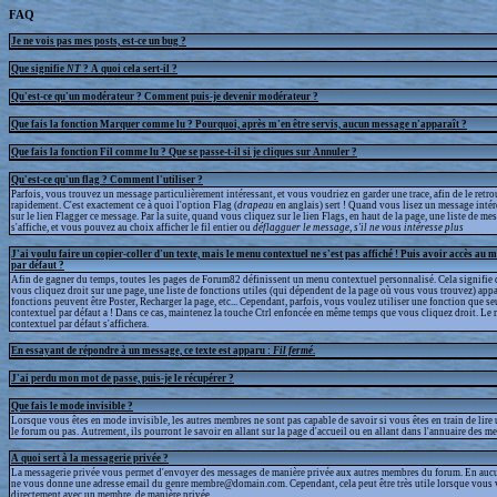
FAQ
Je ne vois pas mes posts, est-ce un bug ?
Que signifie
NT
? A quoi cela sert-il ?
Qu'est-ce qu'un modérateur ? Comment puis-je devenir modérateur ?
Que fais la fonction Marquer comme lu ? Pourquoi, après m'en être servis, aucun message n'apparaît ?
Que fais la fonction Fil comme lu ? Que se passe-t-il si je cliques sur Annuler ?
Qu'est-ce qu'un flag ? Comment l'utiliser ?
Parfois, vous trouvez un message particulièrement intéressant, et vous voudriez en garder une trace, afin de le retr
rapidement. C'est exactement ce à quoi l'option Flag (
drapeau
en anglais) sert ! Quand vous lisez un message intér
sur le lien Flagger ce message. Par la suite, quand vous cliquez sur le lien Flags, en haut de la page, une liste de m
s'affiche, et vous pouvez au choix afficher le fil entier ou
déflagguer
le message, s'il ne vous intéresse plus
J'ai voulu faire un copier-coller d'un texte, mais le menu contextuel ne s'est pas affiché ! Puis avoir accès au 
par défaut ?
Afin de gagner du temps, toutes les pages de Forum82 définissent un menu contextuel personnalisé. Cela signifie 
vous cliquez droit sur une page, une liste de fonctions utiles (qui dépendent de la page où vous vous trouvez) appa
fonctions peuvent être Poster, Recharger la page, etc... Cependant, parfois, vous voulez utiliser une fonction que s
contextuel par défaut a ! Dans ce cas, maintenez la touche Ctrl enfoncée en même temps que vous cliquez droit. Le
contextuel par défaut s'affichera.
En essayant de répondre à un message, ce texte est apparu :
Fil fermé
.
J'ai perdu mon mot de passe, puis-je le récupérer ?
Que fais le mode invisible ?
Lorsque vous êtes en mode invisible, les autres membres ne sont pas capable de savoir si vous êtes en train de lire
le forum ou pas. Autrement, ils pourront le savoir en allant sur la page d'accueil ou en allant dans l'annuaire des m
A quoi sert à la messagerie privée ?
La messagerie privée vous permet d'envoyer des messages de manière privée aux autres membres du forum. En aucun
ne vous donne une adresse email du genre membre@domain.com. Cependant, cela peut être très utile lorsque vous 
directement avec un membre, de manière privée.