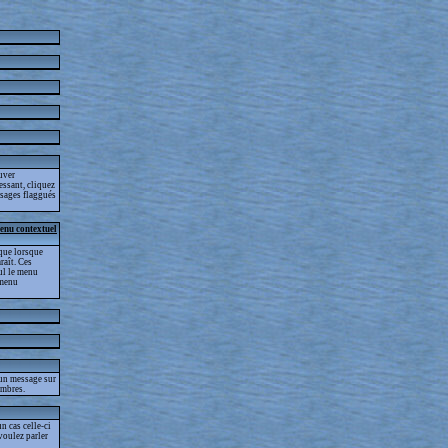
ouver
essant, cliquez
essages flaggués
menu contextuel
que lorsque
raît. Ces
eul le menu
 menu
 un message sur
embres.
 cas celle-ci
voulez parler