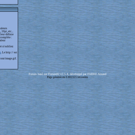
valeurs
 10pt, etc...
leur définie
 complète :
aleur
et n'oubliez
m
. Le http:// est
com/image.gif.
Forum basé sur Forum82 v2.5.4, développé par FABRE Arnaud
Page générée en 0.002321 secondes