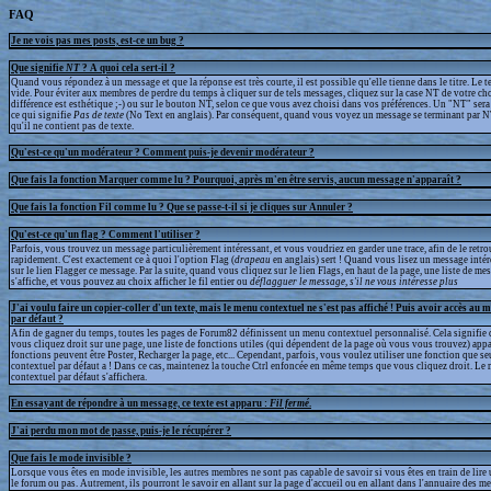
FAQ
Je ne vois pas mes posts, est-ce un bug ?
Que signifie
NT
? A quoi cela sert-il ?
Quand vous répondez à un message et que la réponse est très courte, il est possible qu'elle tienne dans le titre. Le te
vide. Pour éviter aux membres de perdre du temps à cliquer sur de tels messages, cliquez sur la case NT de votre cho
différence est esthétique ;-) ou sur le bouton NT, selon ce que vous avez choisi dans vos préférences. Un "NT" sera a
ce qui signifie
Pas de texte
(No Text en anglais). Par conséquent, quand vous voyez un message se terminant par N
qu'il ne contient pas de texte.
Qu'est-ce qu'un modérateur ? Comment puis-je devenir modérateur ?
Que fais la fonction Marquer comme lu ? Pourquoi, après m'en être servis, aucun message n'apparaît ?
Que fais la fonction Fil comme lu ? Que se passe-t-il si je cliques sur Annuler ?
Qu'est-ce qu'un flag ? Comment l'utiliser ?
Parfois, vous trouvez un message particulièrement intéressant, et vous voudriez en garder une trace, afin de le retr
rapidement. C'est exactement ce à quoi l'option Flag (
drapeau
en anglais) sert ! Quand vous lisez un message intér
sur le lien Flagger ce message. Par la suite, quand vous cliquez sur le lien Flags, en haut de la page, une liste de m
s'affiche, et vous pouvez au choix afficher le fil entier ou
déflagguer
le message, s'il ne vous intéresse plus
J'ai voulu faire un copier-coller d'un texte, mais le menu contextuel ne s'est pas affiché ! Puis avoir accès au 
par défaut ?
Afin de gagner du temps, toutes les pages de Forum82 définissent un menu contextuel personnalisé. Cela signifie 
vous cliquez droit sur une page, une liste de fonctions utiles (qui dépendent de la page où vous vous trouvez) appa
fonctions peuvent être Poster, Recharger la page, etc... Cependant, parfois, vous voulez utiliser une fonction que s
contextuel par défaut a ! Dans ce cas, maintenez la touche Ctrl enfoncée en même temps que vous cliquez droit. Le
contextuel par défaut s'affichera.
En essayant de répondre à un message, ce texte est apparu :
Fil fermé
.
J'ai perdu mon mot de passe, puis-je le récupérer ?
Que fais le mode invisible ?
Lorsque vous êtes en mode invisible, les autres membres ne sont pas capable de savoir si vous êtes en train de lire
le forum ou pas. Autrement, ils pourront le savoir en allant sur la page d'accueil ou en allant dans l'annuaire des m