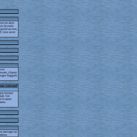
xte est alors
ix (la seule
jouté au titre,
T, vous savez
ouver
essant, cliquez
essages flaggués
menu contextuel
que lorsque
raît. Ces
eul le menu
 menu
 un message sur
embres.