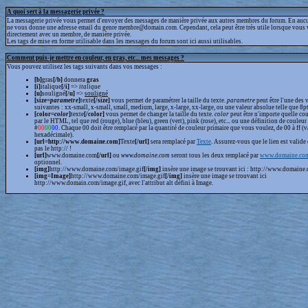
A quoi sert à la messagerie privée ?
La messagerie privée vous permet d'envoyer des messages de manière privée aux autres membres du forum. En aucun
ne vous donne une adresse email du genre membre@domain.com. Cependant, cela peut être très utile lorsque vous 
directement avec un membre, de manière privée.
Les tags de mise en forme utilisable dans les messages du forum sont ici aussi utilisables.
Comment puis-je mettre en couleur, en gras, etc... mes messages ?
Vous pouvez utilisez les tags suivants dans vos messages :
[b]
gras
[/b]
donnera
gras
[i]
italique
[/i]
=>
italique
[u]
souligné
[/u]
=>
souligné
[size=
parametre
]
texte
[/size]
vous permet de paramétrer la taille du texte.
parametre
peut être l'une des 
suivantes : xx-small, x-small, small, medium, large, x-large, xx-large, ou une valeur absolue telle que 8pt,
[color=
color
]
texte
[/color]
vous permet de changer la taille du texte.
color
peut être n'importe quelle cou
par le HTML, tel que red (rouge), blue (bleu), green (vert), pink (rose), etc... ou une définition de couleur
#
00
00
00
. Chaque 00 doit être remplacé par la quantité de couleur primaire que vous voulez, de 00 à ff (v
hexadécimale).
[url=http://www.domaine.com]
Texte
[/url]
sera remplacé par
Texte
. Assurez-vous que le lien est valide 
pas le http:// !
[url]
www.domaine.com
[/url]
ou
www.domaine.com
seront tous les deux remplacé par
www.domaine.co
optionnel.
[img]
http://www.domaine.com/image.gif
[/img]
insère une image se trouvant ici : http://www.domaine.
[img=Image]
http://www.domaine.com/image.gif
[/img]
insère une image se trouvant ici
http://www.domain.com/image.gif, avec l'attribut alt défini à Image.