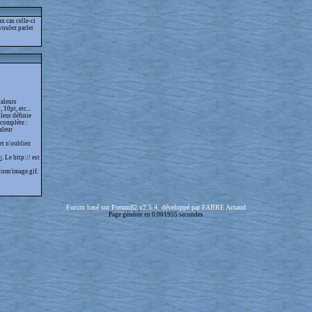
 cas celle-ci
voulez parler
valeurs
 10pt, etc...
leur définie
 complète :
aleur
et n'oubliez
m
. Le http:// est
com/image.gif.
Forum basé sur Forum82 v2.5.4, développé par FABRE Arnaud
Page générée en 0.001955 secondes