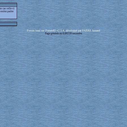
 cas celle-ci
voulez parler
Forum basé sur Forum82 v2.5.4, développé par FABRE Arnaud
Page générée en 0.00228 secondes