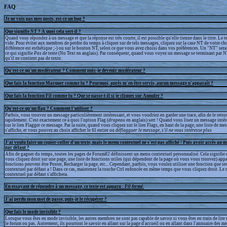
FAQ
Je ne vois pas mes posts, est-ce un bug ?
Que signifie
NT
? A quoi cela sert-il ?
Quand vous répondez à un message et que la réponse est très courte, il est possible qu'elle tienne dans le titre. Le te
vide. Pour éviter aux membres de perdre du temps à cliquer sur de tels messages, cliquez sur la case NT de votre cho
différence est esthétique ;-) ou sur le bouton NT, selon ce que vous avez choisi dans vos préférences. Un "NT" sera a
ce qui signifie
Pas de texte
(No Text en anglais). Par conséquent, quand vous voyez un message se terminant par N
qu'il ne contient pas de texte.
Qu'est-ce qu'un modérateur ? Comment puis-je devenir modérateur ?
Que fais la fonction Marquer comme lu ? Pourquoi, après m'en être servis, aucun message n'apparaît ?
Que fais la fonction Fil comme lu ? Que se passe-t-il si je cliques sur Annuler ?
Qu'est-ce qu'un flag ? Comment l'utiliser ?
Parfois, vous trouvez un message particulièrement intéressant, et vous voudriez en garder une trace, afin de le retr
rapidement. C'est exactement ce à quoi l'option Flag (
drapeau
en anglais) sert ! Quand vous lisez un message intér
sur le lien Flagger ce message. Par la suite, quand vous cliquez sur le lien Flags, en haut de la page, une liste de m
s'affiche, et vous pouvez au choix afficher le fil entier ou
déflagguer
le message, s'il ne vous intéresse plus
J'ai voulu faire un copier-coller d'un texte, mais le menu contextuel ne s'est pas affiché ! Puis avoir accès au 
par défaut ?
Afin de gagner du temps, toutes les pages de Forum82 définissent un menu contextuel personnalisé. Cela signifie 
vous cliquez droit sur une page, une liste de fonctions utiles (qui dépendent de la page où vous vous trouvez) appa
fonctions peuvent être Poster, Recharger la page, etc... Cependant, parfois, vous voulez utiliser une fonction que s
contextuel par défaut a ! Dans ce cas, maintenez la touche Ctrl enfoncée en même temps que vous cliquez droit. Le
contextuel par défaut s'affichera.
En essayant de répondre à un message, ce texte est apparu :
Fil fermé
.
J'ai perdu mon mot de passe, puis-je le récupérer ?
Que fais le mode invisible ?
Lorsque vous êtes en mode invisible, les autres membres ne sont pas capable de savoir si vous êtes en train de lire
le forum ou pas. Autrement, ils pourront le savoir en allant sur la page d'accueil ou en allant dans l'annuaire des m