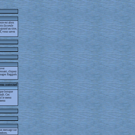
xte est alors
ix (la seule
jouté au titre,
T, vous savez
ouver
essant, cliquez
essages flaggués
menu contextuel
que lorsque
raît. Ces
eul le menu
 menu
 un message sur
embres.