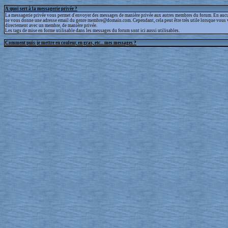
A quoi sert à la messagerie privée ?
La messagerie privée vous permet d'envoyer des messages de manière privée aux autres membres du forum. En aucun
ne vous donne une adresse email du genre membre@domain.com. Cependant, cela peut être très utile lorsque vous 
directement avec un membre, de manière privée.
Les tags de mise en forme utilisable dans les messages du forum sont ici aussi utilisables.
Comment puis-je mettre en couleur, en gras, etc... mes messages ?