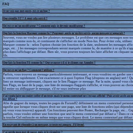
FAQ
Je ne vois pas mes posts, est-ce un bug ?
Que signifie
NT
? A quoi cela sert-il ?
Qu'est-ce qu'un modérateur ? Comment puis-je devenir modérateur ?
Que fais la fonction Marquer comme lu ? Pourquoi, après m'en être servis, aucun message n'apparaît ?
Souvent, vous ne voulez pas lire plusieurs messages. Le problème est que ces messages sont to
marqués comme non-lu, et continuent de s'afficher en mode Non-lus. Pour éviter cela, utilisez 
Marquer comme lu : selon l'option choisie (en fonction de la date, seulement les messages affic
page, etc...) les messages correspondants seront marqués comme lu, de manière à ce qu'ils n'ap
plus dans l'affichage par défaut. Bien sûr, vous pouvez toujours les faire afficher en cliquant s
fils.
Que fais la fonction Fil comme lu ? Que se passe-t-il si je cliques sur Annuler ?
Qu'est-ce qu'un flag ? Comment l'utiliser ?
Parfois, vous trouvez un message particulièrement intéressant, et vous voudriez en garder une t
le retrouver rapidement. C'est exactement ce à quoi l'option Flag (
drapeau
en anglais) sert ! 
lisez un message intéressant, cliquez sur le lien Flagger ce message. Par la suite, quand vous cli
lien Flags, en haut de la page, une liste de messages flaggués s'affiche, et vous pouvez au choix
fil entier ou
déflagguer
le message, s'il ne vous intéresse plus
J'ai voulu faire un copier-coller d'un texte, mais le menu contextuel ne s'est pas affiché ! Puis avoir accès au 
par défaut ?
Afin de gagner du temps, toutes les pages de Forum82 définissent un menu contextuel personna
signifie que lorsque vous cliquez droit sur une page, une liste de fonctions utiles (qui dépende
où vous vous trouvez) apparaît. Ces fonctions peuvent être Poster, Recharger la page, etc... C
parfois, vous voulez utiliser une fonction que seul le menu contextuel par défaut a ! Dans ce c
la touche Ctrl enfoncée en même temps que vous cliquez droit. Le menu contextuel par défaut s
En essayant de répondre à un message, ce texte est apparu :
Fil fermé
.
J'ai perdu mon mot de passe, puis-je le récupérer ?