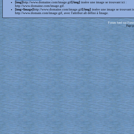
[img]
http://www.domaine.com/image.gif
[/img]
insère une image se trouvant ici :
http://www.domaine.com/image.gif.
[img=Image]
http://www.domaine.com/image.gif
[/img]
insère une image se trouvant i
http://www.domain.com/image.gif, avec l'attribut alt défini à Image.
Forum basé sur Foru
Page g