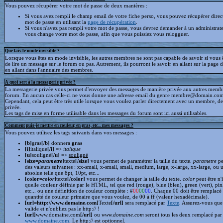
Vous pouvez récupérer votre mot de passe de deux manières :
Si vous avez rempli le champ email de votre fiche perso, vous pouvez récupérer dire
mot de passe en utilisant la
page de récupération
.
Si vous n'avez pas rempli votre mot de passe, vous devrez demander à un administrate
vous change votre mot de passe, afin que vous puissiez vous relogguer.
Que fais le mode invisible ?
Lorsque vous êtes en mode invisible, les autres membres ne sont pas capable de savoir si vous ê
de lire un message sur le forum ou pas. Autrement, ils pourront le savoir en allant sur la page d
en allant dans l'annuaire des membres.
A quoi sert à la messagerie privée ?
La messagerie privée vous permet d'envoyer des messages de manière privée aux autres memb
forum. En aucun cas celle-ci ne vous donne une adresse email du genre membre@domain.com
Cependant, cela peut être très utile lorsque vous voulez parler directement avec un membre, d
privée.
Les tags de mise en forme utilisable dans les messages du forum sont ici aussi utilisables.
Comment puis-je mettre en couleur, en gras, etc... mes messages ?
Vous pouvez utilisez les tags suivants dans vos messages :
[b]
gras
[/b]
donnera
gras
[i]
italique
[/i]
=>
italique
[u]
souligné
[/u]
=>
souligné
[size=
parametre
]
texte
[/size]
vous permet de paramétrer la taille du texte.
parametre
pe
des valeurs suivantes : xx-small, x-small, small, medium, large, x-large, xx-large, ou 
absolue telle que 8pt, 10pt, etc...
[color=
color
]
texte
[/color]
vous permet de changer la taille du texte.
color
peut être n'
quelle couleur définie par le HTML, tel que red (rouge), blue (bleu), green (vert), pin
etc... ou une définition de couleur complète : #
00
00
00
. Chaque 00 doit être remplacé 
quantité de couleur primaire que vous voulez, de 00 à ff (valeur hexadécimale).
[url=http://www.domaine.com]
Texte
[/url]
sera remplacé par
Texte
. Assurez-vous que 
valide et n'oubliez pas le http:// !
[url]
www.domaine.com
[/url]
ou
www.domaine.com
seront tous les deux remplacé par
www.domaine.com
. Le http:// est optionnel.