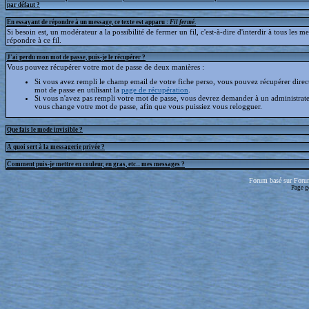
par défaut ?
En essayant de répondre à un message, ce texte est apparu :
Fil fermé
.
Si besoin est, un modérateur a la possibilité de fermer un fil, c'est-à-dire d'interdir à tous les 
répondre à ce fil.
J'ai perdu mon mot de passe, puis-je le récupérer ?
Vous pouvez récupérer votre mot de passe de deux manières :
Si vous avez rempli le champ email de votre fiche perso, vous pouvez récupérer dire
mot de passe en utilisant la
page de récupération
.
Si vous n'avez pas rempli votre mot de passe, vous devrez demander à un administrate
vous change votre mot de passe, afin que vous puissiez vous relogguer.
Que fais le mode invisible ?
A quoi sert à la messagerie privée ?
Comment puis-je mettre en couleur, en gras, etc... mes messages ?
Forum basé sur Foru
Page g