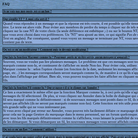
FAQ
Je ne vois pas mes posts, est-ce un bug ?
Que signifie
NT
? A quoi cela sert-il ?
Quand vous répondez à un message et que la réponse est très courte, il est possible qu'elle tien
titre. Le texte est alors vide. Pour éviter aux membres de perdre du temps à cliquer sur de tels 
cliquez sur la case NT de votre choix (la seule différence est esthétique ;-) ou sur le bouton NT
que vous avez choisi dans vos préférences. Un "NT" sera ajouté au titre, ce qui signifie
Pas de 
Text en anglais). Par conséquent, quand vous voyez un message se terminant par NT, vous save
contient pas de texte.
Qu'est-ce qu'un modérateur ? Comment puis-je devenir modérateur ?
Que fais la fonction Marquer comme lu ? Pourquoi, après m'en être servis, aucun message n'apparaît ?
Souvent, vous ne voulez pas lire plusieurs messages. Le problème est que ces messages sont to
marqués comme non-lu, et continuent de s'afficher en mode Non-lus. Pour éviter cela, utilisez 
Marquer comme lu : selon l'option choisie (en fonction de la date, seulement les messages affic
page, etc...) les messages correspondants seront marqués comme lu, de manière à ce qu'ils n'ap
plus dans l'affichage par défaut. Bien sûr, vous pouvez toujours les faire afficher en cliquant s
fils.
Que fais la fonction Fil comme lu ? Que se passe-t-il si je cliques sur Annuler ?
Ce lien a exactement le même effet que la fonction Marquer comme lu, à ceci près qu'elle n'agit
messages du fil sélectionné. De plus, si vous cliquez sur Annuler dans la boîte de dialogue qui a
fil sera marqué comme lu définitivement : si de nouveaux messages sont postés dans ce fil, ils 
seront pas affichés (ils ne seront pas marqués comme non-lus). Cette fonction est très utile pour
très grande taille qui ne vous intéressent pas.
Si vous avez cliqué par erreur sur Annuler, vous pouvez très facilement défaire ce marquage déf
pour cela sur la page
Gestion du marquage
dans le menu personnel, sur un forum quelconque
avec tous les fils marqués définitivement comme lu s'affichera, vous laissant la possibilité de voi
de les démarquer. Si vous démarquez un fil, les nouveaux messages vous seront affichés comm
Qu'est-ce qu'un flag ? Comment l'utiliser ?
J'ai voulu faire un copier-coller d'un texte, mais le menu contextuel ne s'est pas affiché ! Puis avoir accès au 