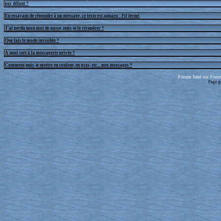
par défaut ?
En essayant de répondre à un message, ce texte est apparu :
Fil fermé
.
J'ai perdu mon mot de passe, puis-je le récupérer ?
Que fais le mode invisible ?
A quoi sert à la messagerie privée ?
Comment puis-je mettre en couleur, en gras, etc... mes messages ?
Forum basé sur Foru
Page g