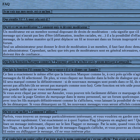
FAQ
Je ne vois pas mes posts, est-ce un bug ?
Que signifie
NT
? A quoi cela sert-il ?
Qu'est-ce qu'un modérateur ? Comment puis-je devenir modérateur ?
Un modérateur est un membre normal disposant de droits de modération : cela signifie que s'il
message qui n'aurait pas lieu d'être (diffamation, insultes raciales, etc...) il a la possibilité d'effa
message, de la même manière qu'il peut déplacer un fil se trouvant dans un forum inaproprié v
forum.
Seul un administrateur peut donner le droit de modération à un membre, il faut faut donc dem
un administrateur. Cependant, sachez que très peu de modérateurs sont en général nécessaires, e
doivent être de confiance...
Que fais la fonction Marquer comme lu ? Pourquoi, après m'en être servis, aucun message n'apparaît ?
Que fais la fonction Fil comme lu ? Que se passe-t-il si je cliques sur Annuler ?
Ce lien a exactement le même effet que la fonction Marquer comme lu, à ceci près qu'elle n'agit
messages du fil sélectionné. De plus, si vous cliquez sur Annuler dans la boîte de dialogue qui a
fil sera marqué comme lu définitivement : si de nouveaux messages sont postés dans ce fil, ils 
seront pas affichés (ils ne seront pas marqués comme non-lus). Cette fonction est très utile pour
très grande taille qui ne vous intéressent pas.
Si vous avez cliqué par erreur sur Annuler, vous pouvez très facilement défaire ce marquage déf
pour cela sur la page
Gestion du marquage
dans le menu personnel, sur un forum quelconque
avec tous les fils marqués définitivement comme lu s'affichera, vous laissant la possibilité de voi
de les démarquer. Si vous démarquez un fil, les nouveaux messages vous seront affichés comm
Qu'est-ce qu'un flag ? Comment l'utiliser ?
Parfois, vous trouvez un message particulièrement intéressant, et vous voudriez en garder une t
le retrouver rapidement. C'est exactement ce à quoi l'option Flag (
drapeau
en anglais) sert ! 
lisez un message intéressant, cliquez sur le lien Flagger ce message. Par la suite, quand vous cli
lien Flags, en haut de la page, une liste de messages flaggués s'affiche, et vous pouvez au choix
fil entier ou
déflagguer
le message, s'il ne vous intéresse plus
J'ai voulu faire un copier-coller d'un texte, mais le menu contextuel ne s'est pas affiché ! Puis avoir accès au 