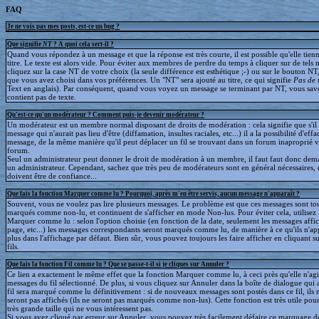
FAQ
Je ne vois pas mes posts, est-ce un bug ?
Que signifie
NT
? A quoi cela sert-il ?
Quand vous répondez à un message et que la réponse est très courte, il est possible qu'elle tien
titre. Le texte est alors vide. Pour éviter aux membres de perdre du temps à cliquer sur de tels 
cliquez sur la case NT de votre choix (la seule différence est esthétique ;-) ou sur le bouton NT
que vous avez choisi dans vos préférences. Un "NT" sera ajouté au titre, ce qui signifie
Pas de 
Text en anglais). Par conséquent, quand vous voyez un message se terminant par NT, vous save
contient pas de texte.
Qu'est-ce qu'un modérateur ? Comment puis-je devenir modérateur ?
Un modérateur est un membre normal disposant de droits de modération : cela signifie que s'il
message qui n'aurait pas lieu d'être (diffamation, insultes raciales, etc...) il a la possibilité d'effa
message, de la même manière qu'il peut déplacer un fil se trouvant dans un forum inaproprié v
forum.
Seul un administrateur peut donner le droit de modération à un membre, il faut faut donc dem
un administrateur. Cependant, sachez que très peu de modérateurs sont en général nécessaires, e
doivent être de confiance...
Que fais la fonction Marquer comme lu ? Pourquoi, après m'en être servis, aucun message n'apparaît ?
Souvent, vous ne voulez pas lire plusieurs messages. Le problème est que ces messages sont to
marqués comme non-lu, et continuent de s'afficher en mode Non-lus. Pour éviter cela, utilisez 
Marquer comme lu : selon l'option choisie (en fonction de la date, seulement les messages affic
page, etc...) les messages correspondants seront marqués comme lu, de manière à ce qu'ils n'ap
plus dans l'affichage par défaut. Bien sûr, vous pouvez toujours les faire afficher en cliquant s
fils.
Que fais la fonction Fil comme lu ? Que se passe-t-il si je cliques sur Annuler ?
Ce lien a exactement le même effet que la fonction Marquer comme lu, à ceci près qu'elle n'agit
messages du fil sélectionné. De plus, si vous cliquez sur Annuler dans la boîte de dialogue qui a
fil sera marqué comme lu définitivement : si de nouveaux messages sont postés dans ce fil, ils 
seront pas affichés (ils ne seront pas marqués comme non-lus). Cette fonction est très utile pour
très grande taille qui ne vous intéressent pas.
Si vous avez cliqué par erreur sur Annuler, vous pouvez très facilement défaire ce marquage déf