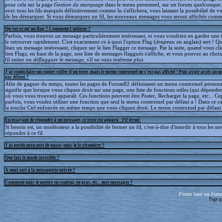
pour cela sur la page
Gestion du marquage
dans le menu personnel, sur un forum quelconque
avec tous les fils marqués définitivement comme lu s'affichera, vous laissant la possibilité de voi
de les démarquer. Si vous démarquez un fil, les nouveaux messages vous seront affichés comm
Qu'est-ce qu'un flag ? Comment l'utiliser ?
Parfois, vous trouvez un message particulièrement intéressant, et vous voudriez en garder une t
le retrouver rapidement. C'est exactement ce à quoi l'option Flag (
drapeau
en anglais) sert ! 
lisez un message intéressant, cliquez sur le lien Flagger ce message. Par la suite, quand vous cli
lien Flags, en haut de la page, une liste de messages flaggués s'affiche, et vous pouvez au choix
fil entier ou
déflagguer
le message, s'il ne vous intéresse plus
J'ai voulu faire un copier-coller d'un texte, mais le menu contextuel ne s'est pas affiché ! Puis avoir accès au 
par défaut ?
Afin de gagner du temps, toutes les pages de Forum82 définissent un menu contextuel personna
signifie que lorsque vous cliquez droit sur une page, une liste de fonctions utiles (qui dépende
où vous vous trouvez) apparaît. Ces fonctions peuvent être Poster, Recharger la page, etc... C
parfois, vous voulez utiliser une fonction que seul le menu contextuel par défaut a ! Dans ce c
la touche Ctrl enfoncée en même temps que vous cliquez droit. Le menu contextuel par défaut s
En essayant de répondre à un message, ce texte est apparu :
Fil fermé
.
Si besoin est, un modérateur a la possibilité de fermer un fil, c'est-à-dire d'interdir à tous les 
répondre à ce fil.
J'ai perdu mon mot de passe, puis-je le récupérer ?
Que fais le mode invisible ?
A quoi sert à la messagerie privée ?
Comment puis-je mettre en couleur, en gras, etc... mes messages ?
Forum basé sur Foru
Page g